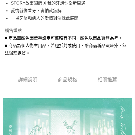
STORY故事銀飾 X 我的牙想你全新周邊
華南商業銀行
彰化商業銀行
合作金庫商業銀行
第一商業銀行
超商取貨付款
愛情就像看牙，害怕就無解
上海商業儲蓄銀行
台北富邦商業銀行
華南商業銀行
彰化商業銀行
國泰世華商業銀行
兆豐國際商業銀行
一場牙醫和病人的愛情對決就此展開
LINE Pay
上海商業儲蓄銀行
台北富邦商業銀行
臺灣中小企業銀行
台中商業銀行
國泰世華商業銀行
兆豐國際商業銀行
銷售重點
匯豐（台灣）商業銀行
華泰商業銀行
Apple Pay
臺灣中小企業銀行
台中商業銀行
聯邦商業銀行
遠東國際商業銀行
■ 商品圖顏色因螢幕設定可能略有不同，顏色以商品實體為準。
匯豐（台灣）商業銀行
華泰商業銀行
街口支付
元大商業銀行
永豐商業銀行
■ 商品為個人衛生用品，若經拆封或使用，除商品新品瑕疵外，無
聯邦商業銀行
遠東國際商業銀行
玉山商業銀行
星展（台灣）商業銀行
元大商業銀行
永豐商業銀行
法辦理退貨。
悠遊付
台新國際商業銀行
中國信託商業銀行
玉山商業銀行
星展（台灣）商業銀行
台灣樂天信用卡公司
台新國際商業銀行
中國信託商業銀行
Google Pay
台灣樂天信用卡公司
AFTEE先享後付
詳細說明
商品規格
相關推薦
相關說明
【關於「AFTEE先享後付」】
ATM付款
AFTEE先享後付是「在收到商品之後才付款」的支付方式。 讓您購物簡單
便利好安心！
貨到付款
１．簡單：不需註冊會員、不需綁卡、不需儲值。
２．便利：只要手機號碼，簡訊認證，即可結帳。
３．安心：先確認商品／服務後，再付款。
運送方式
【「AFTEE先享後付」結帳流程】
全家取貨付款
１．於結帳方式選擇「AFTEE先享後付」後，將跳轉至「AFTEE先享後付」