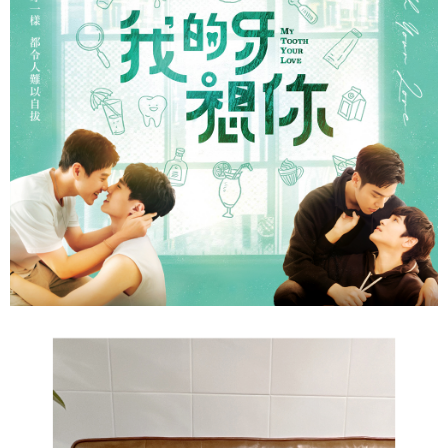
每筆NT$60，滿NT$1,500(含以上)免運費
結帳頁面，進行簡訊認證並確認金額後，即可完成結帳。
２．訂單成立數日內，您將收到繳費通知簡訊。
付款後全家取貨
３．收到繳費通知簡訊後14天內，點擊此簡訊中的連結，可透過四大超商／
ATM／網路銀行／等多元方式進行付款，方視為交易完成。
每筆NT$60，滿NT$1,500(含以上)免運費
※ 請注意：結帳手續完成當下不需立刻繳費，但若您需要取消訂單，請聯絡
購買商品的店家。未經商家同意取消之訂單仍視為有效，需透過AFTEE先享
7-11取貨付款
後付繳納相關費用。
每筆NT$60，滿NT$1,500(含以上)免運費
※ 交易是否成功請以「AFTEE先享後付 」之結帳頁面顯示為準，若有關於
是否繳費成功／繳費後需取消欲退款等相關疑問，請聯繫「AFTEE先享後付
客戶支援中心」
https://netprotections.freshdesk.com/support/home
付款後7-11取貨
每筆NT$60，滿NT$1,500(含以上)免運費
【注意事項】
１．透過由恩沛科技股份有限公司提供之「AFTEE先享後付」服務完成之交
宅配
易，需依本服務之必要範圍內提供個人資料，並將交易相關給付款項請求債
權轉讓予恩沛科技股份有限公司。
每筆NT$60，滿NT$1,500(含以上)免運費
２．關於個人資料處理事宜，請瀏覽以下網址：
https://aftee.tw/terms/#terms3
付款後門市自取
３．未成年的使用者請事先徵得法定代理人或監護人之同意方可使用
免運費
「AFTEE先享後付」，若未經同意申辦者引起之損失，本公司不負相關責
任。
貨到付款
４．使用「AFTEE先享後付」時，將依據個別帳號之用戶狀況，依本公司即
時審查核予不同之上限額度；若仍有額度不足之情形，本公司將視審查結果
每筆NT$90
請求用戶進行身份認證。
５．嚴禁一人註冊多個帳號或使用他人資訊註冊。若發現惡意使用之情形，
國家/地區配送
查看運費
恩沛科技股份有限公司將有權停止該用戶之使用額度並採取法律行動。