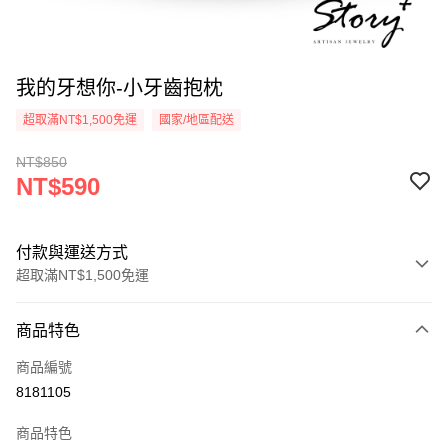
我的牙想你-小牙齒抱枕
超取滿NT$1,500免運
國家/地區配送
NT$850
NT$590
付款與運送方式
超取滿NT$1,500免運
付款方式
商品特色
信用卡一次付款
商品編號
信用卡分期付款
8181105
3 期 0 利率 每期
NT$196
21家銀行
商品特色
6 期 0 利率 每期
NT$98
21家銀行
合作金庫商業銀行
第一商業銀行