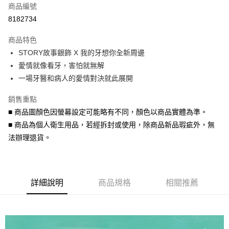
商品編號
信用卡分期付款
8182734
3 期 0 利率 每期
NT$1,026
21家銀行
商品特色
6 期 0 利率 每期
NT$513
21家銀行
合作金庫商業銀行
第一商業銀行
STORY故事銀飾 X 我的牙想你全新周邊
華南商業銀行
彰化商業銀行
合作金庫商業銀行
第一商業銀行
超商取貨付款
愛情就像看牙，害怕就無解
上海商業儲蓄銀行
台北富邦商業銀行
華南商業銀行
彰化商業銀行
國泰世華商業銀行
兆豐國際商業銀行
一場牙醫和病人的愛情對決就此展開
LINE Pay
上海商業儲蓄銀行
台北富邦商業銀行
臺灣中小企業銀行
台中商業銀行
國泰世華商業銀行
兆豐國際商業銀行
銷售重點
匯豐（台灣）商業銀行
華泰商業銀行
Apple Pay
臺灣中小企業銀行
台中商業銀行
聯邦商業銀行
遠東國際商業銀行
■ 商品圖顏色因螢幕設定可能略有不同，顏色以商品實體為準。
匯豐（台灣）商業銀行
華泰商業銀行
街口支付
元大商業銀行
永豐商業銀行
■ 商品為個人衛生用品，若經拆封或使用，除商品新品瑕疵外，無
聯邦商業銀行
遠東國際商業銀行
玉山商業銀行
星展（台灣）商業銀行
元大商業銀行
永豐商業銀行
法辦理退貨。
悠遊付
台新國際商業銀行
中國信託商業銀行
玉山商業銀行
星展（台灣）商業銀行
台灣樂天信用卡公司
台新國際商業銀行
中國信託商業銀行
Google Pay
台灣樂天信用卡公司
AFTEE先享後付
詳細說明
商品規格
相關推薦
相關說明
【關於「AFTEE先享後付」】
ATM付款
AFTEE先享後付是「在收到商品之後才付款」的支付方式。 讓您購物簡單
便利好安心！
貨到付款
１．簡單：不需註冊會員、不需綁卡、不需儲值。