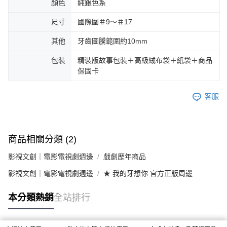
顏色
純銀色系
尺寸
國際圍＃9～＃17
其他
牙齒圖騰範圍約10mm
包裝
精裝版故事包裝＋高級絨布袋＋紙袋＋商品
保固卡
客服
商品相關分類 (2)
影視文創｜電影電視劇週邊
戲劇歷年商品
影視文創｜電影電視劇週邊
★ 我的牙想你 官方正版周邊
本分類熱銷
全站排行