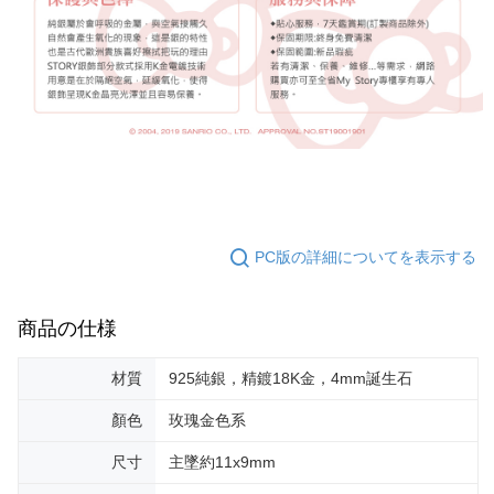
PC版の詳細についてを表示する
商品の仕様
材質
925純銀，精鍍18K金，4mm誕生石
顏色
玫瑰金色系
尺寸
主墜約11x9mm