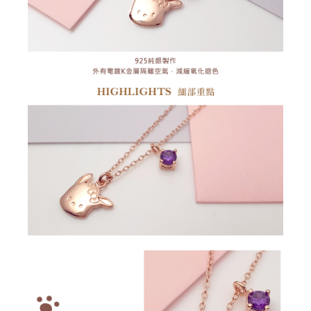
ます。当サービスご利用の際に提供しなければならない個人情報（注文者
の氏名、電話番号、受取人の氏名、電話番号、受取人住所を含むがこれに
限らない）は、AFTEEに渡され当サービスで必要な範囲内で利用されま
す。AFTEEの個人情報の収集、処理、利用について、詳細はAFTEE公式ホ
ームページの『個人情報の収集、処理及び利用に関する声明』をご参照く
ださい（
https://aftee.tw/privacypolicy/
）。
AFTEEの初回ご利用の際に、審査を通過すれば、最高額がNT$10,000にな
ります。支払い期限を過ぎた場合、その金額に基づいて年利20%の遅延滞
納金が加算されます。未成年の利用者は、事前に法定代理人または後見人
の同意を得ればAFTEEをご利用いただけます。
個人情報の処理、利用について疑問がある、または関連する法律の権利を
行使したい場合は、ネットプロテクションズ
cs_tw@netprotections.co.jp
にご連絡ください。上記に示した個人情報を、必要な購入注文書とあわせ
てAFTEEにご提供いただく、またはAFTEEにあなたの個人情報の収集、処
理、利用を許可することににご同意いただけない場合は、当サービスを選
択しないでください。