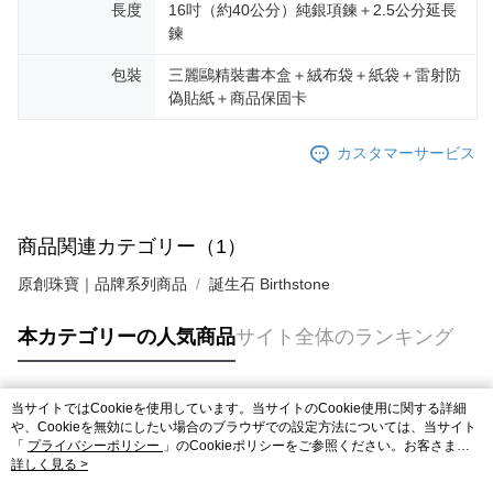
長度
16吋（約40公分）純銀項鍊＋2.5公分延長
鍊
包裝
三麗鷗精裝書本盒＋絨布袋＋紙袋＋雷射防
偽貼紙＋商品保固卡
カスタマーサービス
商品関連カテゴリー（1）
原創珠寶｜品牌系列商品
誕生石 Birthstone
本カテゴリーの人気商品
サイト全体のランキング
当サイトではCookieを使用しています。当サイトのCookie使用に関する詳細
人気タグ
や、Cookieを無効にしたい場合のブラウザでの設定方法については、当サイト
「
プライバシーポリシー
」のCookieポリシーをご参照ください。お客さま
が、当サイトを引き続き使用される場合、当社がサイト利用規約のCookieポリ
詳しく見る >
シーに基づいてCookieを使用することに同意したものとみなします。