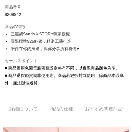
商品番号
クレジットカード分割払い
8208942
3回払い、金利0、毎回
NT$660
21行の銀行
商品の特徴
6回払い、金利0、毎回
NT$330
21行の銀行
合作金庫商業銀行
第一商業銀行
三麗鷗SanrioＸSTORY獨家授權
華南商業銀行
彰化商業銀行
合作金庫商業銀行
第一商業銀行
LINE Pay
國際標準925純銀，精湛工藝打造
上海商業儲蓄銀行
台北富邦商業銀行
華南商業銀行
彰化商業銀行
国泰世華商業銀行
兆豐國際商業銀行
陪伴在你的身邊，與你分享所有喜悅♥️
Apple Pay
上海商業儲蓄銀行
台北富邦商業銀行
台湾中小企業銀行
台中商業銀行
国泰世華商業銀行
兆豐國際商業銀行
HSBC(台湾)商業銀行
華泰商業銀行
セールスポイント
JKOPAY
台湾中小企業銀行
台中商業銀行
聯邦商業銀行
遠東国際商業銀行
■ 商品圖顏色因電腦螢幕設定略有不同，以實際商品顏色為準。
HSBC(台湾)商業銀行
華泰商業銀行
Easy Wallet
元大商業銀行
永豐商業銀行
聯邦商業銀行
遠東国際商業銀行
■ 商品退貨鑑賞期非使用期。商品若經拆封或使用，除商品本瑕疵
玉山商業銀行
星展(台湾)商業銀行
元大商業銀行
永豐商業銀行
Google Pay
外，無法辦理退貨。
台新國際商業銀行
中国信託商業銀行
玉山商業銀行
星展(台湾)商業銀行
台湾楽天クレジットカード会社
台新國際商業銀行
中国信託商業銀行
AFTEE代金後払い
台湾楽天クレジットカード会社
説明
一、 AFTEE代金後払いについて
詳細について
商品の仕様
おすすめ関連商品
ATM払い
1.お支払い方法でAFTEE代金後払いを選択すると、携帯電話認証ウィンド
ウが表示されます。
2.SMSで認証してお支払い手続を進めてください。
配送方法
3.注文するときのお支払いは不要です。商品はご指定の住所に配送されま