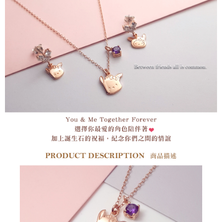
す。
付款後全家取貨
4.ご注文が完了すると、携帯に支払い通知のSMSが届きます。アプリ会員
配送毎にNT$60、NT$1,500以上で送料無料
の場合は、AFTEE アプリプッシュ通知が届きます。
5.商品受け取り時のお支払いは不要です。商品を確かめてから、SMSまた
付款後7-11取貨
はアプリの通知に従って、4大コンビニ、またはATM/オンラインバンキン
グでお支払いください。
配送毎にNT$60、NT$1,500以上で送料無料
代金納付期限は最短で 14 日以内ですので、ご注意ください。AFTEE アプ
宅配
リをダウンロードして AFTEE 会員になるとお支払い期限を最長 45 日以内
配送毎にNT$60、NT$1,500以上で送料無料
まで延長できます。
付款後門市自取
お支払期限は、ショップが請求した期日と、AFTEEで延長できる日数をも
とに計算されます。AFTEEで注文すると、商品を受け取るまで支払い期限
送料無料
を延長できますが、商品を期限内に受け取れない場合があります（例：予
約商品や商品到着日が比較的遅い商品）。そのため、商品到着の有無に関
國家/地區配送
送料を確認
わらず、AFTEEで指定された期限内にお支払いください。
二、支払い限度額
1.初回 AFTEEを ご利用の際に、認証結果及び当社の審査の結果に基づ
き、限度額が設定されます。
2.決済金額は最低NT$20です。
3.現在、台湾の会員のみご利用いただけます。
三、利用規約「AFTEE代金後払い」（以下当サービスという）はネットプ
ロテクションズ（以下 AFTEE という）が提供し、AFTEEが代金を徴収し