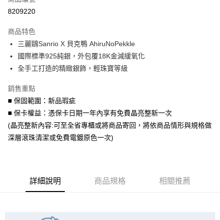
信用卡分期付款
8209220
3 期 0 利率 每期
NT$1,260
21家銀行
商品特色
6 期 0 利率 每期
NT$630
21家銀行
合作金庫商業銀行
第一商業銀行
三麗鷗Sanrio X 貝克鴨 AhiruNoPekkle
華南商業銀行
彰化商業銀行
合作金庫商業銀行
第一商業銀行
LINE Pay
國際標準925純銀，外包覆18K金減緩氧化
上海商業儲蓄銀行
台北富邦商業銀行
華南商業銀行
彰化商業銀行
國泰世華商業銀行
兆豐國際商業銀行
全手工打造的精緻銀飾，輕珠寶等級
Apple Pay
上海商業儲蓄銀行
台北富邦商業銀行
臺灣中小企業銀行
台中商業銀行
國泰世華商業銀行
兆豐國際商業銀行
銷售重點
匯豐（台灣）商業銀行
華泰商業銀行
街口支付
臺灣中小企業銀行
台中商業銀行
聯邦商業銀行
遠東國際商業銀行
■ 保固範圍：新品瑕疵
匯豐（台灣）商業銀行
華泰商業銀行
悠遊付
元大商業銀行
永豐商業銀行
■ 保卡權益：憑保卡日期一年內享有免費晶亮整新一次
聯邦商業銀行
遠東國際商業銀行
玉山商業銀行
星展（台灣）商業銀行
元大商業銀行
永豐商業銀行
(晶亮整新內容:可至全省專櫃或將商品寄回，將依商品情形與規格做
Google Pay
台新國際商業銀行
中國信託商業銀行
玉山商業銀行
星展（台灣）商業銀行
深層滾珠清潔或免費電鍍原色一次)
台灣樂天信用卡公司
台新國際商業銀行
中國信託商業銀行
AFTEE先享後付
台灣樂天信用卡公司
相關說明
【關於「AFTEE先享後付」】
ATM付款
AFTEE先享後付是「在收到商品之後才付款」的支付方式。 讓您購物簡單
詳細說明
商品規格
相關推薦
便利好安心！
１．簡單：不需註冊會員、不需綁卡、不需儲值。
運送方式
２．便利：只要手機號碼，簡訊認證，即可結帳。
３．安心：先確認商品／服務後，再付款。
付款後全家取貨