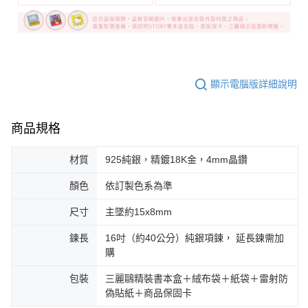
顯示電腦版詳細說明
商品規格
材質
925純銀，精鍍18K金，4mm晶鑽
顏色
依訂製色系為準
尺寸
主墜約15x8mm
鍊長
16吋（約40公分）純銀項鍊， 延長鍊需加
購
包裝
三麗鷗精裝書本盒＋絨布袋＋紙袋＋雷射防
偽貼紙＋商品保固卡