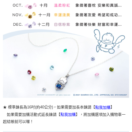
★ 標準鍊長為16吋(約40公分)，如果需要加長本鍊請【
】
點我加購
如果需要加購活動式延長鍊請【
】，將加購選項加入購物車一
點我加購
起結帳就可以囉！