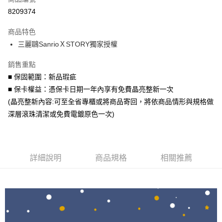
信用卡分期付款
8209374
3 期 0 利率 每期
NT$1,293
21家銀行
商品特色
6 期 0 利率 每期
NT$646
21家銀行
合作金庫商業銀行
第一商業銀行
三麗鷗SanrioＸSTORY獨家授權
華南商業銀行
彰化商業銀行
合作金庫商業銀行
第一商業銀行
LINE Pay
上海商業儲蓄銀行
台北富邦商業銀行
華南商業銀行
彰化商業銀行
銷售重點
國泰世華商業銀行
兆豐國際商業銀行
Apple Pay
上海商業儲蓄銀行
台北富邦商業銀行
■ 保固範圍：新品瑕疵
臺灣中小企業銀行
台中商業銀行
國泰世華商業銀行
兆豐國際商業銀行
■ 保卡權益：憑保卡日期一年內享有免費晶亮整新一次
匯豐（台灣）商業銀行
華泰商業銀行
街口支付
臺灣中小企業銀行
台中商業銀行
聯邦商業銀行
遠東國際商業銀行
(晶亮整新內容:可至全省專櫃或將商品寄回，將依商品情形與規格做
匯豐（台灣）商業銀行
華泰商業銀行
悠遊付
元大商業銀行
永豐商業銀行
深層滾珠清潔或免費電鍍原色一次)
聯邦商業銀行
遠東國際商業銀行
玉山商業銀行
星展（台灣）商業銀行
元大商業銀行
永豐商業銀行
Google Pay
台新國際商業銀行
中國信託商業銀行
玉山商業銀行
星展（台灣）商業銀行
台灣樂天信用卡公司
台新國際商業銀行
中國信託商業銀行
AFTEE先享後付
台灣樂天信用卡公司
詳細說明
商品規格
相關推薦
相關說明
【關於「AFTEE先享後付」】
ATM付款
AFTEE先享後付是「在收到商品之後才付款」的支付方式。 讓您購物簡單
便利好安心！
１．簡單：不需註冊會員、不需綁卡、不需儲值。
運送方式
２．便利：只要手機號碼，簡訊認證，即可結帳。
３．安心：先確認商品／服務後，再付款。
付款後全家取貨