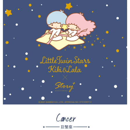
每筆NT$60，滿NT$1,500(含以上)免運費
【「AFTEE先享後付」結帳流程】
１．於結帳方式選擇「AFTEE先享後付」後，將跳轉至「AFTEE先享後付」
付款後7-11取貨
結帳頁面，進行簡訊認證並確認金額後，即可完成結帳。
２．訂單成立數日內，您將收到繳費通知簡訊。
每筆NT$60，滿NT$1,500(含以上)免運費
３．收到繳費通知簡訊後14天內，點擊此簡訊中的連結，可透過四大超商／
ATM／網路銀行／等多元方式進行付款，方視為交易完成。
宅配
※ 請注意：結帳手續完成當下不需立刻繳費，但若您需要取消訂單，請聯絡
每筆NT$60，滿NT$1,500(含以上)免運費
購買商品的店家。未經商家同意取消之訂單仍視為有效，需透過AFTEE先享
後付繳納相關費用。
付款後門市自取
※ 交易是否成功請以「AFTEE先享後付 」之結帳頁面顯示為準，若有關於
是否繳費成功／繳費後需取消欲退款等相關疑問，請聯繫「AFTEE先享後付
免運費
客戶支援中心」
https://netprotections.freshdesk.com/support/home
國家/地區配送
查看運費
【注意事項】
１．透過由恩沛科技股份有限公司提供之「AFTEE先享後付」服務完成之交
易，需依本服務之必要範圍內提供個人資料，並將交易相關給付款項請求債
權轉讓予恩沛科技股份有限公司。
２．關於個人資料處理事宜，請瀏覽以下網址：
https://aftee.tw/terms/#terms3
３．未成年的使用者請事先徵得法定代理人或監護人之同意方可使用
「AFTEE先享後付」，若未經同意申辦者引起之損失，本公司不負相關責
任。
４．使用「AFTEE先享後付」時，將依據個別帳號之用戶狀況，依本公司即
時審查核予不同之上限額度；若仍有額度不足之情形，本公司將視審查結果