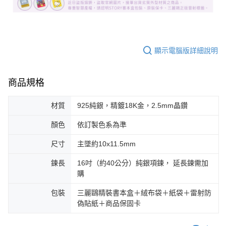
顯示電腦版詳細說明
商品規格
材質
925純銀，精鍍18K金，2.5mm晶鑽
顏色
依訂製色系為準
尺寸
主墜約10x11.5mm
鍊長
16吋（約40公分）純銀項鍊， 延長鍊需加
購
包裝
三麗鷗精裝書本盒＋絨布袋＋紙袋＋雷射防
偽貼紙＋商品保固卡