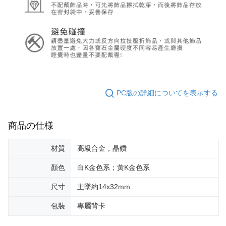
PC版の詳細についてを表示する
商品の仕様
材質
高級合金，晶鑽
顏色
白K金色系；黃K金色系
尺寸
主墜約14x32mm
包裝
專屬背卡