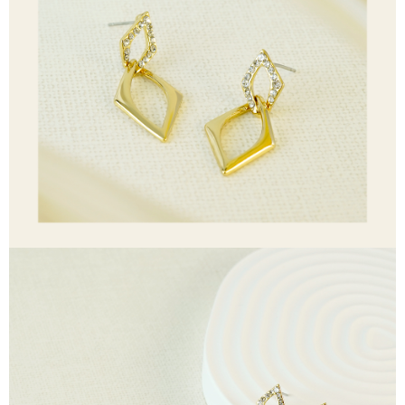
4.ご注文が完了すると、携帯に支払い通知のSMSが届きます。アプリ会員
の場合は、AFTEE アプリプッシュ通知が届きます。
全家取貨付款
5.商品受け取り時のお支払いは不要です。商品を確かめてから、SMSまた
配送毎にNT$60、NT$1,500以上で送料無料
はアプリの通知に従って、4大コンビニ、またはATM/オンラインバンキン
グでお支払いください。
付款後全家取貨
代金納付期限は最短で 14 日以内ですので、ご注意ください。AFTEE アプ
配送毎にNT$60、NT$1,500以上で送料無料
リをダウンロードして AFTEE 会員になるとお支払い期限を最長 45 日以内
まで延長できます。
7-11取貨付款
配送毎にNT$60、NT$1,500以上で送料無料
お支払期限は、ショップが請求した期日と、AFTEEで延長できる日数をも
とに計算されます。AFTEEで注文すると、商品を受け取るまで支払い期限
付款後7-11取貨
を延長できますが、商品を期限内に受け取れない場合があります（例：予
約商品や商品到着日が比較的遅い商品）。そのため、商品到着の有無に関
配送毎にNT$60、NT$1,500以上で送料無料
わらず、AFTEEで指定された期限内にお支払いください。
宅配
二、支払い限度額
配送毎にNT$60、NT$1,500以上で送料無料
1.初回 AFTEEを ご利用の際に、認証結果及び当社の審査の結果に基づ
き、限度額が設定されます。
2.決済金額は最低NT$20です。
付款後門市自取
3.現在、台湾の会員のみご利用いただけます。
送料無料
三、利用規約「AFTEE代金後払い」（以下当サービスという）はネットプ
貨到付款
ロテクションズ（以下 AFTEE という）が提供し、AFTEEが代金を徴収し
ます。当サービスご利用の際に提供しなければならない個人情報（注文者
配送毎にNT$90