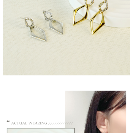
の氏名、電話番号、受取人の氏名、電話番号、受取人住所を含むがこれに
限らない）は、AFTEEに渡され当サービスで必要な範囲内で利用されま
國家/地區配送
送料を確認
す。AFTEEの個人情報の収集、処理、利用について、詳細はAFTEE公式ホ
ームページの『個人情報の収集、処理及び利用に関する声明』をご参照く
ださい（
https://aftee.tw/privacypolicy/
）。
AFTEEの初回ご利用の際に、審査を通過すれば、最高額がNT$10,000にな
ります。支払い期限を過ぎた場合、その金額に基づいて年利20%の遅延滞
納金が加算されます。未成年の利用者は、事前に法定代理人または後見人
の同意を得ればAFTEEをご利用いただけます。
個人情報の処理、利用について疑問がある、または関連する法律の権利を
行使したい場合は、ネットプロテクションズ
cs_tw@netprotections.co.jp
にご連絡ください。上記に示した個人情報を、必要な購入注文書とあわせ
てAFTEEにご提供いただく、またはAFTEEにあなたの個人情報の収集、処
理、利用を許可することににご同意いただけない場合は、当サービスを選
択しないでください。