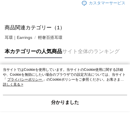
カスタマーサービス
商品関連カテゴリー（1）
耳環｜Earrings
輕奢百搭耳環
本カテゴリーの人気商品
サイト全体のランキング
当サイトではCookieを使用しています。当サイトのCookie使用に関する詳細
人気タグ
や、Cookieを無効にしたい場合のブラウザでの設定方法については、当サイト
「
プライバシーポリシー
」のCookieポリシーをご参照ください。お客さま
が、当サイトを引き続き使用される場合、当社がサイト利用規約のCookieポリ
詳しく見る >
シーに基づいてCookieを使用することに同意したものとみなします。
分かりました