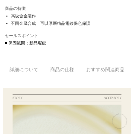
3回払い、金利0、毎回
NT$240
21行の銀行
商品の特徴
6回払い、金利0、毎回
NT$120
21行の銀行
合作金庫商業銀行
第一商業銀行
高級合金製作
華南商業銀行
彰化商業銀行
合作金庫商業銀行
第一商業銀行
コンビニ店頭代金引換
不同金屬合成，再以厚層精品電鍍保色保護
上海商業儲蓄銀行
台北富邦商業銀行
華南商業銀行
彰化商業銀行
国泰世華商業銀行
兆豐國際商業銀行
LINE Pay
上海商業儲蓄銀行
台北富邦商業銀行
セールスポイント
台湾中小企業銀行
台中商業銀行
国泰世華商業銀行
兆豐國際商業銀行
HSBC(台湾)商業銀行
華泰商業銀行
■ 保固範圍：新品瑕疵
Apple Pay
台湾中小企業銀行
台中商業銀行
聯邦商業銀行
遠東国際商業銀行
HSBC(台湾)商業銀行
華泰商業銀行
JKOPAY
元大商業銀行
永豐商業銀行
聯邦商業銀行
遠東国際商業銀行
玉山商業銀行
星展(台湾)商業銀行
元大商業銀行
永豐商業銀行
Easy Wallet
台新國際商業銀行
中国信託商業銀行
詳細について
商品の仕様
おすすめ関連商品
玉山商業銀行
星展(台湾)商業銀行
台湾楽天クレジットカード会社
台新國際商業銀行
中国信託商業銀行
Google Pay
台湾楽天クレジットカード会社
AFTEE代金後払い
説明
一、 AFTEE代金後払いについて
ATM払い
1.お支払い方法でAFTEE代金後払いを選択すると、携帯電話認証ウィンド
ウが表示されます。
代金引換
2.SMSで認証してお支払い手続を進めてください。
3.注文するときのお支払いは不要です。商品はご指定の住所に配送されま
す。
配送方法