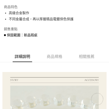
3 期 0 利率 每期
NT$263
21家銀行
商品特色
6 期 0 利率 每期
NT$131
21家銀行
合作金庫商業銀行
第一商業銀行
高級合金製作
華南商業銀行
彰化商業銀行
合作金庫商業銀行
第一商業銀行
超商取貨付款
不同金屬合成，再以厚層精品電鍍保色保護
上海商業儲蓄銀行
台北富邦商業銀行
華南商業銀行
彰化商業銀行
國泰世華商業銀行
兆豐國際商業銀行
LINE Pay
上海商業儲蓄銀行
台北富邦商業銀行
銷售重點
臺灣中小企業銀行
台中商業銀行
國泰世華商業銀行
兆豐國際商業銀行
■ 保固範圍：新品瑕疵
匯豐（台灣）商業銀行
華泰商業銀行
Apple Pay
臺灣中小企業銀行
台中商業銀行
聯邦商業銀行
遠東國際商業銀行
匯豐（台灣）商業銀行
華泰商業銀行
街口支付
元大商業銀行
永豐商業銀行
聯邦商業銀行
遠東國際商業銀行
玉山商業銀行
星展（台灣）商業銀行
元大商業銀行
永豐商業銀行
悠遊付
台新國際商業銀行
中國信託商業銀行
詳細說明
商品規格
相關推薦
玉山商業銀行
星展（台灣）商業銀行
台灣樂天信用卡公司
台新國際商業銀行
中國信託商業銀行
Google Pay
台灣樂天信用卡公司
AFTEE先享後付
相關說明
【關於「AFTEE先享後付」】
ATM付款
AFTEE先享後付是「在收到商品之後才付款」的支付方式。 讓您購物簡單
便利好安心！
貨到付款
１．簡單：不需註冊會員、不需綁卡、不需儲值。
２．便利：只要手機號碼，簡訊認證，即可結帳。
３．安心：先確認商品／服務後，再付款。
運送方式