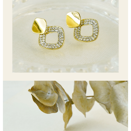
【「AFTEE先享後付」結帳流程】
全家取貨付款
１．於結帳方式選擇「AFTEE先享後付」後，將跳轉至「AFTEE先享後付」
每筆NT$60，滿NT$1,500(含以上)免運費
結帳頁面，進行簡訊認證並確認金額後，即可完成結帳。
２．訂單成立數日內，您將收到繳費通知簡訊。
付款後全家取貨
３．收到繳費通知簡訊後14天內，點擊此簡訊中的連結，可透過四大超商／
ATM／網路銀行／等多元方式進行付款，方視為交易完成。
每筆NT$60，滿NT$1,500(含以上)免運費
※ 請注意：結帳手續完成當下不需立刻繳費，但若您需要取消訂單，請聯絡
購買商品的店家。未經商家同意取消之訂單仍視為有效，需透過AFTEE先享
7-11取貨付款
後付繳納相關費用。
每筆NT$60，滿NT$1,500(含以上)免運費
※ 交易是否成功請以「AFTEE先享後付 」之結帳頁面顯示為準，若有關於
是否繳費成功／繳費後需取消欲退款等相關疑問，請聯繫「AFTEE先享後付
客戶支援中心」
https://netprotections.freshdesk.com/support/home
付款後7-11取貨
每筆NT$60，滿NT$1,500(含以上)免運費
【注意事項】
１．透過由恩沛科技股份有限公司提供之「AFTEE先享後付」服務完成之交
宅配
易，需依本服務之必要範圍內提供個人資料，並將交易相關給付款項請求債
權轉讓予恩沛科技股份有限公司。
每筆NT$60，滿NT$1,500(含以上)免運費
２．關於個人資料處理事宜，請瀏覽以下網址：
https://aftee.tw/terms/#terms3
付款後門市自取
３．未成年的使用者請事先徵得法定代理人或監護人之同意方可使用
免運費
「AFTEE先享後付」，若未經同意申辦者引起之損失，本公司不負相關責
任。
貨到付款
４．使用「AFTEE先享後付」時，將依據個別帳號之用戶狀況，依本公司即
時審查核予不同之上限額度；若仍有額度不足之情形，本公司將視審查結果
每筆NT$90