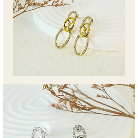
4.ご注文が完了すると、携帯に支払い通知のSMSが届きます。アプリ会員
の場合は、AFTEE アプリプッシュ通知が届きます。
全家取貨付款
5.商品受け取り時のお支払いは不要です。商品を確かめてから、SMSまた
配送毎にNT$60、NT$1,500以上で送料無料
はアプリの通知に従って、4大コンビニ、またはATM/オンラインバンキン
グでお支払いください。
付款後全家取貨
代金納付期限は最短で 14 日以内ですので、ご注意ください。AFTEE アプ
配送毎にNT$60、NT$1,500以上で送料無料
リをダウンロードして AFTEE 会員になるとお支払い期限を最長 45 日以内
まで延長できます。
7-11取貨付款
配送毎にNT$60、NT$1,500以上で送料無料
お支払期限は、ショップが請求した期日と、AFTEEで延長できる日数をも
とに計算されます。AFTEEで注文すると、商品を受け取るまで支払い期限
付款後7-11取貨
を延長できますが、商品を期限内に受け取れない場合があります（例：予
約商品や商品到着日が比較的遅い商品）。そのため、商品到着の有無に関
配送毎にNT$60、NT$1,500以上で送料無料
わらず、AFTEEで指定された期限内にお支払いください。
宅配
二、支払い限度額
配送毎にNT$60、NT$1,500以上で送料無料
1.初回 AFTEEを ご利用の際に、認証結果及び当社の審査の結果に基づ
き、限度額が設定されます。
2.決済金額は最低NT$20です。
付款後門市自取
3.現在、台湾の会員のみご利用いただけます。
送料無料
三、利用規約「AFTEE代金後払い」（以下当サービスという）はネットプ
貨到付款
ロテクションズ（以下 AFTEE という）が提供し、AFTEEが代金を徴収し
ます。当サービスご利用の際に提供しなければならない個人情報（注文者
配送毎にNT$90