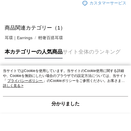
カスタマーサービス
商品関連カテゴリー（1）
耳環｜Earrings
輕奢百搭耳環
本カテゴリーの人気商品
サイト全体のランキング
当サイトではCookieを使用しています。当サイトのCookie使用に関する詳細
人気タグ
や、Cookieを無効にしたい場合のブラウザでの設定方法については、当サイト
「
プライバシーポリシー
」のCookieポリシーをご参照ください。お客さま
が、当サイトを引き続き使用される場合、当社がサイト利用規約のCookieポリ
詳しく見る >
シーに基づいてCookieを使用することに同意したものとみなします。
分かりました