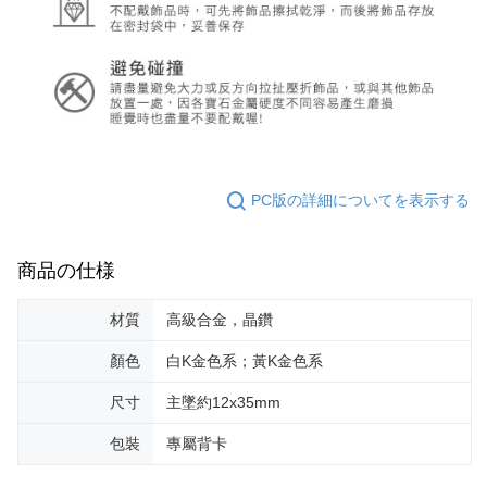
PC版の詳細についてを表示する
商品の仕様
材質
高級合金，晶鑽
顏色
白K金色系；黃K金色系
尺寸
主墜約12x35mm
包裝
專屬背卡