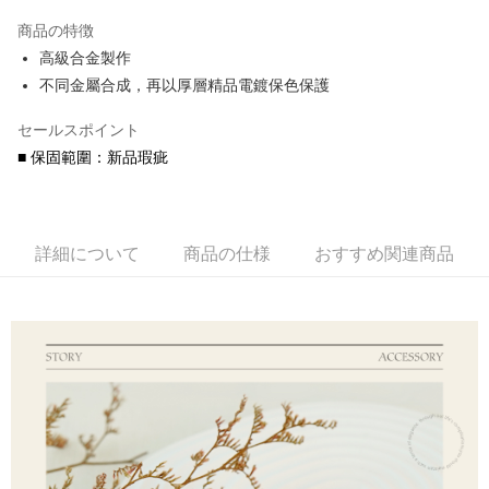
3回払い、金利0、毎回
NT$273
21行の銀行
商品の特徴
6回払い、金利0、毎回
NT$136
21行の銀行
合作金庫商業銀行
第一商業銀行
高級合金製作
華南商業銀行
彰化商業銀行
合作金庫商業銀行
第一商業銀行
コンビニ店頭代金引換
不同金屬合成，再以厚層精品電鍍保色保護
上海商業儲蓄銀行
台北富邦商業銀行
華南商業銀行
彰化商業銀行
国泰世華商業銀行
兆豐國際商業銀行
LINE Pay
上海商業儲蓄銀行
台北富邦商業銀行
セールスポイント
台湾中小企業銀行
台中商業銀行
国泰世華商業銀行
兆豐國際商業銀行
HSBC(台湾)商業銀行
華泰商業銀行
■ 保固範圍：新品瑕疵
Apple Pay
台湾中小企業銀行
台中商業銀行
聯邦商業銀行
遠東国際商業銀行
HSBC(台湾)商業銀行
華泰商業銀行
JKOPAY
元大商業銀行
永豐商業銀行
聯邦商業銀行
遠東国際商業銀行
玉山商業銀行
星展(台湾)商業銀行
元大商業銀行
永豐商業銀行
Easy Wallet
台新國際商業銀行
中国信託商業銀行
詳細について
商品の仕様
おすすめ関連商品
玉山商業銀行
星展(台湾)商業銀行
台湾楽天クレジットカード会社
台新國際商業銀行
中国信託商業銀行
Google Pay
台湾楽天クレジットカード会社
AFTEE代金後払い
説明
一、 AFTEE代金後払いについて
ATM払い
1.お支払い方法でAFTEE代金後払いを選択すると、携帯電話認証ウィンド
ウが表示されます。
代金引換
2.SMSで認証してお支払い手続を進めてください。
3.注文するときのお支払いは不要です。商品はご指定の住所に配送されま
す。
配送方法