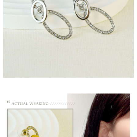
の氏名、電話番号、受取人の氏名、電話番号、受取人住所を含むがこれに
限らない）は、AFTEEに渡され当サービスで必要な範囲内で利用されま
國家/地區配送
送料を確認
す。AFTEEの個人情報の収集、処理、利用について、詳細はAFTEE公式ホ
ームページの『個人情報の収集、処理及び利用に関する声明』をご参照く
ださい（
https://aftee.tw/privacypolicy/
）。
AFTEEの初回ご利用の際に、審査を通過すれば、最高額がNT$10,000にな
ります。支払い期限を過ぎた場合、その金額に基づいて年利20%の遅延滞
納金が加算されます。未成年の利用者は、事前に法定代理人または後見人
の同意を得ればAFTEEをご利用いただけます。
個人情報の処理、利用について疑問がある、または関連する法律の権利を
行使したい場合は、ネットプロテクションズ
cs_tw@netprotections.co.jp
にご連絡ください。上記に示した個人情報を、必要な購入注文書とあわせ
てAFTEEにご提供いただく、またはAFTEEにあなたの個人情報の収集、処
理、利用を許可することににご同意いただけない場合は、当サービスを選
択しないでください。