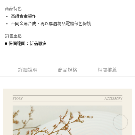
3 期 0 利率 每期
NT$273
21家銀行
商品特色
6 期 0 利率 每期
NT$136
21家銀行
合作金庫商業銀行
第一商業銀行
高級合金製作
華南商業銀行
彰化商業銀行
合作金庫商業銀行
第一商業銀行
超商取貨付款
不同金屬合成，再以厚層精品電鍍保色保護
上海商業儲蓄銀行
台北富邦商業銀行
華南商業銀行
彰化商業銀行
國泰世華商業銀行
兆豐國際商業銀行
LINE Pay
上海商業儲蓄銀行
台北富邦商業銀行
銷售重點
臺灣中小企業銀行
台中商業銀行
國泰世華商業銀行
兆豐國際商業銀行
■ 保固範圍：新品瑕疵
匯豐（台灣）商業銀行
華泰商業銀行
Apple Pay
臺灣中小企業銀行
台中商業銀行
聯邦商業銀行
遠東國際商業銀行
匯豐（台灣）商業銀行
華泰商業銀行
街口支付
元大商業銀行
永豐商業銀行
聯邦商業銀行
遠東國際商業銀行
玉山商業銀行
星展（台灣）商業銀行
元大商業銀行
永豐商業銀行
悠遊付
台新國際商業銀行
中國信託商業銀行
詳細說明
商品規格
相關推薦
玉山商業銀行
星展（台灣）商業銀行
台灣樂天信用卡公司
台新國際商業銀行
中國信託商業銀行
Google Pay
台灣樂天信用卡公司
AFTEE先享後付
相關說明
【關於「AFTEE先享後付」】
ATM付款
AFTEE先享後付是「在收到商品之後才付款」的支付方式。 讓您購物簡單
便利好安心！
貨到付款
１．簡單：不需註冊會員、不需綁卡、不需儲值。
２．便利：只要手機號碼，簡訊認證，即可結帳。
３．安心：先確認商品／服務後，再付款。
運送方式