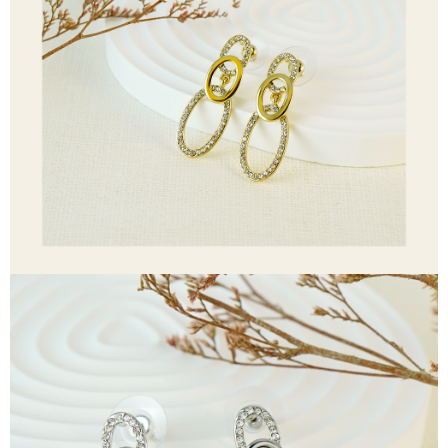
【「AFTEE先享後付」結帳流程】
全家取貨付款
１．於結帳方式選擇「AFTEE先享後付」後，將跳轉至「AFTEE先享後付」
每筆NT$60，滿NT$1,500(含以上)免運費
結帳頁面，進行簡訊認證並確認金額後，即可完成結帳。
２．訂單成立數日內，您將收到繳費通知簡訊。
付款後全家取貨
３．收到繳費通知簡訊後14天內，點擊此簡訊中的連結，可透過四大超商／
ATM／網路銀行／等多元方式進行付款，方視為交易完成。
每筆NT$60，滿NT$1,500(含以上)免運費
※ 請注意：結帳手續完成當下不需立刻繳費，但若您需要取消訂單，請聯絡
購買商品的店家。未經商家同意取消之訂單仍視為有效，需透過AFTEE先享
7-11取貨付款
後付繳納相關費用。
每筆NT$60，滿NT$1,500(含以上)免運費
※ 交易是否成功請以「AFTEE先享後付 」之結帳頁面顯示為準，若有關於
是否繳費成功／繳費後需取消欲退款等相關疑問，請聯繫「AFTEE先享後付
客戶支援中心」
https://netprotections.freshdesk.com/support/home
付款後7-11取貨
每筆NT$60，滿NT$1,500(含以上)免運費
【注意事項】
１．透過由恩沛科技股份有限公司提供之「AFTEE先享後付」服務完成之交
宅配
易，需依本服務之必要範圍內提供個人資料，並將交易相關給付款項請求債
權轉讓予恩沛科技股份有限公司。
每筆NT$60，滿NT$1,500(含以上)免運費
２．關於個人資料處理事宜，請瀏覽以下網址：
https://aftee.tw/terms/#terms3
付款後門市自取
３．未成年的使用者請事先徵得法定代理人或監護人之同意方可使用
免運費
「AFTEE先享後付」，若未經同意申辦者引起之損失，本公司不負相關責
任。
貨到付款
４．使用「AFTEE先享後付」時，將依據個別帳號之用戶狀況，依本公司即
時審查核予不同之上限額度；若仍有額度不足之情形，本公司將視審查結果
每筆NT$90