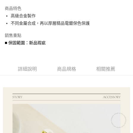
3 期 0 利率 每期
NT$260
21家銀行
商品特色
6 期 0 利率 每期
NT$130
21家銀行
合作金庫商業銀行
第一商業銀行
高級合金製作
華南商業銀行
彰化商業銀行
合作金庫商業銀行
第一商業銀行
超商取貨付款
不同金屬合成，再以厚層精品電鍍保色保護
上海商業儲蓄銀行
台北富邦商業銀行
華南商業銀行
彰化商業銀行
國泰世華商業銀行
兆豐國際商業銀行
LINE Pay
上海商業儲蓄銀行
台北富邦商業銀行
銷售重點
臺灣中小企業銀行
台中商業銀行
國泰世華商業銀行
兆豐國際商業銀行
■ 保固範圍：新品瑕疵
匯豐（台灣）商業銀行
華泰商業銀行
Apple Pay
臺灣中小企業銀行
台中商業銀行
聯邦商業銀行
遠東國際商業銀行
匯豐（台灣）商業銀行
華泰商業銀行
街口支付
元大商業銀行
永豐商業銀行
聯邦商業銀行
遠東國際商業銀行
玉山商業銀行
星展（台灣）商業銀行
元大商業銀行
永豐商業銀行
悠遊付
台新國際商業銀行
中國信託商業銀行
詳細說明
商品規格
相關推薦
玉山商業銀行
星展（台灣）商業銀行
台灣樂天信用卡公司
台新國際商業銀行
中國信託商業銀行
Google Pay
台灣樂天信用卡公司
AFTEE先享後付
相關說明
【關於「AFTEE先享後付」】
ATM付款
AFTEE先享後付是「在收到商品之後才付款」的支付方式。 讓您購物簡單
便利好安心！
貨到付款
１．簡單：不需註冊會員、不需綁卡、不需儲值。
２．便利：只要手機號碼，簡訊認證，即可結帳。
３．安心：先確認商品／服務後，再付款。
運送方式