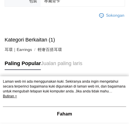
包裝
專屬背卡
Sokongan
Kategori Berkaitan (1)
耳環｜Earrings
輕奢百搭耳環
Paling Popular
Jualan paling laris
Laman web ini ada menggunakan kuki. Sekiranya anda ingin mengetahui
Tag Popular
secara terperinci bagaimana kuki digunakan di laman web ini, dan bagaimana
untuk mengubah tetapan kuki komputer anda. Jika anda tidak mahu
menggunakan kuki di komputer anda, sila rujuk penerangan mengenai kuki.
Butiran >
Dasar Privasi
Laman web ini ada menggunakan kuki. Sekiranya anda ingin
mengetahui secara terperinci bagaimana kuki digunakan di laman web ini,
dan bagaimana untuk mengubah tetapan kuki komputer anda. Jika anda tidak
Faham
mahu menggunakan kuki di komputer anda, sila rujuk penerangan mengenai
kuki.