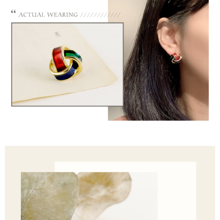
Sila hubungi NP Taiwan Inc. di
cs_tw@netprotections.co.jp
jika anda
mempunyai sebarang kebimbangan mengenai pemprosesan dan
penggunaan pada data peribadi. Jika anda tidak bersetuju dengan data
peribadi yang disenaraikan seperti di atas akan dikumpul dan digunakan
oleh AFTEE, sila jangan gunakan perkhidmatan ini.