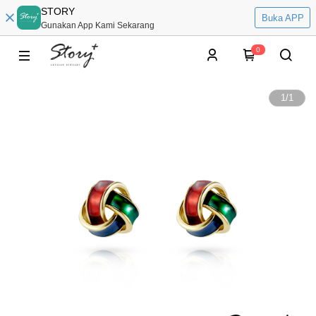
STORY
Buka APP
Gunakan App Kami Sekarang
0
1
/
1