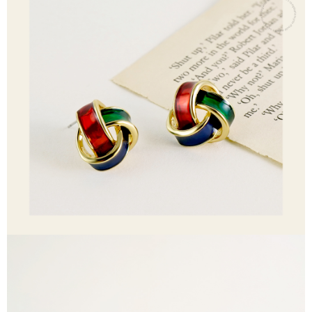
Taishin
pengesahan AFTEE akan muncul.
Syarikat Kad Kredit
Tunai semasa Penghantaran
2. Anda boleh meneruskan pembayaran selepas pengesahan SMS.
Rakuten Taiwan
3. Tiada bayaran diperlukan apabila pesanan disahkan. Produk akan
dihantar ke alamat yang ditetapkan.
Pilihan Penghantaran
4. Setelah pesanan disahkan, anda akan menerima SMS pembayaran
manakala ahli aplikasi akan menerima pemberitahuan tolak aplikasi
全家取貨付款
AFTEE.
NT$60/pesanan | Penghantaran percuma untuk pesanan
5. Tiada bayaran diperlukan apabila anda menerima produk. Sila buat
pembayaran di empat kedai serbaneka utama, ATM atau perbankan
NT$1,500 atau lebih
dalam talian dengan SMS pembayaran atau pemberitahuan tolak aplikasi
AFTEE.
付款後全家取貨
NT$60/pesanan | Penghantaran percuma untuk pesanan
Sila ambil perhatian bahawa tempoh pembayaran adalah 14 hari. Walau
NT$1,500 atau lebih
bagaimanapun, bagi mereka yang telah memuat turun Aplikasi AFTEE
dan mendaftar sebagai ahli AFTEE boleh menikmati tempoh pembayaran
sehingga 45 hari.
7-11取貨付款
NT$60/pesanan | Penghantaran percuma untuk pesanan
Tempoh pembayaran dikira dari masa kedai meminta pembayaran anda,
NT$1,500 atau lebih
ditambah dengan bilangan hari yang boleh dilanjutkan oleh AFTEE. Anda
boleh melanjutkan tempoh pembayaran anda sebelum anda menerima
付款後7-11取貨
pesanan. Walau bagaimanapun, tiada jaminan bahawa anda boleh
menerima pesanan anda semasa tempoh pembayaran (cth.: produk
NT$60/pesanan | Penghantaran percuma untuk pesanan
prapesanan atau produk yang mungkin mengambil masa yang lebih
NT$1,500 atau lebih
lama untuk dihantar). Oleh itu, anda dikehendaki membuat pembayaran
kepada AFTEE dalam tempoh sama ada anda menerima pesanan.