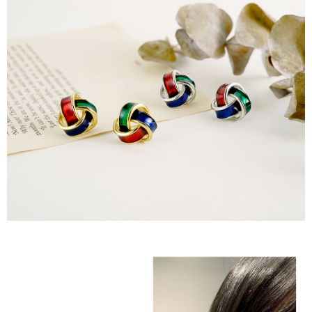
宅配
Kedua, Sekatan Pembayaran
NT$60/pesanan | Penghantaran percuma untuk pesanan
1. Jumlah yang diperakui untuk pengguna kali pertama boleh sehingga
NT$1,500 atau lebih
NT$10,000. Amaun diperakui sebenar yang diluluskan akan berdasarkan
keputusan pensijilan dan semakan oleh AFTEE.
付款後門市自取
2. Amaun perbelanjaan minimum mestilah lebih besar daripada NT$20.
3. Pada masa ini hanya tersedia untuk ahli Taiwan.
Penghantaran percuma
Ketiga, Syarat Perkhidmatan
貨到付款
Perkhidmatan AFTEE Beli Sekarang Bayar Kemudian disediakan oleh NP
NT$90/pesanan
Taiwan, Inc. dan AFTEE akan membuat bil kepada pengguna. AFTEE
akan menggunakan data peribadi yang dikumpul (termasuk nama
國家/地區配送
pembeli, no. telefon, nama penerima, no. telefon, alamat penerima) untuk
Kadar Penghantaran
penggunaan perkhidmatan. Sila rujuk kepada "Penyata Pengumpulan
Data Peribadi, Pemprosesan, Penggunaan"
(https://aftee.tw/privacypolicy/
) untuk maklumat lanjut.
Jumlah yang diperakui untuk pengguna kali pertama yang lulus
kelulusan boleh sehingga NT$10,000. Jika pengguna tidak membuat
pembayaran dalam tempoh tersebut, yuran pembayaran lewat sebanyak
20% setahun akan dikenakan. Pengguna bawah umur dikehendaki
mendapatkan kebenaran daripada ibu bapa atau penjaga yang sah
untuk menggunakan AFTEE.