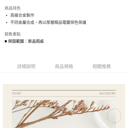
3 期 0 利率 每期
NT$240
21家銀行
商品特色
6 期 0 利率 每期
NT$120
21家銀行
合作金庫商業銀行
第一商業銀行
高級合金製作
華南商業銀行
彰化商業銀行
合作金庫商業銀行
第一商業銀行
超商取貨付款
不同金屬合成，再以厚層精品電鍍保色保護
上海商業儲蓄銀行
台北富邦商業銀行
華南商業銀行
彰化商業銀行
國泰世華商業銀行
兆豐國際商業銀行
LINE Pay
上海商業儲蓄銀行
台北富邦商業銀行
銷售重點
臺灣中小企業銀行
台中商業銀行
國泰世華商業銀行
兆豐國際商業銀行
■ 保固範圍：新品瑕疵
匯豐（台灣）商業銀行
華泰商業銀行
Apple Pay
臺灣中小企業銀行
台中商業銀行
聯邦商業銀行
遠東國際商業銀行
匯豐（台灣）商業銀行
華泰商業銀行
街口支付
元大商業銀行
永豐商業銀行
聯邦商業銀行
遠東國際商業銀行
玉山商業銀行
星展（台灣）商業銀行
元大商業銀行
永豐商業銀行
悠遊付
台新國際商業銀行
中國信託商業銀行
詳細說明
商品規格
相關推薦
玉山商業銀行
星展（台灣）商業銀行
台灣樂天信用卡公司
台新國際商業銀行
中國信託商業銀行
Google Pay
台灣樂天信用卡公司
AFTEE先享後付
相關說明
【關於「AFTEE先享後付」】
ATM付款
AFTEE先享後付是「在收到商品之後才付款」的支付方式。 讓您購物簡單
便利好安心！
貨到付款
１．簡單：不需註冊會員、不需綁卡、不需儲值。
２．便利：只要手機號碼，簡訊認證，即可結帳。
３．安心：先確認商品／服務後，再付款。
運送方式