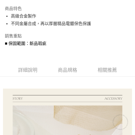
3 期 0 利率 每期
NT$260
21家銀行
商品特色
6 期 0 利率 每期
NT$130
21家銀行
合作金庫商業銀行
第一商業銀行
高級合金製作
華南商業銀行
彰化商業銀行
合作金庫商業銀行
第一商業銀行
超商取貨付款
不同金屬合成，再以厚層精品電鍍保色保護
上海商業儲蓄銀行
台北富邦商業銀行
華南商業銀行
彰化商業銀行
國泰世華商業銀行
兆豐國際商業銀行
LINE Pay
上海商業儲蓄銀行
台北富邦商業銀行
銷售重點
臺灣中小企業銀行
台中商業銀行
國泰世華商業銀行
兆豐國際商業銀行
■ 保固範圍：新品瑕疵
匯豐（台灣）商業銀行
華泰商業銀行
Apple Pay
臺灣中小企業銀行
台中商業銀行
聯邦商業銀行
遠東國際商業銀行
匯豐（台灣）商業銀行
華泰商業銀行
街口支付
元大商業銀行
永豐商業銀行
聯邦商業銀行
遠東國際商業銀行
玉山商業銀行
星展（台灣）商業銀行
元大商業銀行
永豐商業銀行
悠遊付
台新國際商業銀行
中國信託商業銀行
詳細說明
商品規格
相關推薦
玉山商業銀行
星展（台灣）商業銀行
台灣樂天信用卡公司
台新國際商業銀行
中國信託商業銀行
Google Pay
台灣樂天信用卡公司
AFTEE先享後付
相關說明
【關於「AFTEE先享後付」】
ATM付款
AFTEE先享後付是「在收到商品之後才付款」的支付方式。 讓您購物簡單
便利好安心！
貨到付款
１．簡單：不需註冊會員、不需綁卡、不需儲值。
２．便利：只要手機號碼，簡訊認證，即可結帳。
３．安心：先確認商品／服務後，再付款。
運送方式