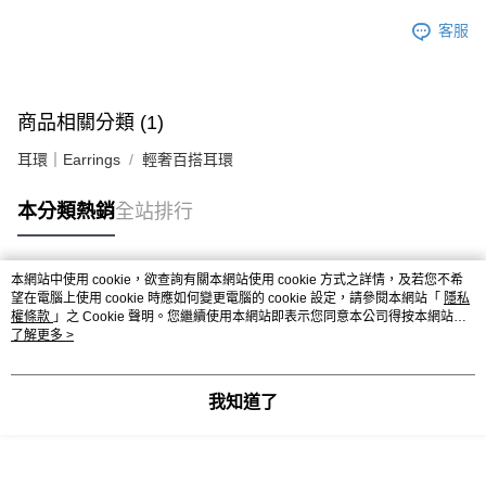
客服
商品相關分類 (1)
耳環｜Earrings
輕奢百搭耳環
本分類熱銷
全站排行
本網站中使用 cookie，欲查詢有關本網站使用 cookie 方式之詳情，及若您不希
熱門標籤
望在電腦上使用 cookie 時應如何變更電腦的 cookie 設定，請參閱本網站「
隱私
權條款
」之 Cookie 聲明。您繼續使用本網站即表示您同意本公司得按本網站使
用條款之 Cookie 聲明使用 cookie。
了解更多 >
我知道了