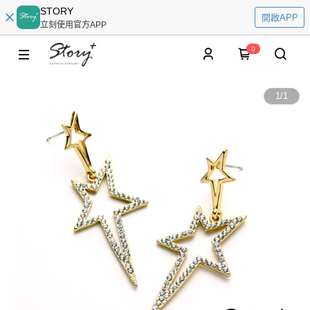
STORY
開啟APP
立刻使用官方APP
0
1
/
1