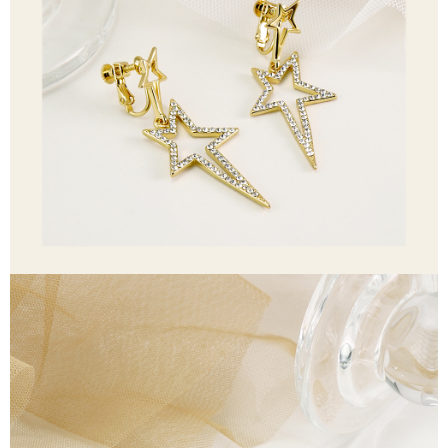
【「AFTEE先享後付」結帳流程】
全家取貨付款
１．於結帳方式選擇「AFTEE先享後付」後，將跳轉至「AFTEE先享後付」
每筆NT$60，滿NT$1,500(含以上)免運費
結帳頁面，進行簡訊認證並確認金額後，即可完成結帳。
２．訂單成立數日內，您將收到繳費通知簡訊。
付款後全家取貨
３．收到繳費通知簡訊後14天內，點擊此簡訊中的連結，可透過四大超商／
ATM／網路銀行／等多元方式進行付款，方視為交易完成。
每筆NT$60，滿NT$1,500(含以上)免運費
※ 請注意：結帳手續完成當下不需立刻繳費，但若您需要取消訂單，請聯絡
購買商品的店家。未經商家同意取消之訂單仍視為有效，需透過AFTEE先享
7-11取貨付款
後付繳納相關費用。
每筆NT$60，滿NT$1,500(含以上)免運費
※ 交易是否成功請以「AFTEE先享後付 」之結帳頁面顯示為準，若有關於
是否繳費成功／繳費後需取消欲退款等相關疑問，請聯繫「AFTEE先享後付
客戶支援中心」
https://netprotections.freshdesk.com/support/home
付款後7-11取貨
每筆NT$60，滿NT$1,500(含以上)免運費
【注意事項】
１．透過由恩沛科技股份有限公司提供之「AFTEE先享後付」服務完成之交
宅配
易，需依本服務之必要範圍內提供個人資料，並將交易相關給付款項請求債
權轉讓予恩沛科技股份有限公司。
每筆NT$60，滿NT$1,500(含以上)免運費
２．關於個人資料處理事宜，請瀏覽以下網址：
https://aftee.tw/terms/#terms3
付款後門市自取
３．未成年的使用者請事先徵得法定代理人或監護人之同意方可使用
免運費
「AFTEE先享後付」，若未經同意申辦者引起之損失，本公司不負相關責
任。
貨到付款
４．使用「AFTEE先享後付」時，將依據個別帳號之用戶狀況，依本公司即
時審查核予不同之上限額度；若仍有額度不足之情形，本公司將視審查結果
每筆NT$90