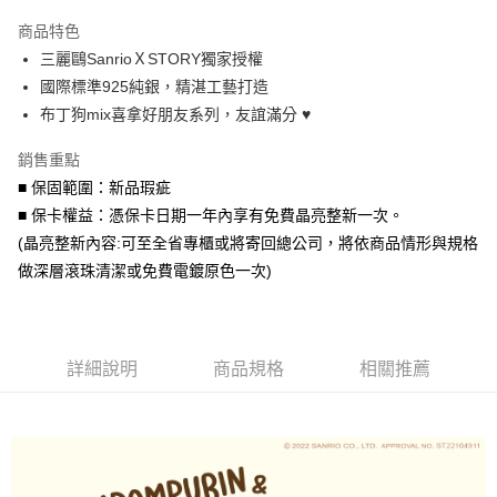
3 期 0 利率 每期
NT$760
21家銀行
商品特色
6 期 0 利率 每期
NT$380
21家銀行
合作金庫商業銀行
第一商業銀行
三麗鷗SanrioＸSTORY獨家授權
華南商業銀行
彰化商業銀行
合作金庫商業銀行
第一商業銀行
超商取貨付款
國際標準925純銀，精湛工藝打造
上海商業儲蓄銀行
台北富邦商業銀行
華南商業銀行
彰化商業銀行
國泰世華商業銀行
兆豐國際商業銀行
布丁狗mix喜拿好朋友系列，友誼滿分 ♥
LINE Pay
上海商業儲蓄銀行
台北富邦商業銀行
臺灣中小企業銀行
台中商業銀行
國泰世華商業銀行
兆豐國際商業銀行
銷售重點
匯豐（台灣）商業銀行
華泰商業銀行
Apple Pay
臺灣中小企業銀行
台中商業銀行
聯邦商業銀行
遠東國際商業銀行
■ 保固範圍：新品瑕疵
匯豐（台灣）商業銀行
華泰商業銀行
街口支付
元大商業銀行
永豐商業銀行
■ 保卡權益：憑保卡日期一年內享有免費晶亮整新一次。
聯邦商業銀行
遠東國際商業銀行
玉山商業銀行
星展（台灣）商業銀行
元大商業銀行
永豐商業銀行
(晶亮整新內容:可至全省專櫃或將寄回總公司，將依商品情形與規格
悠遊付
台新國際商業銀行
中國信託商業銀行
玉山商業銀行
星展（台灣）商業銀行
做深層滾珠清潔或免費電鍍原色一次)
台灣樂天信用卡公司
台新國際商業銀行
中國信託商業銀行
Google Pay
台灣樂天信用卡公司
AFTEE先享後付
相關說明
詳細說明
商品規格
相關推薦
【關於「AFTEE先享後付」】
ATM付款
AFTEE先享後付是「在收到商品之後才付款」的支付方式。 讓您購物簡單
便利好安心！
貨到付款
１．簡單：不需註冊會員、不需綁卡、不需儲值。
２．便利：只要手機號碼，簡訊認證，即可結帳。
３．安心：先確認商品／服務後，再付款。
運送方式