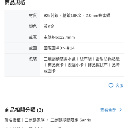
商品規格
材質
925純銀，精鍍18K金，2.0mm蜂蜜鑽
顏色
黃K金
戒寬
主墜約6x12.4mm
戒圍
國際圍＃9～＃14
包裝
三麗鷗精裝書本盒＋絨布袋＋雷射防偽貼紙
＋商品保卡＋祝福小卡＋飾品擦拭布＋品牌
戒圍卡
客服
商品相關分類 (3)
查看全部
聯名授權｜三麗鷗家族
三麗鷗期間限定 Sanrio