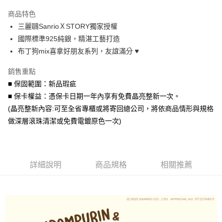
3 期 0 利率 每期
NT$760
21家銀行
商品特色
6 期 0 利率 每期
NT$380
21家銀行
合作金庫商業銀行
第一商業銀行
三麗鷗SanrioＸSTORY獨家授權
華南商業銀行
彰化商業銀行
合作金庫商業銀行
第一商業銀行
超商取貨付款
國際標準925純銀，精湛工藝打造
上海商業儲蓄銀行
台北富邦商業銀行
華南商業銀行
彰化商業銀行
國泰世華商業銀行
兆豐國際商業銀行
布丁狗mix喜拿好朋友系列，友誼滿分 ♥
LINE Pay
上海商業儲蓄銀行
台北富邦商業銀行
臺灣中小企業銀行
台中商業銀行
國泰世華商業銀行
兆豐國際商業銀行
銷售重點
匯豐（台灣）商業銀行
華泰商業銀行
Apple Pay
臺灣中小企業銀行
台中商業銀行
聯邦商業銀行
遠東國際商業銀行
■ 保固範圍：新品瑕疵
匯豐（台灣）商業銀行
華泰商業銀行
街口支付
元大商業銀行
永豐商業銀行
■ 保卡權益：憑保卡日期一年內享有免費晶亮整新一次。
聯邦商業銀行
遠東國際商業銀行
玉山商業銀行
星展（台灣）商業銀行
元大商業銀行
永豐商業銀行
(晶亮整新內容:可至全省專櫃或將寄回總公司，將依商品情形與規格
悠遊付
台新國際商業銀行
中國信託商業銀行
玉山商業銀行
星展（台灣）商業銀行
做深層滾珠清潔或免費電鍍原色一次)
台灣樂天信用卡公司
台新國際商業銀行
中國信託商業銀行
Google Pay
台灣樂天信用卡公司
AFTEE先享後付
相關說明
詳細說明
商品規格
相關推薦
【關於「AFTEE先享後付」】
ATM付款
AFTEE先享後付是「在收到商品之後才付款」的支付方式。 讓您購物簡單
便利好安心！
貨到付款
１．簡單：不需註冊會員、不需綁卡、不需儲值。
２．便利：只要手機號碼，簡訊認證，即可結帳。
３．安心：先確認商品／服務後，再付款。
運送方式