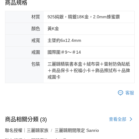
商品規格
材質
925純銀，精鍍18K金，2.0mm蜂蜜鑽
顏色
黃K金
戒寬
主墜約6x12.4mm
戒圍
國際圍＃9～＃14
包裝
三麗鷗精裝書本盒＋絨布袋＋雷射防偽貼紙
＋商品保卡＋祝福小卡＋飾品擦拭布＋品牌
戒圍卡
客服
商品相關分類 (3)
查看全部
聯名授權｜三麗鷗家族
三麗鷗期間限定 Sanrio