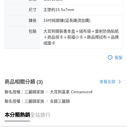
尺寸
主墜約15.5x7mm
鍊長
16吋純銀鍊(延長鍊須加購)
包裝
大耳狗精裝書本盒＋絨布袋＋雷射防偽貼紙
＋商品保卡＋祝福小卡＋飾品擦拭布＋品牌
戒圍卡
客服
商品相關分類 (3)
查看全部
聯名授權｜三麗鷗家族
大耳狗喜拿 Cinnamoroll
聯名授權｜三麗鷗家族
全館三麗鷗
本分類熱銷
全站排行