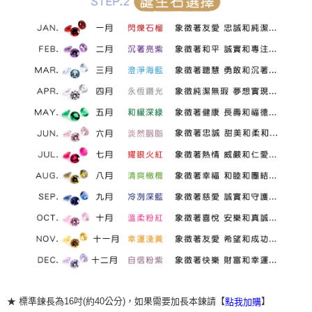
★ 標準鍊長為16吋(約40公分)，如果需要加長本鍊請【
】
點我加購