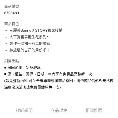
商品編號
信用卡分期付款
8708489
3 期 0 利率 每期
NT$1,293
21家銀行
商品特色
6 期 0 利率 每期
NT$646
21家銀行
合作金庫商業銀行
第一商業銀行
三麗鷗SanrioＸSTORY獨家授權
華南商業銀行
彰化商業銀行
合作金庫商業銀行
第一商業銀行
LINE Pay
大耳狗喜拿誕生花系列～
上海商業儲蓄銀行
台北富邦商業銀行
華南商業銀行
彰化商業銀行
國泰世華商業銀行
兆豐國際商業銀行
製作一條獨一無二的項鍊
Apple Pay
上海商業儲蓄銀行
台北富邦商業銀行
臺灣中小企業銀行
台中商業銀行
綻放屬於自己的月份吧！
國泰世華商業銀行
兆豐國際商業銀行
匯豐（台灣）商業銀行
華泰商業銀行
街口支付
臺灣中小企業銀行
台中商業銀行
聯邦商業銀行
遠東國際商業銀行
銷售重點
匯豐（台灣）商業銀行
華泰商業銀行
悠遊付
元大商業銀行
永豐商業銀行
■ 保固範圍：新品瑕疵
聯邦商業銀行
遠東國際商業銀行
玉山商業銀行
星展（台灣）商業銀行
元大商業銀行
永豐商業銀行
■ 保卡權益：憑保卡日期一年內享有免費晶亮整新一次
Google Pay
台新國際商業銀行
中國信託商業銀行
玉山商業銀行
星展（台灣）商業銀行
(晶亮整新內容:可至全省專櫃或將商品寄回，將依商品情形與規格做
台灣樂天信用卡公司
台新國際商業銀行
中國信託商業銀行
AFTEE先享後付
深層滾珠清潔或免費電鍍原色一次)
台灣樂天信用卡公司
相關說明
【關於「AFTEE先享後付」】
ATM付款
AFTEE先享後付是「在收到商品之後才付款」的支付方式。 讓您購物簡單
便利好安心！
詳細說明
商品規格
相關推薦
１．簡單：不需註冊會員、不需綁卡、不需儲值。
運送方式
２．便利：只要手機號碼，簡訊認證，即可結帳。