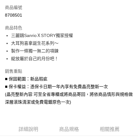
商品編號
信用卡分期付款
8708501
3 期 0 利率 每期
NT$1,293
21家銀行
商品特色
6 期 0 利率 每期
NT$646
21家銀行
合作金庫商業銀行
第一商業銀行
三麗鷗SanrioＸSTORY獨家授權
華南商業銀行
彰化商業銀行
合作金庫商業銀行
第一商業銀行
LINE Pay
大耳狗喜拿誕生花系列～
上海商業儲蓄銀行
台北富邦商業銀行
華南商業銀行
彰化商業銀行
國泰世華商業銀行
兆豐國際商業銀行
製作一條獨一無二的項鍊
Apple Pay
上海商業儲蓄銀行
台北富邦商業銀行
臺灣中小企業銀行
台中商業銀行
綻放屬於自己的月份吧！
國泰世華商業銀行
兆豐國際商業銀行
匯豐（台灣）商業銀行
華泰商業銀行
街口支付
臺灣中小企業銀行
台中商業銀行
聯邦商業銀行
遠東國際商業銀行
銷售重點
匯豐（台灣）商業銀行
華泰商業銀行
悠遊付
元大商業銀行
永豐商業銀行
■ 保固範圍：新品瑕疵
聯邦商業銀行
遠東國際商業銀行
玉山商業銀行
星展（台灣）商業銀行
元大商業銀行
永豐商業銀行
■ 保卡權益：憑保卡日期一年內享有免費晶亮整新一次
Google Pay
台新國際商業銀行
中國信託商業銀行
玉山商業銀行
星展（台灣）商業銀行
(晶亮整新內容:可至全省專櫃或將商品寄回，將依商品情形與規格做
台灣樂天信用卡公司
台新國際商業銀行
中國信託商業銀行
AFTEE先享後付
深層滾珠清潔或免費電鍍原色一次)
台灣樂天信用卡公司
相關說明
【關於「AFTEE先享後付」】
ATM付款
AFTEE先享後付是「在收到商品之後才付款」的支付方式。 讓您購物簡單
便利好安心！
詳細說明
商品規格
相關推薦
１．簡單：不需註冊會員、不需綁卡、不需儲值。
運送方式
２．便利：只要手機號碼，簡訊認證，即可結帳。