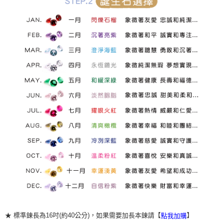
★ 標準鍊長為16吋(約40公分)，如果需要加長本鍊請【
】
點我加購