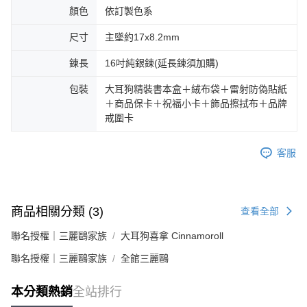
顏色
依訂製色系
尺寸
主墜約17x8.2mm
鍊長
16吋純銀鍊(延長鍊須加購)
包裝
大耳狗精裝書本盒＋絨布袋＋雷射防偽貼紙
＋商品保卡＋祝福小卡＋飾品擦拭布＋品牌
戒圍卡
客服
商品相關分類 (3)
查看全部
聯名授權｜三麗鷗家族
大耳狗喜拿 Cinnamoroll
聯名授權｜三麗鷗家族
全館三麗鷗
本分類熱銷
全站排行