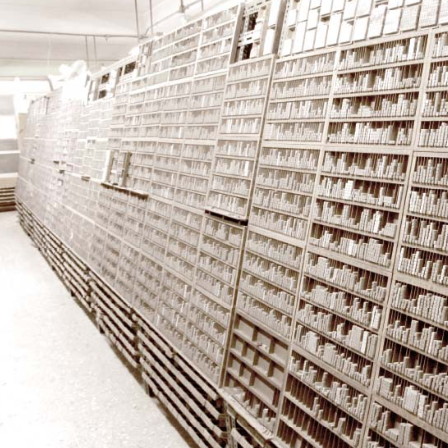
二、支払
1.初回 
き、限度
2.決済金額
3.現在、
三、利用規
プロテクシ
します。
文者の氏
これに限ら
されます。
AFTEE
明』をご
AFTEE
なります。
延滞納金
後見人の同
個人情報
を行使し
cs_tw@netp
を、必要な