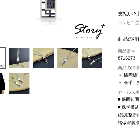
支払いと
コンビニ受
お支払い
商品の特
クレジット
商品番号
8716273
クレジッ
商品の特
3回払
國際標
6回払
合作金
全手工
華南商
合作金
LINE Pay
セールス
上海商
華南商
■ 保固範
国泰世
Apple Pay
上海商
■ 保卡權
台湾中
国泰世
HSBC
JKOPAY
(晶亮整新
台湾中
聯邦商
格做深層滾
HSBC
Easy Walle
元大商
聯邦商
玉山商
元大商
Google Pa