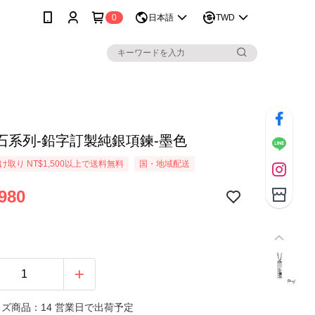
0
日本語
TWD
石系列-鉛字訂製純銀項鍊-墨色
取り NT$1,500以上で送料無料
国・地域配送
980
ズ商品：14 営業日で出荷予定