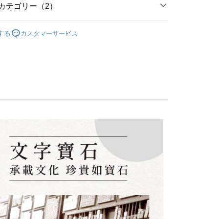
際商業銀行
中国信託商業銀行
業銀行
星展(台湾)商業銀行
カテゴリー（2）
天クレジットカード会社
際商業銀行
中国信託商業銀行
代金後払い
｜品牌系列商品
文字寶石系列 Chinese Characters
天クレジットカード会社
する
カスタマーサービス
TEE代金後払いについて
｜客製化送禮首選
項鍊 Necklaces
い方法でAFTEE代金後払いを選択すると、携帯電話認証ウィン
示されます。
で認証してお支払い手続を進めてください。
るときのお支払いは不要です。商品はご指定の住所に配送されま
が完了すると、携帯に支払い通知のSMSが届きます。アプリ会
家取貨
、AFTEE アプリプッシュ通知が届きます。
$60、NT$1,500以上で送料無料
け取り時のお支払いは不要です。商品を確かめてから、SMSま
の通知に従って、4大コンビニ、またはATM/オンラインバンキ
1取貨
支払いください。
$60、NT$1,500以上で送料無料
限は最短で 14 日以内ですので、ご注意ください。AFTEE ア
ンロードして AFTEE 会員になるとお支払い期限を最長 45 日
延長できます。
$60、NT$1,500以上で送料無料
は、ショップが請求した期日と、AFTEEで延長できる日数を
市自取
されます。AFTEEで注文すると、商品を受け取るまで支払い
長できますが、商品を期限内に受け取れない場合があります
約商品や商品到着日が比較的遅い商品）。そのため、商品到着
わらず、AFTEEで指定された期限内にお支払いください。
配送
送料を確認