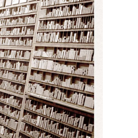
い限度額
AFTEEを ご利用の際に、認証結果及び当社の審査の結果に基づ
額が設定されます。
は最低NT$20です。
台湾の会員のみご利用いただけます。
約「AFTEE代金後払い」（以下当サービスという）はネット
ョンズ（以下 AFTEE という）が提供し、AFTEEが代金を徴収
当サービスご利用の際に提供しなければならない個人情報（注
名、電話番号、受取人の氏名、電話番号、受取人住所を含むが
ない）は、AFTEEに渡され当サービスで必要な範囲内で利用
AFTEEの個人情報の収集、処理、利用について、詳細は
公式ホームページの『個人情報の収集、処理及び利用に関する声
参照ください（
https://aftee.tw/privacypolicy/
）。
の初回ご利用の際に、審査を通過すれば、最高額がNT$10,000に
支払い期限を過ぎた場合、その金額に基づいて年利20%の遅
が加算されます。未成年の利用者は、事前に法定代理人または
意を得ればAFTEEをご利用いただけます。
の処理、利用について疑問がある、または関連する法律の権利
たい場合は、ネットプロテクションズ
rotections.co.jp
にご連絡ください。上記に示した個人情報
購入注文書とあわせてAFTEEにご提供いただく、または