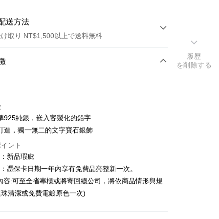
配送方法
け取り NT$1,500以上で送料無料
履歴
方法
徴
を削除する
カード1回払い
トカード分割払い
徴
い、金利0、毎回
NT$1,326
21行の銀行
準925純銀，嵌入客製化的鉛字
い、金利0、毎回
NT$663
21行の銀行
庫商業銀行
第一商業銀行
打造，獨一無二的文字寶石銀飾
業銀行
彰化商業銀行
庫商業銀行
第一商業銀行
ポイント
業儲蓄銀行
台北富邦商業銀行
業銀行
彰化商業銀行
圍：新品瑕疵
華商業銀行
兆豐國際商業銀行
業儲蓄銀行
台北富邦商業銀行
益：憑保卡日期一年內享有免費晶亮整新一次。
小企業銀行
台中商業銀行
華商業銀行
兆豐國際商業銀行
(台湾)商業銀行
華泰商業銀行
內容:可至全省專櫃或將寄回總公司，將依商品情形與規
小企業銀行
台中商業銀行
業銀行
遠東国際商業銀行
珠清潔或免費電鍍原色一次)
(台湾)商業銀行
華泰商業銀行
t
業銀行
永豐商業銀行
業銀行
遠東国際商業銀行
業銀行
星展(台湾)商業銀行
業銀行
永豐商業銀行
y