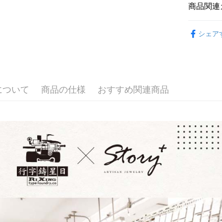
台新國
玉山商
商品関連
台湾楽
台新國
AFTEE
原創珠寶
台湾楽
説明
シェア
一、 AF
專屬訂製
ATM払い
1.お支払
ドウが表
2.SMS
3.注文す
配送方法
す。
について
商品の仕様
おすすめ関連商品
4.ご注文
付款後全
員の場合は
配送毎にNT
5.商品受
たはアプリ
付款後7-1
ングでお
配送毎にNT
代金納付期
プリをダウ
宅配
以内まで
配送毎にNT
お支払期限
付款後門
もとに計算
期限を延
送料無料
（例：予
の有無に関
國家/地區