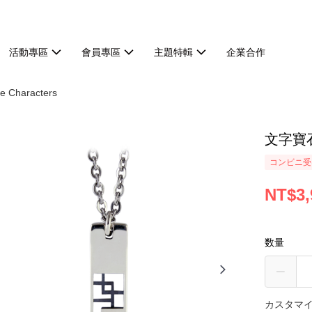
活動專區
會員專區
主題特輯
企業合作
Characters
文字寶
コンビニ受け
NT$3,
数量
カスタマイ