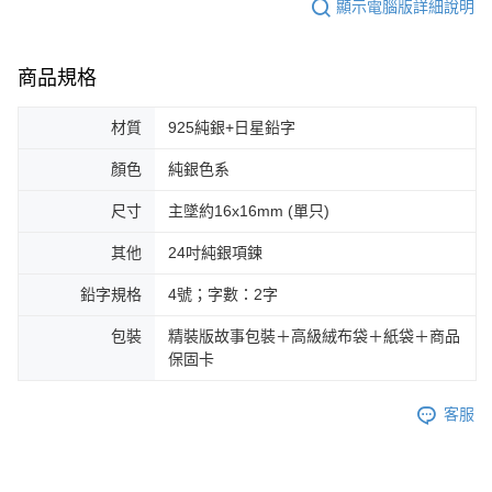
顯示電腦版詳細說明
商品規格
材質
925純銀+日星鉛字
顏色
純銀色系
尺寸
主墜約16x16mm (單只)
其他
24吋純銀項鍊
鉛字規格
4號；字數：2字
包裝
精裝版故事包裝＋高級絨布袋＋紙袋＋商品
保固卡
客服