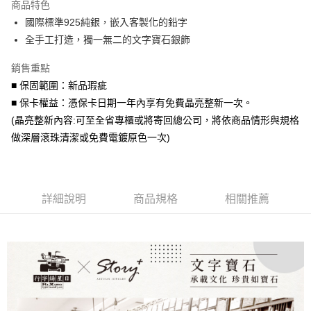
商品特色
6 期 0 利率 每期
NT$663
21家銀行
合作金庫商業銀行
第一商業銀行
國際標準925純銀，嵌入客製化的鉛字
華南商業銀行
彰化商業銀行
合作金庫商業銀行
第一商業銀行
LINE Pay
全手工打造，獨一無二的文字寶石銀飾
上海商業儲蓄銀行
台北富邦商業銀行
華南商業銀行
彰化商業銀行
國泰世華商業銀行
兆豐國際商業銀行
Apple Pay
上海商業儲蓄銀行
台北富邦商業銀行
銷售重點
臺灣中小企業銀行
台中商業銀行
國泰世華商業銀行
兆豐國際商業銀行
■ 保固範圍：新品瑕疵
匯豐（台灣）商業銀行
華泰商業銀行
街口支付
臺灣中小企業銀行
台中商業銀行
聯邦商業銀行
遠東國際商業銀行
■ 保卡權益：憑保卡日期一年內享有免費晶亮整新一次。
匯豐（台灣）商業銀行
華泰商業銀行
悠遊付
元大商業銀行
永豐商業銀行
(晶亮整新內容:可至全省專櫃或將寄回總公司，將依商品情形與規格
聯邦商業銀行
遠東國際商業銀行
玉山商業銀行
星展（台灣）商業銀行
元大商業銀行
永豐商業銀行
做深層滾珠清潔或免費電鍍原色一次)
Google Pay
台新國際商業銀行
中國信託商業銀行
玉山商業銀行
星展（台灣）商業銀行
台灣樂天信用卡公司
台新國際商業銀行
中國信託商業銀行
AFTEE先享後付
台灣樂天信用卡公司
相關說明
【關於「AFTEE先享後付」】
詳細說明
商品規格
相關推薦
ATM付款
AFTEE先享後付是「在收到商品之後才付款」的支付方式。 讓您購物簡單
便利好安心！
１．簡單：不需註冊會員、不需綁卡、不需儲值。
運送方式
２．便利：只要手機號碼，簡訊認證，即可結帳。
３．安心：先確認商品／服務後，再付款。
付款後全家取貨
每筆NT$60，滿NT$1,500(含以上)免運費
【「AFTEE先享後付」結帳流程】
１．於結帳方式選擇「AFTEE先享後付」後，將跳轉至「AFTEE先享後付」
付款後7-11取貨
結帳頁面，進行簡訊認證並確認金額後，即可完成結帳。