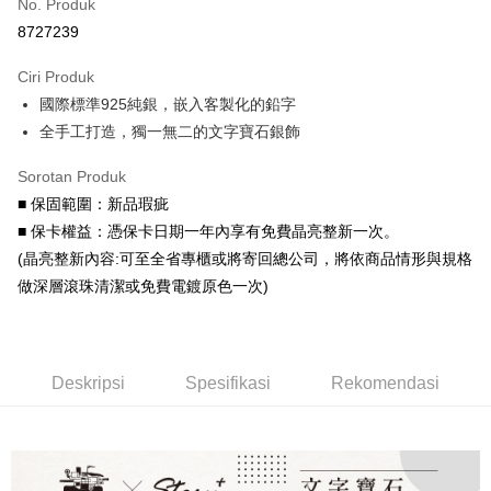
No. Produk
Ansuran Kad Kredit
8727239
3 ansuran pada kadar faedah 0,
NT$1,326
setiap ansuran
Ciri Produk
21 Bank
6 ansuran pada kadar faedah 0,
NT$663
setiap
Taiwan Cooperative Bank
Bank Komersial Pertama
國際標準925純銀，嵌入客製化的鉛字
Hua Nan Commercial
Chang Hwa Commercial
ansuran
21 Bank
Bank
Bank
全手工打造，獨一無二的文字寶石銀飾
Taiwan Cooperative Bank
Bank Komersial Pertama
LINE Pay
The Shanghai
Bank Komersial Taipei
Hua Nan Commercial Bank
Chang Hwa Commercial Bank
Sorotan Produk
Commercial & Savings
Fubon
Apple Pay
The Shanghai Commercial &
Bank Komersial Taipei Fubon
Bank
■ 保固範圍：新品瑕疵
Savings Bank
Bank Cathay United
Mega International
JKOPAY
■ 保卡權益：憑保卡日期一年內享有免費晶亮整新一次。
Bank Cathay United
Mega International Commercial
Commercial Bank
(晶亮整新內容:可至全省專櫃或將寄回總公司，將依商品情形與規格
Bank
Taiwan Business Bank
Taichung Commercial
Easy Wallet
Taiwan Business Bank
Taichung Commercial Bank
做深層滾珠清潔或免費電鍍原色一次)
Bank
HSBC Bank (Taiwan) Limited
Hwatai Bank
Google Pay
HSBC Bank (Taiwan)
Hwatai Bank
Union Bank of Taiwan
Far Eastern International Bank
Limited
Yuanta Commercial Bank
Bank SinoPac
AFTEE
Union Bank of Taiwan
Far Eastern International
Bank Komersial E.SUN
DBS Bank
Deskripsi
Deskripsi
Spesifikasi
Rekomendasi
Bank
Bank Antarabangsa Taishin
Bank CTBC
Pertama, Mengenai Perkhidmatan AFTEE Beli Sekarang Bayar Kemudian
Yuanta Commercial Bank
Bank SinoPac
Pemindahan ATM
Syarikat Kad Kredit Rakuten
1. Dengan memilih AFTEE sebagai kaedah pembayaran, mesej
Bank Komersial E.SUN
DBS Bank
Taiwan
pengesahan AFTEE akan muncul.
Bank Antarabangsa
Bank CTBC
2. Anda boleh meneruskan pembayaran selepas pengesahan SMS.
Pilihan Penghantaran
Taishin
3. Tiada bayaran diperlukan apabila pesanan disahkan. Produk akan