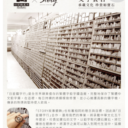
Syarikat Kad Kredit
dihantar ke alamat yang ditetapkan.
付款後全家取貨
Rakuten Taiwan
4. Setelah pesanan disahkan, anda akan menerima SMS pembayaran
NT$60/pesanan | Penghantaran percuma untuk pesanan
manakala ahli aplikasi akan menerima pemberitahuan tolak aplikasi
NT$1,500 atau lebih
AFTEE.
5. Tiada bayaran diperlukan apabila anda menerima produk. Sila buat
pembayaran di empat kedai serbaneka utama, ATM atau perbankan
付款後7-11取貨
dalam talian dengan SMS pembayaran atau pemberitahuan tolak aplikasi
NT$60/pesanan | Penghantaran percuma untuk pesanan
AFTEE.
NT$1,500 atau lebih
Sila ambil perhatian bahawa tempoh pembayaran adalah 14 hari. Walau
宅配
bagaimanapun, bagi mereka yang telah memuat turun Aplikasi AFTEE
dan mendaftar sebagai ahli AFTEE boleh menikmati tempoh pembayaran
NT$60/pesanan | Penghantaran percuma untuk pesanan
sehingga 45 hari.
NT$1,500 atau lebih
Tempoh pembayaran dikira dari masa kedai meminta pembayaran anda,
付款後門市自取
ditambah dengan bilangan hari yang boleh dilanjutkan oleh AFTEE. Anda
boleh melanjutkan tempoh pembayaran anda sebelum anda menerima
Penghantaran percuma
pesanan. Walau bagaimanapun, tiada jaminan bahawa anda boleh
menerima pesanan anda semasa tempoh pembayaran (cth.: produk
國家/地區配送
Kadar Penghantaran
prapesanan atau produk yang mungkin mengambil masa yang lebih
lama untuk dihantar). Oleh itu, anda dikehendaki membuat pembayaran
kepada AFTEE dalam tempoh sama ada anda menerima pesanan.
Kedua, Sekatan Pembayaran
1. Jumlah yang diperakui untuk pengguna kali pertama boleh sehingga