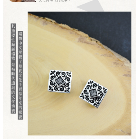
NT$10,000. Amaun diperakui sebenar yang diluluskan akan berdasarkan
keputusan pensijilan dan semakan oleh AFTEE.
2. Amaun perbelanjaan minimum mestilah lebih besar daripada NT$20.
3. Pada masa ini hanya tersedia untuk ahli Taiwan.
Ketiga, Syarat Perkhidmatan
Perkhidmatan AFTEE Beli Sekarang Bayar Kemudian disediakan oleh NP
Taiwan, Inc. dan AFTEE akan membuat bil kepada pengguna. AFTEE
akan menggunakan data peribadi yang dikumpul (termasuk nama
pembeli, no. telefon, nama penerima, no. telefon, alamat penerima) untuk
penggunaan perkhidmatan. Sila rujuk kepada "Penyata Pengumpulan
Data Peribadi, Pemprosesan, Penggunaan"
(https://aftee.tw/privacypolicy/
) untuk maklumat lanjut.
Jumlah yang diperakui untuk pengguna kali pertama yang lulus
kelulusan boleh sehingga NT$10,000. Jika pengguna tidak membuat
pembayaran dalam tempoh tersebut, yuran pembayaran lewat sebanyak
20% setahun akan dikenakan. Pengguna bawah umur dikehendaki
mendapatkan kebenaran daripada ibu bapa atau penjaga yang sah
untuk menggunakan AFTEE.
Sila hubungi NP Taiwan Inc. di
cs_tw@netprotections.co.jp
jika anda
mempunyai sebarang kebimbangan mengenai pemprosesan dan
penggunaan pada data peribadi. Jika anda tidak bersetuju dengan data
peribadi yang disenaraikan seperti di atas akan dikumpul dan digunakan