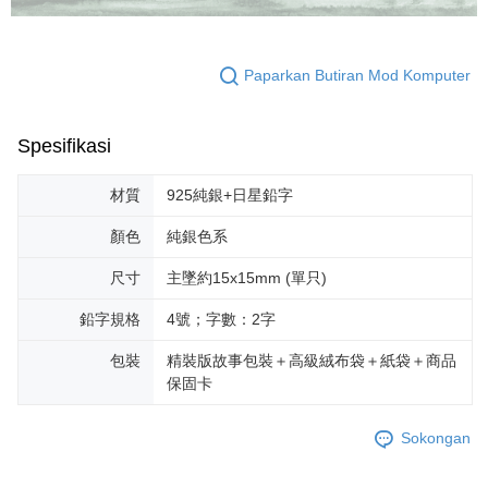
Paparkan Butiran Mod Komputer
Spesifikasi
材質
925純銀+日星鉛字
顏色
純銀色系
尺寸
主墜約15x15mm (單只)
鉛字規格
4號；字數：2字
包裝
精裝版故事包裝＋高級絨布袋＋紙袋＋商品
保固卡
Sokongan