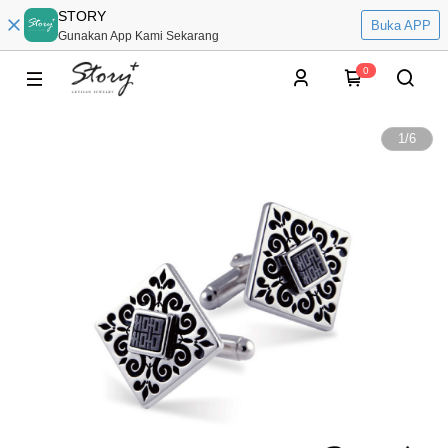
STORY
Buka APP
Gunakan App Kami Sekarang
0
1
/
6