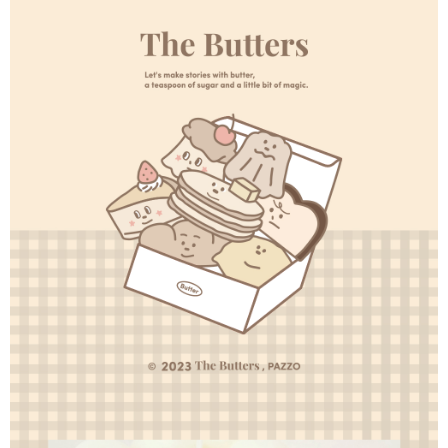
３．安心：先確認商品／服務後，再付款。
運送方式
【「AFTEE先享後付」結帳流程】
全家取貨付款
１．於結帳方式選擇「AFTEE先享後付」後，將跳轉至「AFTEE先享後付」
每筆NT$60，滿NT$1,500(含以上)免運費
結帳頁面，進行簡訊認證並確認金額後，即可完成結帳。
２．訂單成立數日內，您將收到繳費通知簡訊。
付款後全家取貨
３．收到繳費通知簡訊後14天內，點擊此簡訊中的連結，可透過四大超商／
ATM／網路銀行／等多元方式進行付款，方視為交易完成。
每筆NT$60，滿NT$1,500(含以上)免運費
※ 請注意：結帳手續完成當下不需立刻繳費，但若您需要取消訂單，請聯絡
購買商品的店家。未經商家同意取消之訂單仍視為有效，需透過AFTEE先享
7-11取貨付款
後付繳納相關費用。
每筆NT$60，滿NT$1,500(含以上)免運費
※ 交易是否成功請以「AFTEE先享後付 」之結帳頁面顯示為準，若有關於
是否繳費成功／繳費後需取消欲退款等相關疑問，請聯繫「AFTEE先享後付
客戶支援中心」
https://netprotections.freshdesk.com/support/home
付款後7-11取貨
每筆NT$60，滿NT$1,500(含以上)免運費
【注意事項】
１．透過由恩沛科技股份有限公司提供之「AFTEE先享後付」服務完成之交
宅配
易，需依本服務之必要範圍內提供個人資料，並將交易相關給付款項請求債
權轉讓予恩沛科技股份有限公司。
每筆NT$60，滿NT$1,500(含以上)免運費
２．關於個人資料處理事宜，請瀏覽以下網址：
https://aftee.tw/terms/#terms3
付款後門市自取
３．未成年的使用者請事先徵得法定代理人或監護人之同意方可使用
免運費
「AFTEE先享後付」，若未經同意申辦者引起之損失，本公司不負相關責
任。
貨到付款
４．使用「AFTEE先享後付」時，將依據個別帳號之用戶狀況，依本公司即