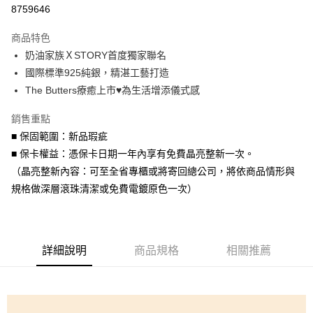
信用卡分期付款
8759646
3 期 0 利率 每期
NT$793
21家銀行
商品特色
6 期 0 利率 每期
NT$396
21家銀行
合作金庫商業銀行
第一商業銀行
奶油家族ＸSTORY首度獨家聯名
華南商業銀行
彰化商業銀行
合作金庫商業銀行
第一商業銀行
超商取貨付款
國際標準925純銀，精湛工藝打造
上海商業儲蓄銀行
台北富邦商業銀行
華南商業銀行
彰化商業銀行
國泰世華商業銀行
兆豐國際商業銀行
The Butters療癒上市♥為生活增添儀式感
LINE Pay
上海商業儲蓄銀行
台北富邦商業銀行
臺灣中小企業銀行
台中商業銀行
國泰世華商業銀行
兆豐國際商業銀行
銷售重點
匯豐（台灣）商業銀行
華泰商業銀行
Apple Pay
臺灣中小企業銀行
台中商業銀行
聯邦商業銀行
遠東國際商業銀行
■ 保固範圍：新品瑕疵
匯豐（台灣）商業銀行
華泰商業銀行
街口支付
元大商業銀行
永豐商業銀行
■ 保卡權益：憑保卡日期一年內享有免費晶亮整新一次。
聯邦商業銀行
遠東國際商業銀行
玉山商業銀行
星展（台灣）商業銀行
元大商業銀行
永豐商業銀行
（晶亮整新內容：可至全省專櫃或將寄回總公司，將依商品情形與
悠遊付
台新國際商業銀行
中國信託商業銀行
玉山商業銀行
星展（台灣）商業銀行
規格做深層滾珠清潔或免費電鍍原色一次）
台灣樂天信用卡公司
台新國際商業銀行
中國信託商業銀行
Google Pay
台灣樂天信用卡公司
AFTEE先享後付
相關說明
詳細說明
商品規格
相關推薦
【關於「AFTEE先享後付」】
ATM付款
AFTEE先享後付是「在收到商品之後才付款」的支付方式。 讓您購物簡單
便利好安心！
貨到付款
１．簡單：不需註冊會員、不需綁卡、不需儲值。
２．便利：只要手機號碼，簡訊認證，即可結帳。