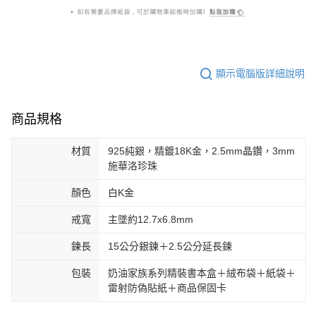
顯示電腦版詳細說明
商品規格
材質
925純銀，精鍍18K金，2.5mm晶鑽，3mm
施華洛珍珠
顏色
白K金
戒寬
主墜約12.7x6.8mm
鍊長
15公分銀鍊＋2.5公分延長鍊
包裝
奶油家族系列精裝書本盒＋絨布袋＋紙袋＋
雷射防偽貼紙＋商品保固卡