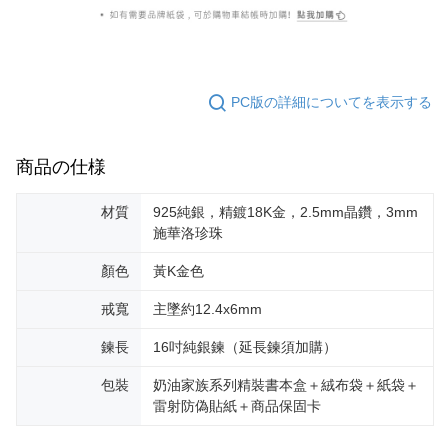
PC版の詳細についてを表示する
商品の仕様
材質
925純銀，精鍍18K金，2.5mm晶鑽，3mm
施華洛珍珠
顏色
黃K金色
戒寬
主墜約12.4x6mm
鍊長
16吋純銀鍊（延長鍊須加購）
包裝
奶油家族系列精裝書本盒＋絨布袋＋紙袋＋
雷射防偽貼紙＋商品保固卡