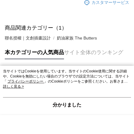
カスタマーサービス
商品関連カテゴリー（1）
聯名授權｜文創插畫設計
奶油家族 The Butters
本カテゴリーの人気商品
サイト全体のランキング
当サイトではCookieを使用しています。当サイトのCookie使用に関する詳細
人気タグ
や、Cookieを無効にしたい場合のブラウザでの設定方法については、当サイト
「
プライバシーポリシー
」のCookieポリシーをご参照ください。お客さま
が、当サイトを引き続き使用される場合、当社がサイト利用規約のCookieポリ
詳しく見る >
シーに基づいてCookieを使用することに同意したものとみなします。
分かりました