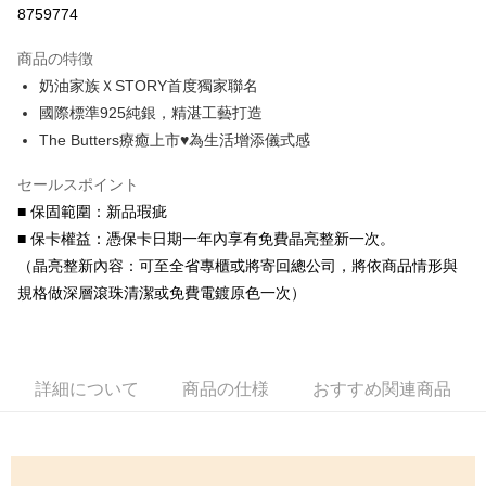
8759774
3回払い、金利0、毎回
NT$860
21行の銀行
商品の特徴
6回払い、金利0、毎回
NT$430
21行の銀行
合作金庫商業銀行
第一商業銀行
奶油家族ＸSTORY首度獨家聯名
華南商業銀行
彰化商業銀行
合作金庫商業銀行
第一商業銀行
コンビニ店頭代金引換
國際標準925純銀，精湛工藝打造
上海商業儲蓄銀行
台北富邦商業銀行
華南商業銀行
彰化商業銀行
国泰世華商業銀行
兆豐國際商業銀行
The Butters療癒上市♥為生活增添儀式感
LINE Pay
上海商業儲蓄銀行
台北富邦商業銀行
台湾中小企業銀行
台中商業銀行
国泰世華商業銀行
兆豐國際商業銀行
HSBC(台湾)商業銀行
華泰商業銀行
セールスポイント
Apple Pay
台湾中小企業銀行
台中商業銀行
聯邦商業銀行
遠東国際商業銀行
■ 保固範圍：新品瑕疵
HSBC(台湾)商業銀行
華泰商業銀行
JKOPAY
元大商業銀行
永豐商業銀行
聯邦商業銀行
遠東国際商業銀行
■ 保卡權益：憑保卡日期一年內享有免費晶亮整新一次。
玉山商業銀行
星展(台湾)商業銀行
元大商業銀行
永豐商業銀行
Easy Wallet
（晶亮整新內容：可至全省專櫃或將寄回總公司，將依商品情形與
台新國際商業銀行
中国信託商業銀行
玉山商業銀行
星展(台湾)商業銀行
規格做深層滾珠清潔或免費電鍍原色一次）
台湾楽天クレジットカード会社
台新國際商業銀行
中国信託商業銀行
Google Pay
台湾楽天クレジットカード会社
AFTEE代金後払い
説明
詳細について
商品の仕様
おすすめ関連商品
一、 AFTEE代金後払いについて
ATM払い
1.お支払い方法でAFTEE代金後払いを選択すると、携帯電話認証ウィンド
ウが表示されます。
代金引換
2.SMSで認証してお支払い手続を進めてください。
3.注文するときのお支払いは不要です。商品はご指定の住所に配送されま