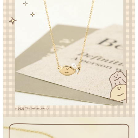
ます。当サービスご利用の際に提供しなければならない個人情報（注文者
配送毎にNT$90
の氏名、電話番号、受取人の氏名、電話番号、受取人住所を含むがこれに
限らない）は、AFTEEに渡され当サービスで必要な範囲内で利用されま
國家/地區配送
送料を確認
す。AFTEEの個人情報の収集、処理、利用について、詳細はAFTEE公式ホ
ームページの『個人情報の収集、処理及び利用に関する声明』をご参照く
ださい（
https://aftee.tw/privacypolicy/
）。
AFTEEの初回ご利用の際に、審査を通過すれば、最高額がNT$10,000にな
ります。支払い期限を過ぎた場合、その金額に基づいて年利20%の遅延滞
納金が加算されます。未成年の利用者は、事前に法定代理人または後見人
の同意を得ればAFTEEをご利用いただけます。
個人情報の処理、利用について疑問がある、または関連する法律の権利を
行使したい場合は、ネットプロテクションズ
cs_tw@netprotections.co.jp
にご連絡ください。上記に示した個人情報を、必要な購入注文書とあわせ
てAFTEEにご提供いただく、またはAFTEEにあなたの個人情報の収集、処
理、利用を許可することににご同意いただけない場合は、当サービスを選
択しないでください。