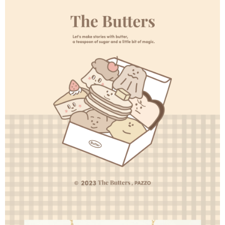
す。
配送方法
4.ご注文が完了すると、携帯に支払い通知のSMSが届きます。アプリ会員
の場合は、AFTEE アプリプッシュ通知が届きます。
全家取貨付款
5.商品受け取り時のお支払いは不要です。商品を確かめてから、SMSまた
配送毎にNT$60、NT$1,500以上で送料無料
はアプリの通知に従って、4大コンビニ、またはATM/オンラインバンキン
グでお支払いください。
付款後全家取貨
代金納付期限は最短で 14 日以内ですので、ご注意ください。AFTEE アプ
配送毎にNT$60、NT$1,500以上で送料無料
リをダウンロードして AFTEE 会員になるとお支払い期限を最長 45 日以内
まで延長できます。
7-11取貨付款
配送毎にNT$60、NT$1,500以上で送料無料
お支払期限は、ショップが請求した期日と、AFTEEで延長できる日数をも
とに計算されます。AFTEEで注文すると、商品を受け取るまで支払い期限
付款後7-11取貨
を延長できますが、商品を期限内に受け取れない場合があります（例：予
約商品や商品到着日が比較的遅い商品）。そのため、商品到着の有無に関
配送毎にNT$60、NT$1,500以上で送料無料
わらず、AFTEEで指定された期限内にお支払いください。
宅配
二、支払い限度額
配送毎にNT$60、NT$1,500以上で送料無料
1.初回 AFTEEを ご利用の際に、認証結果及び当社の審査の結果に基づ
き、限度額が設定されます。
2.決済金額は最低NT$20です。
付款後門市自取
3.現在、台湾の会員のみご利用いただけます。
送料無料
三、利用規約「AFTEE代金後払い」（以下当サービスという）はネットプ
貨到付款
ロテクションズ（以下 AFTEE という）が提供し、AFTEEが代金を徴収し