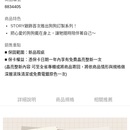
信用卡分期付款
8834405
3 期 0 利率 每期
NT$1,293
21家銀行
商品特色
6 期 0 利率 每期
NT$646
21家銀行
合作金庫商業銀行
第一商業銀行
STORY銀飾首次推出狗狗訂製系列！
華南商業銀行
彰化商業銀行
合作金庫商業銀行
第一商業銀行
LINE Pay
把心愛的狗狗戴在身上，讓牠隨時陪伴著自己～
上海商業儲蓄銀行
台北富邦商業銀行
華南商業銀行
彰化商業銀行
國泰世華商業銀行
兆豐國際商業銀行
Apple Pay
上海商業儲蓄銀行
台北富邦商業銀行
銷售重點
臺灣中小企業銀行
台中商業銀行
國泰世華商業銀行
兆豐國際商業銀行
■ 保固範圍：新品瑕疵
匯豐（台灣）商業銀行
華泰商業銀行
街口支付
臺灣中小企業銀行
台中商業銀行
聯邦商業銀行
遠東國際商業銀行
■ 保卡權益：憑保卡日期一年內享有免費晶亮整新一次
匯豐（台灣）商業銀行
華泰商業銀行
悠遊付
元大商業銀行
永豐商業銀行
(晶亮整新內容:可至全省專櫃或將商品寄回，將依商品情形與規格做
聯邦商業銀行
遠東國際商業銀行
玉山商業銀行
星展（台灣）商業銀行
元大商業銀行
永豐商業銀行
深層滾珠清潔或免費電鍍原色一次)
Google Pay
台新國際商業銀行
中國信託商業銀行
玉山商業銀行
星展（台灣）商業銀行
台灣樂天信用卡公司
台新國際商業銀行
中國信託商業銀行
AFTEE先享後付
台灣樂天信用卡公司
相關說明
【關於「AFTEE先享後付」】
詳細說明
商品規格
相關推薦
ATM付款
AFTEE先享後付是「在收到商品之後才付款」的支付方式。 讓您購物簡單
便利好安心！
１．簡單：不需註冊會員、不需綁卡、不需儲值。
運送方式
２．便利：只要手機號碼，簡訊認證，即可結帳。
３．安心：先確認商品／服務後，再付款。
付款後全家取貨