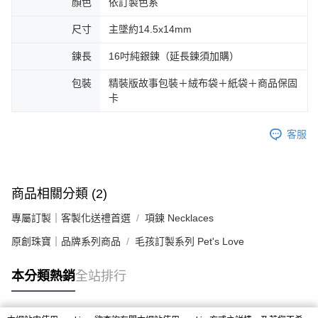
顏色
依訂製色系
尺寸
主墜約14.5x14mm
鍊長
16吋純銀鍊（延長鍊須加購）
包裝
精裝版故事包裝＋絨布袋＋紙袋＋商品保固
卡
客服
商品相關分類 (2)
專屬訂製｜客製化送禮首選
項鍊 Necklaces
原創珠寶｜品牌系列商品
毛孩訂製系列 Pet's Love
本分類熱銷
全站排行