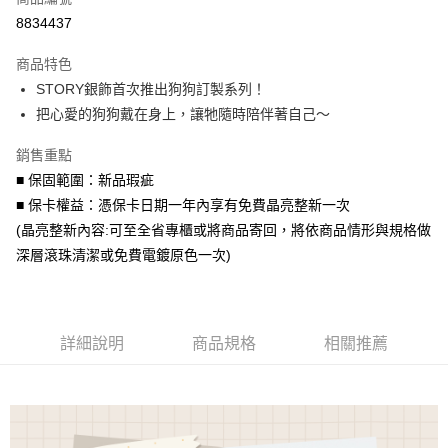
信用卡分期付款
8834437
3 期 0 利率 每期
NT$1,293
21家銀行
商品特色
6 期 0 利率 每期
NT$646
21家銀行
合作金庫商業銀行
第一商業銀行
STORY銀飾首次推出狗狗訂製系列！
華南商業銀行
彰化商業銀行
合作金庫商業銀行
第一商業銀行
LINE Pay
把心愛的狗狗戴在身上，讓牠隨時陪伴著自己～
上海商業儲蓄銀行
台北富邦商業銀行
華南商業銀行
彰化商業銀行
國泰世華商業銀行
兆豐國際商業銀行
Apple Pay
上海商業儲蓄銀行
台北富邦商業銀行
銷售重點
臺灣中小企業銀行
台中商業銀行
國泰世華商業銀行
兆豐國際商業銀行
■ 保固範圍：新品瑕疵
匯豐（台灣）商業銀行
華泰商業銀行
街口支付
臺灣中小企業銀行
台中商業銀行
聯邦商業銀行
遠東國際商業銀行
■ 保卡權益：憑保卡日期一年內享有免費晶亮整新一次
匯豐（台灣）商業銀行
華泰商業銀行
悠遊付
元大商業銀行
永豐商業銀行
(晶亮整新內容:可至全省專櫃或將商品寄回，將依商品情形與規格做
聯邦商業銀行
遠東國際商業銀行
玉山商業銀行
星展（台灣）商業銀行
元大商業銀行
永豐商業銀行
深層滾珠清潔或免費電鍍原色一次)
Google Pay
台新國際商業銀行
中國信託商業銀行
玉山商業銀行
星展（台灣）商業銀行
台灣樂天信用卡公司
台新國際商業銀行
中國信託商業銀行
AFTEE先享後付
台灣樂天信用卡公司
相關說明
【關於「AFTEE先享後付」】
詳細說明
商品規格
相關推薦
ATM付款
AFTEE先享後付是「在收到商品之後才付款」的支付方式。 讓您購物簡單
便利好安心！
１．簡單：不需註冊會員、不需綁卡、不需儲值。
運送方式
２．便利：只要手機號碼，簡訊認證，即可結帳。
３．安心：先確認商品／服務後，再付款。
付款後全家取貨