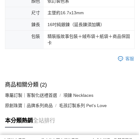
顏色
依訂製色系
尺寸
主墜約16.7x13mm
鍊長
16吋純銀鍊（延長鍊須加購）
包裝
精裝版故事包裝＋絨布袋＋紙袋＋商品保固
卡
客服
商品相關分類 (2)
專屬訂製｜客製化送禮首選
項鍊 Necklaces
原創珠寶｜品牌系列商品
毛孩訂製系列 Pet's Love
本分類熱銷
全站排行