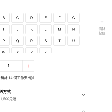
B
C
D
E
F
G
清除
I
J
K
L
M
N
紀錄
P
Q
R
S
T
U
W
X
Y
Z
預計 14 個工作天出貨
送方式
1,500免運