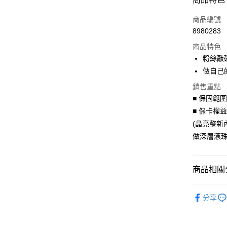
信用卡一
商品編號
8980283
信用卡分
商品特色
3 期 
粉絲敲
6 期 
合作金
做自己
華南商
合作金
LINE Pay
銷售重點
上海商
華南商
■ 保固範
國泰世
Apple Pay
上海商
■ 保卡權
臺灣中
國泰世
匯豐（
(晶亮整新
街口支付
臺灣中
聯邦商
做深層滾珠
匯豐（
悠遊付
元大商
聯邦商
玉山商
元大商
Google Pa
台新國
商品相關分
玉山商
台灣樂
台新國
AFTEE先
聯名授權
台灣樂
相關說明
分享
【關於「A
聯名授權
ATM付款
AFTEE
便利好安