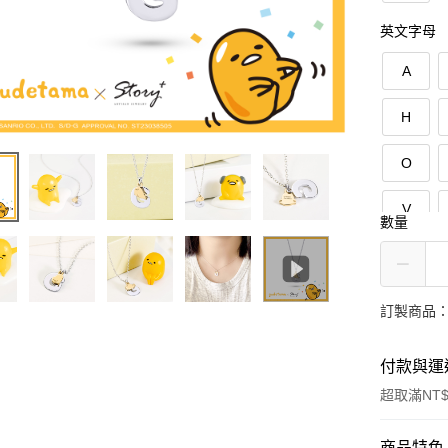
英文字母
A
H
O
V
數量
訂製商品：
付款與運
超取滿NT$
付款方式
商品特色