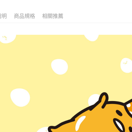
１．簡單
２．便利
運送方式
３．安心
說明
商品規格
相關推薦
付款後全
【「AFT
每筆NT$6
１．於結帳
付」結帳
付款後7-1
２．訂單
３．收到繳
每筆NT$6
／ATM／
※ 請注意
宅配
絡購買商品
先享後付
每筆NT$6
※ 交易是
是否繳費成
付款後門
付客戶支
免運費
【注意事
國家/地區
１．透過由
交易，需
求債權轉
２．關於
https://aft
３．未成
「AFTE