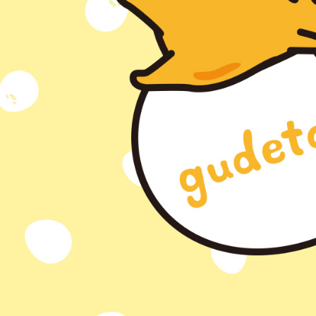
任。
４．使用「
即時審查
結果請求
５．嚴禁
形，恩沛
動。