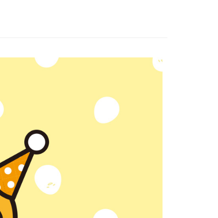
：不需註冊會員、不需綁卡、不需儲值。
：只要手機號碼，簡訊認證，即可結帳。
：先確認商品／服務後，再付款。
家取貨
EE先享後付」結帳流程】
0，滿NT$1,500(含以上)免運費
方式選擇「AFTEE先享後付」後，將跳轉至「AFTEE先享後
頁面，進行簡訊認證並確認金額後，即可完成結帳。
1取貨
成立數日內，您將收到繳費通知簡訊。
費通知簡訊後14天內，點擊此簡訊中的連結，可透過四大超商
0，滿NT$1,500(含以上)免運費
網路銀行／等多元方式進行付款，方視為交易完成。
：結帳手續完成當下不需立刻繳費，但若您需要取消訂單，請聯
的店家。未經商家同意取消之訂單仍視為有效，需透過AFTEE
繳納相關費用。
0，滿NT$1,500(含以上)免運費
否成功請以「AFTEE先享後付 」之結帳頁面顯示為準，若有關於
功／繳費後需取消欲退款等相關疑問，請聯繫「AFTEE先享後
市自取
援中心」
https://netprotections.freshdesk.com/support/home
項】
配送
查看運費
恩沛科技股份有限公司提供之「AFTEE先享後付」服務完成之
依本服務之必要範圍內提供個人資料，並將交易相關給付款項請
讓予恩沛科技股份有限公司。
個人資料處理事宜，請瀏覽以下網址：
ee.tw/terms/#terms3
年的使用者請事先徵得法定代理人或監護人之同意方可使用
E先享後付」，若未經同意申辦者引起之損失，本公司不負相關責