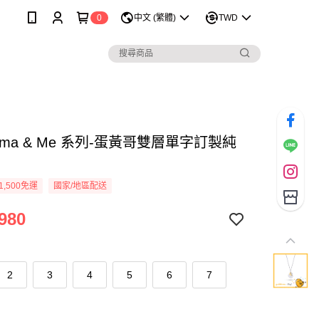
0
中文 (繁體)
TWD
tama & Me 系列-蛋黃哥雙層單字訂製純
1,500免運
國家/地區配送
980
2
3
4
5
6
7