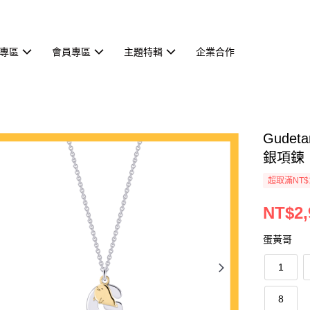
專區
會員專區
主題特輯
企業合作
Gude
銀項鍊
超取滿NT$
NT$2,
蛋黃哥
1
8