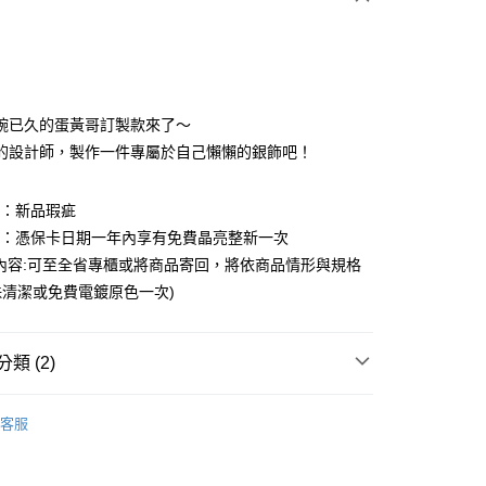
次付款
期付款
0 利率 每期
NT$993
21家銀行
碗已久的蛋黃哥訂製款來了～
0 利率 每期
NT$496
21家銀行
庫商業銀行
第一商業銀行
的設計師，製作一件專屬於自己懶懶的銀飾吧！
業銀行
彰化商業銀行
庫商業銀行
第一商業銀行
業儲蓄銀行
台北富邦商業銀行
業銀行
彰化商業銀行
圍：新品瑕疵
華商業銀行
兆豐國際商業銀行
業儲蓄銀行
台北富邦商業銀行
益：憑保卡日期一年內享有免費晶亮整新一次
小企業銀行
台中商業銀行
華商業銀行
兆豐國際商業銀行
台灣）商業銀行
華泰商業銀行
內容:可至全省專櫃或將商品寄回，將依商品情形與規格
小企業銀行
台中商業銀行
業銀行
遠東國際商業銀行
清潔或免費電鍍原色一次)
台灣）商業銀行
華泰商業銀行
業銀行
永豐商業銀行
業銀行
遠東國際商業銀行
業銀行
星展（台灣）商業銀行
業銀行
永豐商業銀行
y
際商業銀行
中國信託商業銀行
類 (2)
業銀行
星展（台灣）商業銀行
天信用卡公司
際商業銀行
中國信託商業銀行
享後付
｜三麗鷗家族
蛋黃哥 Gudetama
天信用卡公司
客服
FTEE先享後付」】
｜三麗鷗家族
全館三麗鷗
先享後付是「在收到商品之後才付款」的支付方式。 讓您購物簡單
心！