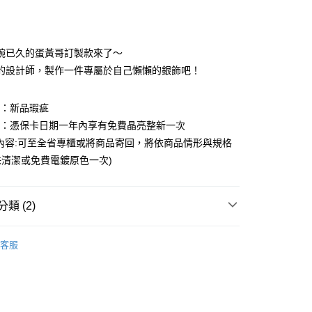
期付款
0 利率 每期
NT$1,126
21家銀行
碗已久的蛋黃哥訂製款來了～
0 利率 每期
NT$563
21家銀行
庫商業銀行
第一商業銀行
的設計師，製作一件專屬於自己懶懶的銀飾吧！
業銀行
彰化商業銀行
庫商業銀行
第一商業銀行
業儲蓄銀行
台北富邦商業銀行
業銀行
彰化商業銀行
圍：新品瑕疵
華商業銀行
兆豐國際商業銀行
業儲蓄銀行
台北富邦商業銀行
益：憑保卡日期一年內享有免費晶亮整新一次
小企業銀行
台中商業銀行
華商業銀行
兆豐國際商業銀行
台灣）商業銀行
華泰商業銀行
內容:可至全省專櫃或將商品寄回，將依商品情形與規格
小企業銀行
台中商業銀行
業銀行
遠東國際商業銀行
清潔或免費電鍍原色一次)
台灣）商業銀行
華泰商業銀行
業銀行
永豐商業銀行
業銀行
遠東國際商業銀行
業銀行
星展（台灣）商業銀行
業銀行
永豐商業銀行
y
際商業銀行
中國信託商業銀行
類 (2)
業銀行
星展（台灣）商業銀行
天信用卡公司
際商業銀行
中國信託商業銀行
享後付
｜三麗鷗家族
蛋黃哥 Gudetama
天信用卡公司
客服
FTEE先享後付」】
｜三麗鷗家族
全館三麗鷗
先享後付是「在收到商品之後才付款」的支付方式。 讓您購物簡單
心！
：不需註冊會員、不需綁卡、不需儲值。
：只要手機號碼，簡訊認證，即可結帳。