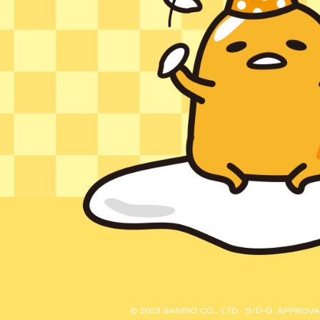
即時審查
結果請求
５．嚴禁
形，恩沛
動。