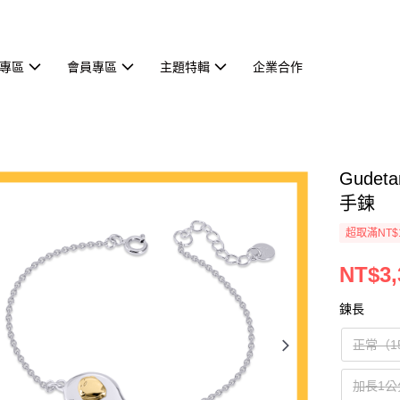
專區
會員專區
主題特輯
企業合作
Gude
手鍊
超取滿NT$
NT$3,
鍊長
正常（1
加長1公