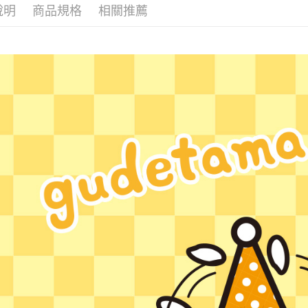
３．安心
說明
商品規格
相關推薦
付款後全
【「AFT
每筆NT$6
１．於結帳
付」結帳
付款後7-1
２．訂單
３．收到繳
每筆NT$6
／ATM／
※ 請注意
宅配
絡購買商品
先享後付
每筆NT$6
※ 交易是
是否繳費成
付款後門
付客戶支
免運費
【注意事
國家/地區
１．透過由
交易，需
求債權轉
２．關於
https://aft
３．未成
「AFTE
任。
４．使用「