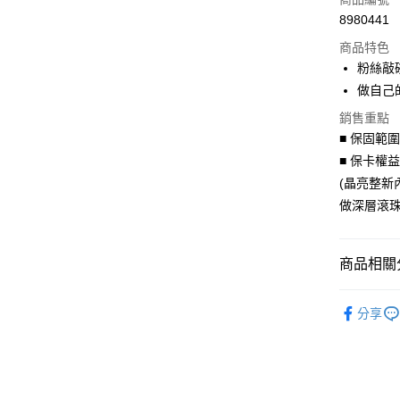
8980441
信用卡分
商品特色
3 期 
粉絲敲
6 期 
合作金
做自己
華南商
合作金
LINE Pay
銷售重點
上海商
華南商
■ 保固範
國泰世
Apple Pay
上海商
■ 保卡權
臺灣中
國泰世
匯豐（
(晶亮整新
街口支付
臺灣中
聯邦商
做深層滾珠
匯豐（
悠遊付
元大商
聯邦商
玉山商
元大商
Google Pa
台新國
商品相關分
玉山商
台灣樂
台新國
AFTEE先
聯名授權
台灣樂
相關說明
分享
【關於「A
聯名授權
ATM付款
AFTEE
便利好安
１．簡單
２．便利
運送方式