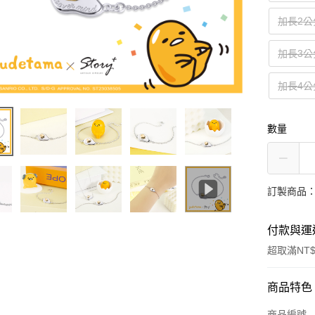
加長2公
加長3公
加長4公
數量
訂製商品：
付款與運
超取滿NT$
付款方式
商品特色
信用卡一
商品編號