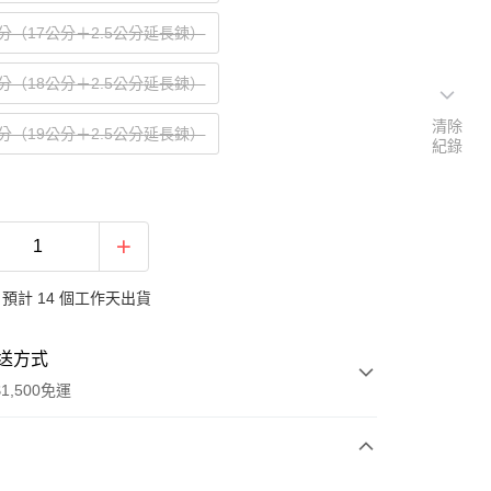
分（17公分＋2.5公分延長鍊）
分（18公分＋2.5公分延長鍊）
清除
分（19公分＋2.5公分延長鍊）
紀錄
預計 14 個工作天出貨
送方式
1,500免運
次付款