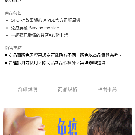
9076517
3 期 0 利率 每期
NT$130
21家銀行
商品特色
6 期 0 利率 每期
NT$65
21家銀行
合作金庫商業銀行
第一商業銀行
STORY故事銀飾 X VBL官方正版周邊
華南商業銀行
彰化商業銀行
合作金庫商業銀行
第一商業銀行
超商取貨付款
免疫屏蔽 Stay by my side
上海商業儲蓄銀行
台北富邦商業銀行
華南商業銀行
彰化商業銀行
國泰世華商業銀行
兆豐國際商業銀行
一起聽見愛情的聲音♥心動上架
LINE Pay
上海商業儲蓄銀行
台北富邦商業銀行
臺灣中小企業銀行
台中商業銀行
國泰世華商業銀行
兆豐國際商業銀行
銷售重點
匯豐（台灣）商業銀行
華泰商業銀行
Apple Pay
臺灣中小企業銀行
台中商業銀行
聯邦商業銀行
遠東國際商業銀行
■ 商品圖顏色因螢幕設定可能略有不同，顏色以商品實體為準。
匯豐（台灣）商業銀行
華泰商業銀行
街口支付
元大商業銀行
永豐商業銀行
■ 若經拆封或使用，除商品新品瑕疵外，無法辦理退貨。
聯邦商業銀行
遠東國際商業銀行
玉山商業銀行
星展（台灣）商業銀行
元大商業銀行
永豐商業銀行
悠遊付
台新國際商業銀行
中國信託商業銀行
玉山商業銀行
星展（台灣）商業銀行
台灣樂天信用卡公司
台新國際商業銀行
中國信託商業銀行
Google Pay
台灣樂天信用卡公司
詳細說明
商品規格
相關推薦
AFTEE先享後付
相關說明
【關於「AFTEE先享後付」】
ATM付款
AFTEE先享後付是「在收到商品之後才付款」的支付方式。 讓您購物簡單
便利好安心！
貨到付款
１．簡單：不需註冊會員、不需綁卡、不需儲值。
２．便利：只要手機號碼，簡訊認證，即可結帳。
３．安心：先確認商品／服務後，再付款。