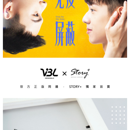
運送方式
【「AFTEE先享後付」結帳流程】
全家取貨付款
１．於結帳方式選擇「AFTEE先享後付」後，將跳轉至「AFTEE先享後付」
每筆NT$60，滿NT$1,500(含以上)免運費
結帳頁面，進行簡訊認證並確認金額後，即可完成結帳。
２．訂單成立數日內，您將收到繳費通知簡訊。
付款後全家取貨
３．收到繳費通知簡訊後14天內，點擊此簡訊中的連結，可透過四大超商／
ATM／網路銀行／等多元方式進行付款，方視為交易完成。
每筆NT$60，滿NT$1,500(含以上)免運費
※ 請注意：結帳手續完成當下不需立刻繳費，但若您需要取消訂單，請聯絡
購買商品的店家。未經商家同意取消之訂單仍視為有效，需透過AFTEE先享
7-11取貨付款
後付繳納相關費用。
每筆NT$60，滿NT$1,500(含以上)免運費
※ 交易是否成功請以「AFTEE先享後付 」之結帳頁面顯示為準，若有關於
是否繳費成功／繳費後需取消欲退款等相關疑問，請聯繫「AFTEE先享後付
客戶支援中心」
https://netprotections.freshdesk.com/support/home
付款後7-11取貨
每筆NT$60，滿NT$1,500(含以上)免運費
【注意事項】
１．透過由恩沛科技股份有限公司提供之「AFTEE先享後付」服務完成之交
宅配
易，需依本服務之必要範圍內提供個人資料，並將交易相關給付款項請求債
權轉讓予恩沛科技股份有限公司。
每筆NT$60，滿NT$1,500(含以上)免運費
２．關於個人資料處理事宜，請瀏覽以下網址：
https://aftee.tw/terms/#terms3
付款後門市自取
３．未成年的使用者請事先徵得法定代理人或監護人之同意方可使用
免運費
「AFTEE先享後付」，若未經同意申辦者引起之損失，本公司不負相關責
任。
貨到付款
４．使用「AFTEE先享後付」時，將依據個別帳號之用戶狀況，依本公司即