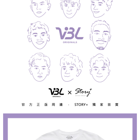
運送方式
【「AFTEE先享後付」結帳流程】
全家取貨付款
１．於結帳方式選擇「AFTEE先享後付」後，將跳轉至「AFTEE先享後付」
每筆NT$60，滿NT$1,500(含以上)免運費
結帳頁面，進行簡訊認證並確認金額後，即可完成結帳。
２．訂單成立數日內，您將收到繳費通知簡訊。
付款後全家取貨
３．收到繳費通知簡訊後14天內，點擊此簡訊中的連結，可透過四大超商／
ATM／網路銀行／等多元方式進行付款，方視為交易完成。
每筆NT$60，滿NT$1,500(含以上)免運費
※ 請注意：結帳手續完成當下不需立刻繳費，但若您需要取消訂單，請聯絡
購買商品的店家。未經商家同意取消之訂單仍視為有效，需透過AFTEE先享
7-11取貨付款
後付繳納相關費用。
每筆NT$60，滿NT$1,500(含以上)免運費
※ 交易是否成功請以「AFTEE先享後付 」之結帳頁面顯示為準，若有關於
是否繳費成功／繳費後需取消欲退款等相關疑問，請聯繫「AFTEE先享後付
客戶支援中心」
https://netprotections.freshdesk.com/support/home
付款後7-11取貨
每筆NT$60，滿NT$1,500(含以上)免運費
【注意事項】
１．透過由恩沛科技股份有限公司提供之「AFTEE先享後付」服務完成之交
宅配
易，需依本服務之必要範圍內提供個人資料，並將交易相關給付款項請求債
權轉讓予恩沛科技股份有限公司。
每筆NT$60，滿NT$1,500(含以上)免運費
２．關於個人資料處理事宜，請瀏覽以下網址：
https://aftee.tw/terms/#terms3
付款後門市自取
３．未成年的使用者請事先徵得法定代理人或監護人之同意方可使用
免運費
「AFTEE先享後付」，若未經同意申辦者引起之損失，本公司不負相關責
任。
貨到付款
４．使用「AFTEE先享後付」時，將依據個別帳號之用戶狀況，依本公司即