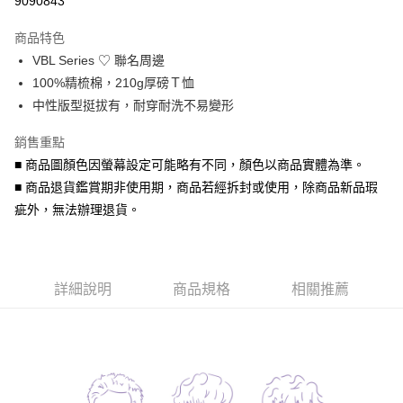
9090843
3 期 0 利率 每期
NT$263
21家銀行
商品特色
6 期 0 利率 每期
NT$131
21家銀行
合作金庫商業銀行
第一商業銀行
VBL Series ♡ 聯名周邊
華南商業銀行
彰化商業銀行
合作金庫商業銀行
第一商業銀行
超商取貨付款
100%精梳棉，210g厚磅Ｔ恤
上海商業儲蓄銀行
台北富邦商業銀行
華南商業銀行
彰化商業銀行
國泰世華商業銀行
兆豐國際商業銀行
中性版型挺拔有，耐穿耐洗不易變形
LINE Pay
上海商業儲蓄銀行
台北富邦商業銀行
臺灣中小企業銀行
台中商業銀行
國泰世華商業銀行
兆豐國際商業銀行
銷售重點
匯豐（台灣）商業銀行
華泰商業銀行
Apple Pay
臺灣中小企業銀行
台中商業銀行
聯邦商業銀行
遠東國際商業銀行
■ 商品圖顏色因螢幕設定可能略有不同，顏色以商品實體為準。
匯豐（台灣）商業銀行
華泰商業銀行
街口支付
元大商業銀行
永豐商業銀行
■ 商品退貨鑑賞期非使用期，商品若經拆封或使用，除商品新品瑕
聯邦商業銀行
遠東國際商業銀行
玉山商業銀行
星展（台灣）商業銀行
元大商業銀行
永豐商業銀行
疵外，無法辦理退貨。
悠遊付
台新國際商業銀行
中國信託商業銀行
玉山商業銀行
星展（台灣）商業銀行
台灣樂天信用卡公司
台新國際商業銀行
中國信託商業銀行
Google Pay
台灣樂天信用卡公司
AFTEE先享後付
詳細說明
商品規格
相關推薦
相關說明
【關於「AFTEE先享後付」】
ATM付款
AFTEE先享後付是「在收到商品之後才付款」的支付方式。 讓您購物簡單
便利好安心！
貨到付款
１．簡單：不需註冊會員、不需綁卡、不需儲值。
２．便利：只要手機號碼，簡訊認證，即可結帳。
３．安心：先確認商品／服務後，再付款。