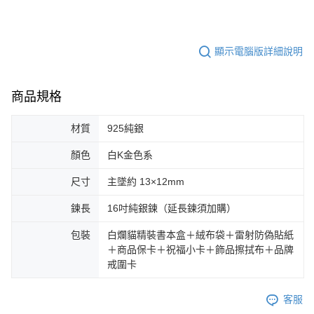
顯示電腦版詳細說明
商品規格
材質
925純銀
顏色
白K金色系
尺寸
主墜約 13×12mm
鍊長
16吋純銀鍊（延長鍊須加購）
包裝
白爛貓精裝書本盒＋絨布袋＋雷射防偽貼紙
＋商品保卡＋祝福小卡＋飾品擦拭布＋品牌
戒圍卡
客服