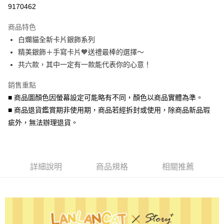
信用卡分期付款
9170462
3 期 0 利率 每期
NT$426
21家銀行
商品特色
6 期 0 利率 每期
NT$213
21家銀行
合作金庫商業銀行
第一商業銀行
白爛貓全新卡片銀飾系列
華南商業銀行
彰化商業銀行
合作金庫商業銀行
第一商業銀行
超商取貨付款
精美銀飾＋手寫卡片🧡送禮最棒的選擇～
上海商業儲蓄銀行
台北富邦商業銀行
華南商業銀行
彰化商業銀行
國泰世華商業銀行
兆豐國際商業銀行
共六款，其中一定有一款能代表你的心意！
LINE Pay
上海商業儲蓄銀行
台北富邦商業銀行
臺灣中小企業銀行
台中商業銀行
國泰世華商業銀行
兆豐國際商業銀行
銷售重點
匯豐（台灣）商業銀行
華泰商業銀行
Apple Pay
臺灣中小企業銀行
台中商業銀行
聯邦商業銀行
遠東國際商業銀行
■ 商品圖顏色因螢幕設定可能略有不同，顏色以商品實體為準。
匯豐（台灣）商業銀行
華泰商業銀行
街口支付
元大商業銀行
永豐商業銀行
■ 商品退貨鑑賞期非使用期，商品若經拆封或使用，除商品新品瑕
聯邦商業銀行
遠東國際商業銀行
玉山商業銀行
星展（台灣）商業銀行
元大商業銀行
永豐商業銀行
疵外，無法辦理退貨。
悠遊付
台新國際商業銀行
中國信託商業銀行
玉山商業銀行
星展（台灣）商業銀行
台灣樂天信用卡公司
台新國際商業銀行
中國信託商業銀行
Google Pay
台灣樂天信用卡公司
AFTEE先享後付
詳細說明
商品規格
相關推薦
相關說明
【關於「AFTEE先享後付」】
ATM付款
AFTEE先享後付是「在收到商品之後才付款」的支付方式。 讓您購物簡單
便利好安心！
貨到付款
１．簡單：不需註冊會員、不需綁卡、不需儲值。
２．便利：只要手機號碼，簡訊認證，即可結帳。