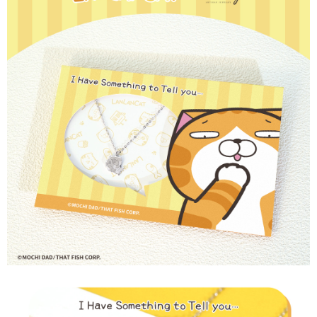
３．安心：先確認商品／服務後，再付款。
運送方式
【「AFTEE先享後付」結帳流程】
全家取貨付款
１．於結帳方式選擇「AFTEE先享後付」後，將跳轉至「AFTEE先享後付」
每筆NT$60，滿NT$1,500(含以上)免運費
結帳頁面，進行簡訊認證並確認金額後，即可完成結帳。
２．訂單成立數日內，您將收到繳費通知簡訊。
付款後全家取貨
３．收到繳費通知簡訊後14天內，點擊此簡訊中的連結，可透過四大超商／
ATM／網路銀行／等多元方式進行付款，方視為交易完成。
每筆NT$60，滿NT$1,500(含以上)免運費
※ 請注意：結帳手續完成當下不需立刻繳費，但若您需要取消訂單，請聯絡
購買商品的店家。未經商家同意取消之訂單仍視為有效，需透過AFTEE先享
7-11取貨付款
後付繳納相關費用。
每筆NT$60，滿NT$1,500(含以上)免運費
※ 交易是否成功請以「AFTEE先享後付 」之結帳頁面顯示為準，若有關於
是否繳費成功／繳費後需取消欲退款等相關疑問，請聯繫「AFTEE先享後付
客戶支援中心」
https://netprotections.freshdesk.com/support/home
付款後7-11取貨
每筆NT$60，滿NT$1,500(含以上)免運費
【注意事項】
１．透過由恩沛科技股份有限公司提供之「AFTEE先享後付」服務完成之交
宅配
易，需依本服務之必要範圍內提供個人資料，並將交易相關給付款項請求債
權轉讓予恩沛科技股份有限公司。
每筆NT$60，滿NT$1,500(含以上)免運費
２．關於個人資料處理事宜，請瀏覽以下網址：
https://aftee.tw/terms/#terms3
付款後門市自取
３．未成年的使用者請事先徵得法定代理人或監護人之同意方可使用
免運費
「AFTEE先享後付」，若未經同意申辦者引起之損失，本公司不負相關責
任。
貨到付款
４．使用「AFTEE先享後付」時，將依據個別帳號之用戶狀況，依本公司即