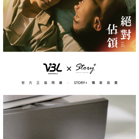
每筆NT$60，滿NT$1,500(含以上)免運費
結帳頁面，進行簡訊認證並確認金額後，即可完成結帳。
２．訂單成立數日內，您將收到繳費通知簡訊。
付款後全家取貨
３．收到繳費通知簡訊後14天內，點擊此簡訊中的連結，可透過四大超商／
ATM／網路銀行／等多元方式進行付款，方視為交易完成。
每筆NT$60，滿NT$1,500(含以上)免運費
※ 請注意：結帳手續完成當下不需立刻繳費，但若您需要取消訂單，請聯絡
購買商品的店家。未經商家同意取消之訂單仍視為有效，需透過AFTEE先享
7-11取貨付款
後付繳納相關費用。
每筆NT$60，滿NT$1,500(含以上)免運費
※ 交易是否成功請以「AFTEE先享後付 」之結帳頁面顯示為準，若有關於
是否繳費成功／繳費後需取消欲退款等相關疑問，請聯繫「AFTEE先享後付
客戶支援中心」
https://netprotections.freshdesk.com/support/home
付款後7-11取貨
每筆NT$60，滿NT$1,500(含以上)免運費
【注意事項】
１．透過由恩沛科技股份有限公司提供之「AFTEE先享後付」服務完成之交
宅配
易，需依本服務之必要範圍內提供個人資料，並將交易相關給付款項請求債
權轉讓予恩沛科技股份有限公司。
每筆NT$60，滿NT$1,500(含以上)免運費
２．關於個人資料處理事宜，請瀏覽以下網址：
https://aftee.tw/terms/#terms3
付款後門市自取
３．未成年的使用者請事先徵得法定代理人或監護人之同意方可使用
免運費
「AFTEE先享後付」，若未經同意申辦者引起之損失，本公司不負相關責
任。
貨到付款
４．使用「AFTEE先享後付」時，將依據個別帳號之用戶狀況，依本公司即
時審查核予不同之上限額度；若仍有額度不足之情形，本公司將視審查結果
每筆NT$90
請求用戶進行身份認證。
５．嚴禁一人註冊多個帳號或使用他人資訊註冊。若發現惡意使用之情形，
國家/地區配送
查看運費
恩沛科技股份有限公司將有權停止該用戶之使用額度並採取法律行動。