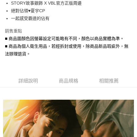
STORY故事銀飾 X VBL官方正版周邊
華南商業銀行
彰化商業銀行
合作金庫商業銀行
第一商業銀行
超商取貨付款
絕對佔領♥夏宇CP
上海商業儲蓄銀行
台北富邦商業銀行
華南商業銀行
彰化商業銀行
國泰世華商業銀行
兆豐國際商業銀行
一起感受霸道的佔有
LINE Pay
上海商業儲蓄銀行
台北富邦商業銀行
臺灣中小企業銀行
台中商業銀行
國泰世華商業銀行
兆豐國際商業銀行
銷售重點
匯豐（台灣）商業銀行
華泰商業銀行
Apple Pay
臺灣中小企業銀行
台中商業銀行
聯邦商業銀行
遠東國際商業銀行
■ 商品圖顏色因螢幕設定可能略有不同，顏色以商品實體為準。
匯豐（台灣）商業銀行
華泰商業銀行
街口支付
元大商業銀行
永豐商業銀行
■ 商品為個人衛生用品，若經拆封或使用，除商品新品瑕疵外，無
聯邦商業銀行
遠東國際商業銀行
玉山商業銀行
星展（台灣）商業銀行
元大商業銀行
永豐商業銀行
法辦理退貨。
悠遊付
台新國際商業銀行
中國信託商業銀行
玉山商業銀行
星展（台灣）商業銀行
台灣樂天信用卡公司
台新國際商業銀行
中國信託商業銀行
Google Pay
台灣樂天信用卡公司
AFTEE先享後付
詳細說明
商品規格
相關推薦
相關說明
【關於「AFTEE先享後付」】
ATM付款
AFTEE先享後付是「在收到商品之後才付款」的支付方式。 讓您購物簡單
便利好安心！
貨到付款
１．簡單：不需註冊會員、不需綁卡、不需儲值。
２．便利：只要手機號碼，簡訊認證，即可結帳。
３．安心：先確認商品／服務後，再付款。
運送方式
【「AFTEE先享後付」結帳流程】
全家取貨付款
１．於結帳方式選擇「AFTEE先享後付」後，將跳轉至「AFTEE先享後付」