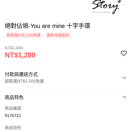
絕對佔領-You are mine 十字手環
超取滿NT$1,500免運
國家/地區配送
NT$1,680
NT$1,280
付款與運送方式
超取滿NT$1,500免運
付款方式
商品特色
信用卡一次付款
商品編號
信用卡分期付款
9176721
3 期 0 利率 每期
NT$426
21家銀行
商品特色
6 期 0 利率 每期
NT$213
21家銀行
合作金庫商業銀行
第一商業銀行