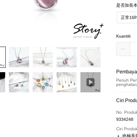
是否加長本
正常16
Kuantiti
Pembaya
Penuh Pen
penghatar
Kaedah 
Ciri Prod
Kad Kredi
No. Produ
9334248
Ansuran K
Ciri Produ
3 ansu
終極系列