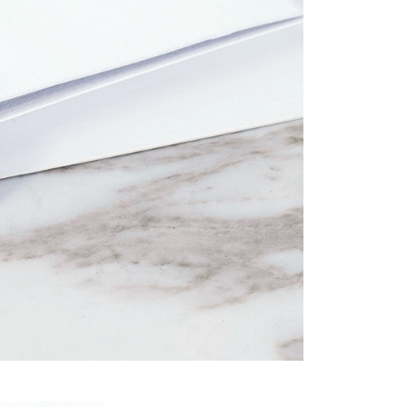
atau lebih
yang diperakui untuk pengguna kali pertama boleh sehingga
 Amaun diperakui sebenar yang diluluskan akan
市自取
n keputusan pensijilan dan semakan oleh AFTEE.
erbelanjaan minimum mestilah lebih besar daripada NT$20.
ran percuma
sa ini hanya tersedia untuk ahli Taiwan.
arat Perkhidmatan
tan AFTEE Beli Sekarang Bayar Kemudian disediakan oleh
sanan
, Inc. dan AFTEE akan membuat bil kepada pengguna. AFTEE
gunakan data peribadi yang dikumpul (termasuk nama
配送
Kadar Penghantaran
o. telefon, nama penerima, no. telefon, alamat penerima)
gunaan perkhidmatan. Sila rujuk kepada "Penyata
an Data Peribadi, Pemprosesan, Penggunaan"
ee.tw/privacypolicy/
) untuk maklumat lanjut.
g diperakui untuk pengguna kali pertama yang lulus
boleh sehingga NT$10,000. Jika pengguna tidak membuat
n dalam tempoh tersebut, yuran pembayaran lewat sebanyak
un akan dikenakan. Pengguna bawah umur dikehendaki
an kebenaran daripada ibu bapa atau penjaga yang sah
ggunakan AFTEE.
gi NP Taiwan Inc. di
cs_tw@netprotections.co.jp
jika anda
 sebarang kebimbangan mengenai pemprosesan dan
 pada data peribadi. Jika anda tidak bersetuju dengan data