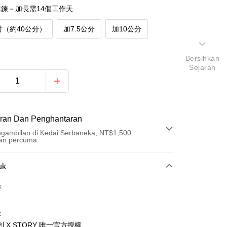
鍊－加長需14個工作天
吋（約40公分）
加7.5公分
加10公分
Bersihkan
Sejarah
ran Dan Penghantaran
gambilan di Kedai Serbaneka, NT$1,500
an percuma
Pembayaran
uk
t (Bayaran Penuh)
k
ad Kredit
k
ran pada kadar faedah 0,
NT$893
setiap ansuran
 X STORY 唯一官方授權