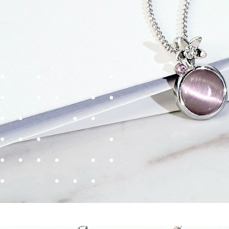
NT$1,500 
1. Jumlah 
NT$10,000.
付款後門
berdasarka
2. Amaun p
Penghanta
3. Pada ma
貨到付款
Ketiga, Sy
Perkhidma
NT$90/pe
NP Taiwan
akan meng
國家/地區
pembeli, n
untuk peng
Pengumpul
(https://aft
Jumlah yan
kelulusan 
pembayara
20% setah
mendapatk
untuk men
Sila hubun
mempunyai
penggunaan