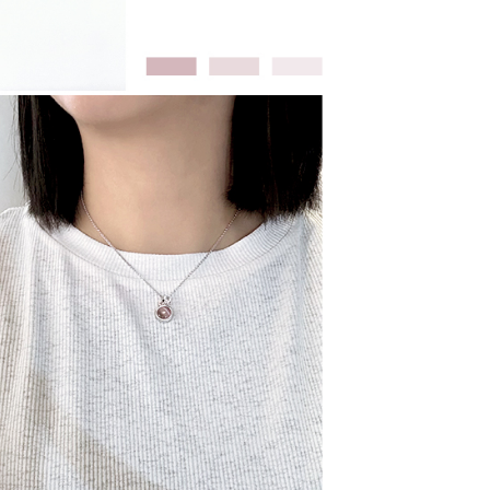
ang disenaraikan seperti di atas akan dikumpul dan
oleh AFTEE, sila jangan gunakan perkhidmatan ini.