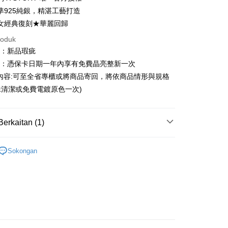
21 Bank
ran pada kadar faedah 0,
NT$446
setiap
an Cooperative Bank
Bank Komersial Pertama
準925純銀，精湛工藝打造
Nan Commercial
Chang Hwa Commercial
n
21 Bank
女經典復刻★華麗回歸
k
Bank
Cooperative Bank
Bank Komersial Pertama
an di Kedai Serbaneka
roduk
Shanghai
Bank Komersial Taipei
n Commercial Bank
Chang Hwa Commercial Bank
ercial & Savings
Fubon
圍：新品瑕疵
anghai Commercial &
Bank Komersial Taipei Fubon
k
益：憑保卡日期一年內享有免費晶亮整新一次
s Bank
 Cathay United
Mega International
內容:可至全省專櫃或將商品寄回，將依商品情形與規格
thay United
Mega International Commercial
Commercial Bank
Bank
清潔或免費電鍍原色一次)
an Business Bank
Taichung Commercial
Business Bank
Taichung Commercial Bank
Bank
nk (Taiwan) Limited
Hwatai Bank
t
 Bank (Taiwan)
Hwatai Bank
ank of Taiwan
Far Eastern International Bank
Berkaitan (1)
ted
 Commercial Bank
Bank SinoPac
y
n Bank of Taiwan
Far Eastern International
omersial E.SUN
DBS Bank
｜電影電視劇週邊
終極歷年商品
Bank
Sokongan
tarabangsa Taishin
Bank CTBC
ta Commercial Bank
Bank SinoPac
t Kad Kredit Rakuten
 Komersial E.SUN
DBS Bank
Mengenai Perkhidmatan AFTEE Beli Sekarang Bayar
 Antarabangsa
Bank CTBC
an ATM
hin
 memilih AFTEE sebagai kaedah pembayaran, mesej
asa Penghantaran
kat Kad Kredit
n AFTEE akan muncul.
oleh meneruskan pembayaran selepas pengesahan SMS.
ten Taiwan
ayaran diperlukan apabila pesanan disahkan. Produk akan
e alamat yang ditetapkan.