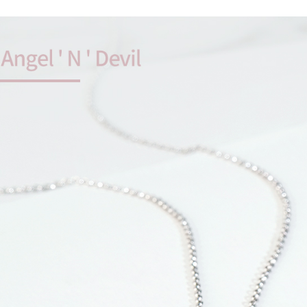
Pilihan 
4. Setela
manakala a
全家取貨
AFTEE.
NT$60/pes
5. Tiada b
pembayara
NT$1,500 
dalam tal
aplikasi A
付款後全
NT$60/pes
Sila ambil
bagaimanap
NT$1,500 
dan mendaf
pembayara
7-11取貨
NT$60/pes
Tempoh pe
ditambah d
NT$1,500 
Anda bole
menerima 
付款後7-1
boleh men
NT$60/pes
produk pr
NT$1,500 
lebih lama
pembayara
pesanan.
宅配
NT$60/pes
Kedua, Se