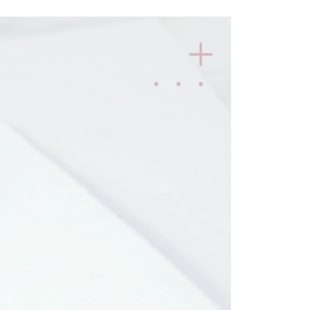
Penghantaran
h pesanan disahkan, anda akan menerima SMS pembayaran
hli aplikasi akan menerima pemberitahuan tolak aplikasi
付款
anan | Penghantaran percuma untuk pesanan
ayaran diperlukan apabila anda menerima produk. Sila buat
n di empat kedai serbaneka utama, ATM atau perbankan
atau lebih
ian dengan SMS pembayaran atau pemberitahuan tolak
FTEE.
家取貨
anan | Penghantaran percuma untuk pesanan
 perhatian bahawa tempoh pembayaran adalah 14 hari. Walau
un, bagi mereka yang telah memuat turun Aplikasi AFTEE
atau lebih
tar sebagai ahli AFTEE boleh menikmati tempoh
n sehingga 45 hari.
付款
anan | Penghantaran percuma untuk pesanan
mbayaran dikira dari masa kedai meminta pembayaran anda,
engan bilangan hari yang boleh dilanjutkan oleh AFTEE.
atau lebih
h melanjutkan tempoh pembayaran anda sebelum anda
pesanan. Walau bagaimanapun, tiada jaminan bahawa anda
1取貨
erima pesanan anda semasa tempoh pembayaran (cth.:
anan | Penghantaran percuma untuk pesanan
apesanan atau produk yang mungkin mengambil masa yang
atau lebih
 untuk dihantar). Oleh itu, anda dikehendaki membuat
n kepada AFTEE dalam tempoh sama ada anda menerima
anan | Penghantaran percuma untuk pesanan
katan Pembayaran