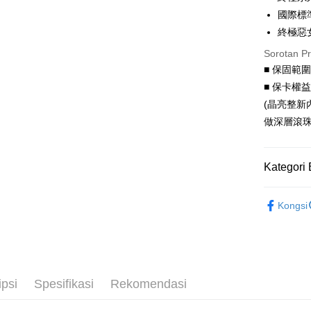
6 ansu
Taiw
國際標
Hua 
ansura
終極惡
Ban
Taiwan 
Pengambil
Sorotan P
The 
Hua Na
Comm
■ 保固範
LINE Pay
The Sh
Ban
■ 保卡權
Saving
Bank
Apple Pay
(晶亮整新
Bank Ca
做深層滾珠
Taiw
JKOPAY
Taiwan 
HSBC Ba
Easy Walle
HSBC
Union B
Kategori 
Limi
Yuanta
Google Pa
Unio
Bank K
影視文創
AFTEE
Kongsi
Bank An
Yuan
Deskripsi
Syarika
Bank
Pertama, 
Taiwan
Bank
Pemindah
Kemudian
Tais
1. Dengan
Tunai sem
Syari
pengesaha
ipsi
Spesifikasi
Rekomendasi
2. Anda b
Raku
3. Tiada b
dihantar k