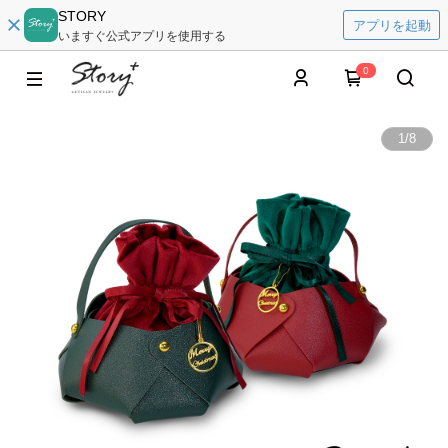
STORY
アプリを起動
いますぐ公式アプリを使用する
0
1
/
8