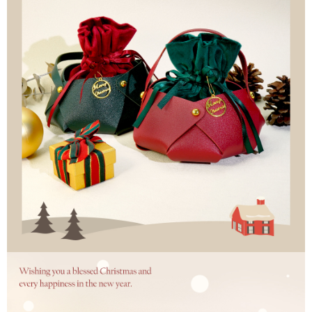
玉山商業銀行
星展(台湾)商業銀行
元大商業銀行
永豐商業銀行
Easy Wallet
台新國際商業銀行
中国信託商業銀行
玉山商業銀行
星展(台湾)商業銀行
台湾楽天クレジットカード会社
台新國際商業銀行
中国信託商業銀行
Google Pay
台湾楽天クレジットカード会社
AFTEE代金後払い
説明
一、 AFTEE代金後払いについて
ATM払い
1.お支払い方法でAFTEE代金後払いを選択すると、携帯電話認証ウィンド
ウが表示されます。
代金引換
2.SMSで認証してお支払い手続を進めてください。
3.注文するときのお支払いは不要です。商品はご指定の住所に配送されま
す。
配送方法
4.ご注文が完了すると、携帯に支払い通知のSMSが届きます。アプリ会員
の場合は、AFTEE アプリプッシュ通知が届きます。
全家取貨付款
5.商品受け取り時のお支払いは不要です。商品を確かめてから、SMSまた
配送毎にNT$60、NT$1,500以上で送料無料
はアプリの通知に従って、4大コンビニ、またはATM/オンラインバンキン
グでお支払いください。
付款後全家取貨
代金納付期限は最短で 14 日以内ですので、ご注意ください。AFTEE アプ
配送毎にNT$60、NT$1,500以上で送料無料
リをダウンロードして AFTEE 会員になるとお支払い期限を最長 45 日以内
まで延長できます。
7-11取貨付款
配送毎にNT$60、NT$1,500以上で送料無料
お支払期限は、ショップが請求した期日と、AFTEEで延長できる日数をも
とに計算されます。AFTEEで注文すると、商品を受け取るまで支払い期限