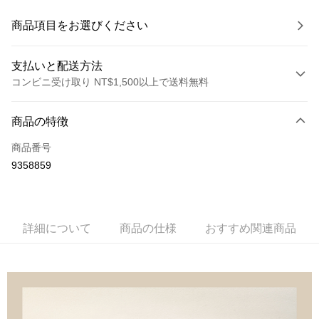
商品項目をお選びください
支払いと配送方法
コンビニ受け取り NT$1,500以上で送料無料
お支払い方法
商品の特徴
クレジットカード1回払い
商品番号
クレジットカード分割払い
9358859
3回払い、金利0、毎回
NT$66
21行の銀行
6回払い、金利0、毎回
NT$33
21行の銀行
合作金庫商業銀行
第一商業銀行
華南商業銀行
彰化商業銀行
合作金庫商業銀行
第一商業銀行
コンビニ店頭代金引換
詳細について
商品の仕様
おすすめ関連商品
上海商業儲蓄銀行
台北富邦商業銀行
華南商業銀行
彰化商業銀行
国泰世華商業銀行
兆豐國際商業銀行
LINE Pay
上海商業儲蓄銀行
台北富邦商業銀行
台湾中小企業銀行
台中商業銀行
国泰世華商業銀行
兆豐國際商業銀行
HSBC(台湾)商業銀行
華泰商業銀行
Apple Pay
台湾中小企業銀行
台中商業銀行
聯邦商業銀行
遠東国際商業銀行
HSBC(台湾)商業銀行
華泰商業銀行
JKOPAY
元大商業銀行
永豐商業銀行
聯邦商業銀行
遠東国際商業銀行