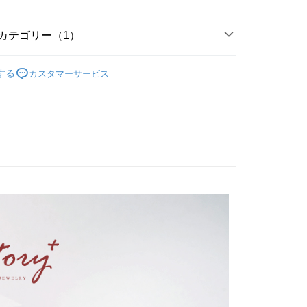
(台湾)商業銀行
華泰商業銀行
小企業銀行
台中商業銀行
業銀行
遠東国際商業銀行
(台湾)商業銀行
華泰商業銀行
業銀行
永豐商業銀行
カテゴリー（1）
業銀行
遠東国際商業銀行
業銀行
星展(台湾)商業銀行
業銀行
永豐商業銀行
t
gs
妳 的戒指
際商業銀行
中国信託商業銀行
業銀行
星展(台湾)商業銀行
する
カスタマーサービス
天クレジットカード会社
際商業銀行
中国信託商業銀行
y
天クレジットカード会社
代金後払い
TEE代金後払いについて
い方法でAFTEE代金後払いを選択すると、携帯電話認証ウィン
示されます。
で認証してお支払い手続を進めてください。
るときのお支払いは不要です。商品はご指定の住所に配送されま
が完了すると、携帯に支払い通知のSMSが届きます。アプリ会
、AFTEE アプリプッシュ通知が届きます。
け取り時のお支払いは不要です。商品を確かめてから、SMSま
付款
の通知に従って、4大コンビニ、またはATM/オンラインバンキ
$60、NT$1,500以上で送料無料
支払いください。
家取貨
限は最短で 14 日以内ですので、ご注意ください。AFTEE ア
ンロードして AFTEE 会員になるとお支払い期限を最長 45 日
$60、NT$1,500以上で送料無料