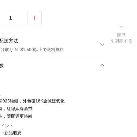
履歴
配送方法
を削除する
け取り NT$1,500以上で送料無料
方法
徴
カード1回払い
トカード分割払い
徴
い、金利0、毎回
NT$999
21行の銀行
準925純銀，外包覆18K金減緩氧化
い、金利0、毎回
NT$499
21行の銀行
庫商業銀行
第一商業銀行
持，紅線姻緣套戒
業銀行
彰化商業銀行
庫商業銀行
第一商業銀行
造，讓開運更時尚
店頭代金引換
業儲蓄銀行
台北富邦商業銀行
業銀行
彰化商業銀行
ポイント
華商業銀行
兆豐國際商業銀行
業儲蓄銀行
台北富邦商業銀行
圍：新品瑕疵
小企業銀行
台中商業銀行
華商業銀行
兆豐國際商業銀行