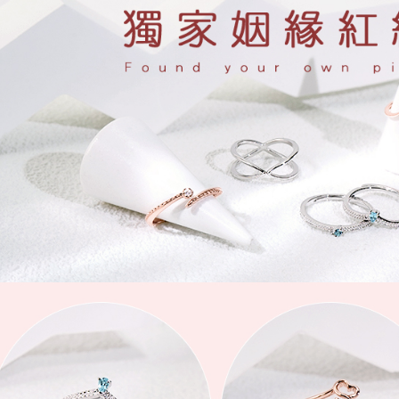
以内まで
7-11取貨
お支払期限
配送毎にNT
もとに計算
期限を延
（例：予
付款後7-1
の有無に関
配送毎にNT
二、支払
宅配
1.初回 
き、限度
配送毎にNT
2.決済金額
3.現在、
付款後門
送料無料
三、利用規
プロテクシ
貨到付款
します。
文者の氏
配送毎にNT
これに限ら
されます。
國家/地區
AFTEE
明』をご
AFTEE
なります。