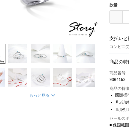
数量
支払いと
コンビニ受
お支払い
商品の特
クレジット
商品番号
9364153
クレジッ
商品の特
3回払
國際標
もっと見る
6回払
合作金
月老加
華南商
合作金
量身打
コンビニ
上海商
華南商
セールス
国泰世
LINE Pay
上海商
■ 保固範
台湾中
国泰世