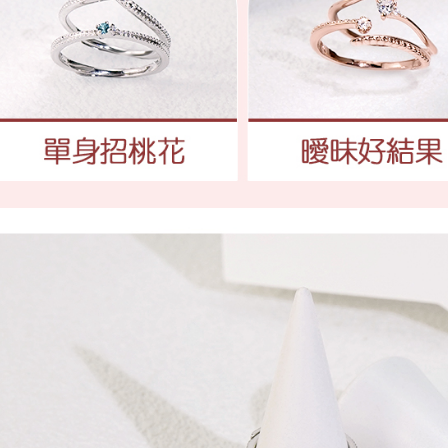
延滞納金
後見人の同
個人情報
を行使し
cs_tw@netp
を、必要な
AFTEE
意いただ