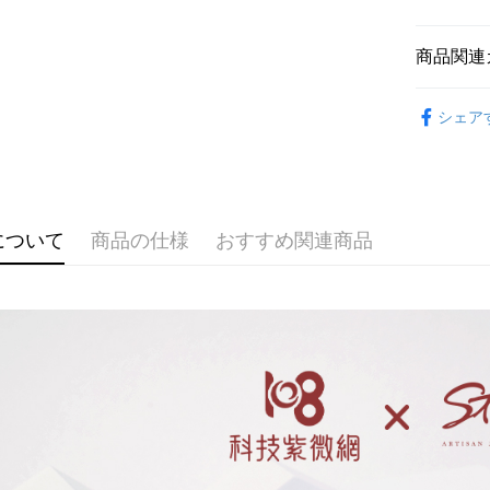
HSBC
Apple Pay
台湾中
聯邦商
HSBC
JKOPAY
元大商
商品関連
聯邦商
玉山商
元大商
Easy Walle
戒指｜Rin
台新國
玉山商
シェア
台湾楽
台新國
Google Pa
台湾楽
AFTEE
説明
一、 AF
ATM払い
について
商品の仕様
おすすめ関連商品
1.お支払
ドウが表
代金引換
2.SMS
3.注文す
す。
4.ご注文
配送方法
員の場合は
5.商品受
全家取貨
たはアプリ
配送毎にNT
ングでお
付款後全
代金納付期
プリをダウ
配送毎にNT