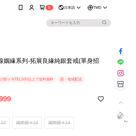
0
日本語
TWD
線姻緣系列-拓展良緣純銀套戒(單身招
取り NT$1,500以上で送料無料
国・地域配送
999
12
國際圍＃13
國際圍＃14