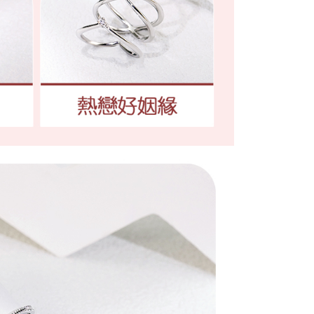
が加算されます。未成年の利用者は、事前に法定代理人または
意を得ればAFTEEをご利用いただけます。
の処理、利用について疑問がある、または関連する法律の権利
たい場合は、ネットプロテクションズ
rotections.co.jp
にご連絡ください。上記に示した個人情報
購入注文書とあわせてAFTEEにご提供いただく、または
にあなたの個人情報の収集、処理、利用を許可することににご同
けない場合は、当サービスを選択しないでください。