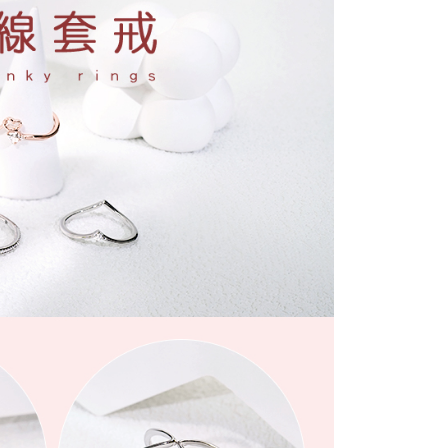
延長できます。
付款
は、ショップが請求した期日と、AFTEEで延長できる日数を
$60、NT$1,500以上で送料無料
されます。AFTEEで注文すると、商品を受け取るまで支払い
長できますが、商品を期限内に受け取れない場合があります
約商品や商品到着日が比較的遅い商品）。そのため、商品到着
1取貨
わらず、AFTEEで指定された期限内にお支払いください。
$60、NT$1,500以上で送料無料
い限度額
AFTEEを ご利用の際に、認証結果及び当社の審査の結果に基づ
額が設定されます。
$60、NT$1,500以上で送料無料
は最低NT$20です。
台湾の会員のみご利用いただけます。
市自取
約「AFTEE代金後払い」（以下当サービスという）はネット
ョンズ（以下 AFTEE という）が提供し、AFTEEが代金を徴収
当サービスご利用の際に提供しなければならない個人情報（注
名、電話番号、受取人の氏名、電話番号、受取人住所を含むが
$90
ない）は、AFTEEに渡され当サービスで必要な範囲内で利用
AFTEEの個人情報の収集、処理、利用について、詳細は
配送
送料を確認
公式ホームページの『個人情報の収集、処理及び利用に関する声
参照ください（
https://aftee.tw/privacypolicy/
）。
の初回ご利用の際に、審査を通過すれば、最高額がNT$10,000に
支払い期限を過ぎた場合、その金額に基づいて年利20%の遅