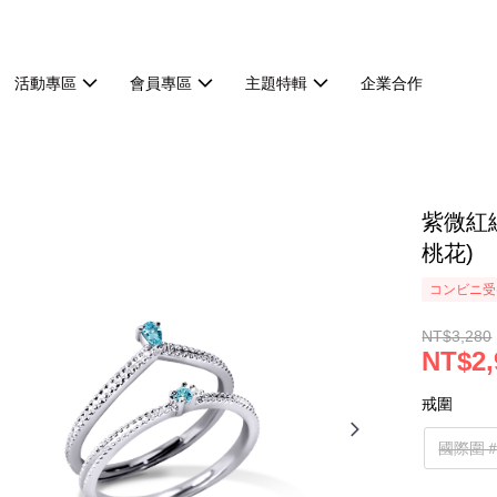
活動專區
會員專區
主題特輯
企業合作
紫微紅
桃花)
コンビニ受け
NT$3,280
NT$2,
戒圍
國際圍＃