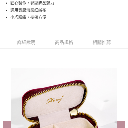
匠心製作，彰顯飾品魅力
華南商業銀行
彰化商業銀行
合作金庫商業銀行
第一商業銀行
超商取貨付款
選用質感海棠紅絨布
上海商業儲蓄銀行
台北富邦商業銀行
華南商業銀行
彰化商業銀行
國泰世華商業銀行
兆豐國際商業銀行
小巧精緻，攜帶方便
LINE Pay
上海商業儲蓄銀行
台北富邦商業銀行
臺灣中小企業銀行
台中商業銀行
國泰世華商業銀行
兆豐國際商業銀行
匯豐（台灣）商業銀行
華泰商業銀行
Apple Pay
臺灣中小企業銀行
台中商業銀行
聯邦商業銀行
遠東國際商業銀行
匯豐（台灣）商業銀行
華泰商業銀行
街口支付
元大商業銀行
永豐商業銀行
詳細說明
商品規格
相關推薦
聯邦商業銀行
遠東國際商業銀行
玉山商業銀行
星展（台灣）商業銀行
元大商業銀行
永豐商業銀行
悠遊付
台新國際商業銀行
中國信託商業銀行
玉山商業銀行
星展（台灣）商業銀行
台灣樂天信用卡公司
台新國際商業銀行
中國信託商業銀行
Google Pay
台灣樂天信用卡公司
AFTEE先享後付
相關說明
【關於「AFTEE先享後付」】
ATM付款
AFTEE先享後付是「在收到商品之後才付款」的支付方式。 讓您購物簡單
便利好安心！
貨到付款
１．簡單：不需註冊會員、不需綁卡、不需儲值。
２．便利：只要手機號碼，簡訊認證，即可結帳。
３．安心：先確認商品／服務後，再付款。
運送方式
【「AFTEE先享後付」結帳流程】
全家取貨付款
１．於結帳方式選擇「AFTEE先享後付」後，將跳轉至「AFTEE先享後付」