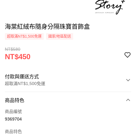
海棠紅絨布隨身分隔珠寶首飾盒
超取滿NT$1,500免運
國家/地區配送
NT$580
NT$450
付款與運送方式
超取滿NT$1,500免運
付款方式
商品特色
信用卡一次付款
商品編號
信用卡分期付款
9369704
3 期 0 利率 每期
NT$150
21家銀行
商品特色
6 期 0 利率 每期
NT$75
21家銀行
合作金庫商業銀行
第一商業銀行