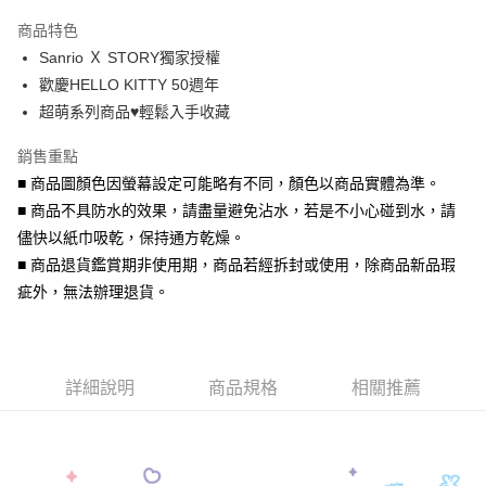
3 期 0 利率 每期
NT$140
21家銀行
商品特色
6 期 0 利率 每期
NT$70
21家銀行
合作金庫商業銀行
第一商業銀行
Sanrio Ｘ STORY獨家授權
華南商業銀行
彰化商業銀行
合作金庫商業銀行
第一商業銀行
超商取貨付款
歡慶HELLO KITTY 50週年
上海商業儲蓄銀行
台北富邦商業銀行
華南商業銀行
彰化商業銀行
國泰世華商業銀行
兆豐國際商業銀行
超萌系列商品♥輕鬆入手收藏
LINE Pay
上海商業儲蓄銀行
台北富邦商業銀行
臺灣中小企業銀行
台中商業銀行
國泰世華商業銀行
兆豐國際商業銀行
銷售重點
匯豐（台灣）商業銀行
華泰商業銀行
Apple Pay
臺灣中小企業銀行
台中商業銀行
聯邦商業銀行
遠東國際商業銀行
■ 商品圖顏色因螢幕設定可能略有不同，顏色以商品實體為準。
匯豐（台灣）商業銀行
華泰商業銀行
街口支付
元大商業銀行
永豐商業銀行
■ 商品不具防水的效果，請盡量避免沾水，若是不小心碰到水，請
聯邦商業銀行
遠東國際商業銀行
玉山商業銀行
星展（台灣）商業銀行
元大商業銀行
永豐商業銀行
儘快以紙巾吸乾，保持通方乾燥。
悠遊付
台新國際商業銀行
中國信託商業銀行
玉山商業銀行
星展（台灣）商業銀行
■ 商品退貨鑑賞期非使用期，商品若經拆封或使用，除商品新品瑕
台灣樂天信用卡公司
台新國際商業銀行
中國信託商業銀行
Google Pay
疵外，無法辦理退貨。
台灣樂天信用卡公司
AFTEE先享後付
相關說明
【關於「AFTEE先享後付」】
ATM付款
詳細說明
商品規格
相關推薦
AFTEE先享後付是「在收到商品之後才付款」的支付方式。 讓您購物簡單
便利好安心！
貨到付款
１．簡單：不需註冊會員、不需綁卡、不需儲值。
２．便利：只要手機號碼，簡訊認證，即可結帳。
３．安心：先確認商品／服務後，再付款。
運送方式