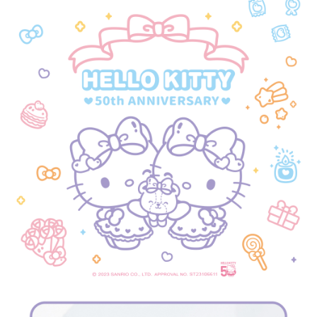
【「AFTEE先享後付」結帳流程】
全家取貨付款
１．於結帳方式選擇「AFTEE先享後付」後，將跳轉至「AFTEE先享後付」
每筆NT$60，滿NT$1,500(含以上)免運費
結帳頁面，進行簡訊認證並確認金額後，即可完成結帳。
２．訂單成立數日內，您將收到繳費通知簡訊。
付款後全家取貨
３．收到繳費通知簡訊後14天內，點擊此簡訊中的連結，可透過四大超商／
ATM／網路銀行／等多元方式進行付款，方視為交易完成。
每筆NT$60，滿NT$1,500(含以上)免運費
※ 請注意：結帳手續完成當下不需立刻繳費，但若您需要取消訂單，請聯絡
購買商品的店家。未經商家同意取消之訂單仍視為有效，需透過AFTEE先享
7-11取貨付款
後付繳納相關費用。
每筆NT$60，滿NT$1,500(含以上)免運費
※ 交易是否成功請以「AFTEE先享後付 」之結帳頁面顯示為準，若有關於
是否繳費成功／繳費後需取消欲退款等相關疑問，請聯繫「AFTEE先享後付
客戶支援中心」
https://netprotections.freshdesk.com/support/home
付款後7-11取貨
每筆NT$60，滿NT$1,500(含以上)免運費
【注意事項】
１．透過由恩沛科技股份有限公司提供之「AFTEE先享後付」服務完成之交
宅配
易，需依本服務之必要範圍內提供個人資料，並將交易相關給付款項請求債
權轉讓予恩沛科技股份有限公司。
每筆NT$60，滿NT$1,500(含以上)免運費
２．關於個人資料處理事宜，請瀏覽以下網址：
https://aftee.tw/terms/#terms3
付款後門市自取
３．未成年的使用者請事先徵得法定代理人或監護人之同意方可使用
免運費
「AFTEE先享後付」，若未經同意申辦者引起之損失，本公司不負相關責
任。
貨到付款
４．使用「AFTEE先享後付」時，將依據個別帳號之用戶狀況，依本公司即
時審查核予不同之上限額度；若仍有額度不足之情形，本公司將視審查結果
每筆NT$90