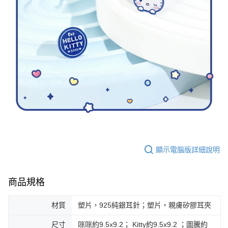
顯示電腦版詳細說明
商品規格
材質
塑片，925純銀耳針；塑片，親膚矽膠耳夾
尺寸
咪咪約9.5x9.2； Kitty約9.5x9.2 ；圖騰約