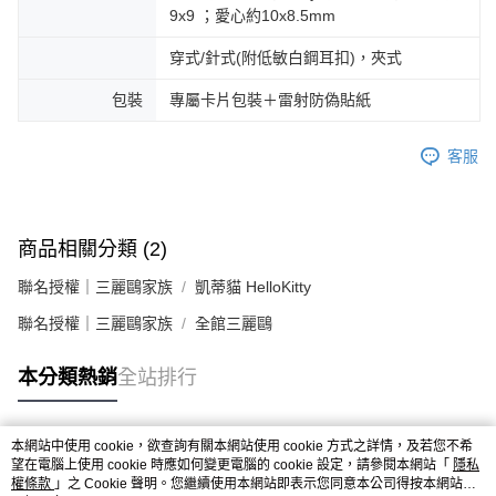
9x9 ；愛心約10x8.5mm
穿式/針式(附低敏白鋼耳扣)，夾式
包裝
專屬卡片包裝＋雷射防偽貼紙
客服
商品相關分類 (2)
聯名授權｜三麗鷗家族
凱蒂貓 HelloKitty
聯名授權｜三麗鷗家族
全館三麗鷗
本分類熱銷
全站排行
本網站中使用 cookie，欲查詢有關本網站使用 cookie 方式之詳情，及若您不希
熱門標籤
望在電腦上使用 cookie 時應如何變更電腦的 cookie 設定，請參閱本網站「
隱私
權條款
」之 Cookie 聲明。您繼續使用本網站即表示您同意本公司得按本網站使