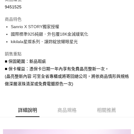
信用卡分期付款
9451525
3 期 0 利率 每期
NT$1,193
21家銀行
商品特色
6 期 0 利率 每期
NT$596
21家銀行
合作金庫商業銀行
第一商業銀行
Sanrio X STORY獨家授權
華南商業銀行
彰化商業銀行
合作金庫商業銀行
第一商業銀行
LINE Pay
國際標準925純銀．外包覆18K金減緩氧化
上海商業儲蓄銀行
台北富邦商業銀行
華南商業銀行
彰化商業銀行
國泰世華商業銀行
兆豐國際商業銀行
kikilala星燦系列．讓妳綻放耀眼星光
Apple Pay
上海商業儲蓄銀行
台北富邦商業銀行
臺灣中小企業銀行
台中商業銀行
國泰世華商業銀行
兆豐國際商業銀行
銷售重點
匯豐（台灣）商業銀行
華泰商業銀行
街口支付
臺灣中小企業銀行
台中商業銀行
聯邦商業銀行
遠東國際商業銀行
■ 保固範圍：新品瑕疵
匯豐（台灣）商業銀行
華泰商業銀行
悠遊付
元大商業銀行
永豐商業銀行
■ 保卡權益：憑保卡日期一年內享有免費晶亮整新一次。
聯邦商業銀行
遠東國際商業銀行
玉山商業銀行
星展（台灣）商業銀行
元大商業銀行
永豐商業銀行
(晶亮整新內容:可至全省專櫃或將寄回總公司，將依商品情形與規格
Google Pay
台新國際商業銀行
中國信託商業銀行
玉山商業銀行
星展（台灣）商業銀行
做深層滾珠清潔或免費電鍍原色一次)
台灣樂天信用卡公司
台新國際商業銀行
中國信託商業銀行
AFTEE先享後付
台灣樂天信用卡公司
相關說明
【關於「AFTEE先享後付」】
ATM付款
AFTEE先享後付是「在收到商品之後才付款」的支付方式。 讓您購物簡單
詳細說明
商品規格
相關推薦
便利好安心！
１．簡單：不需註冊會員、不需綁卡、不需儲值。
運送方式
２．便利：只要手機號碼，簡訊認證，即可結帳。
３．安心：先確認商品／服務後，再付款。
付款後全家取貨