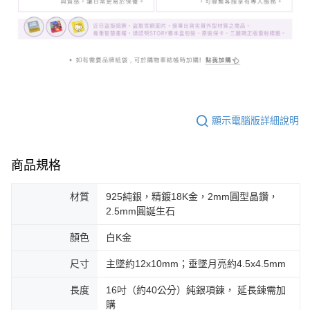
顯示電腦版詳細說明
商品規格
材質
925純銀，精鍍18K金，2mm圓型晶鑽，
2.5mm圓誕生石
顏色
白K金
尺寸
主墜約12x10mm；垂墜月亮約4.5x4.5mm
長度
16吋（約40公分）純銀項鍊， 延長鍊需加
購