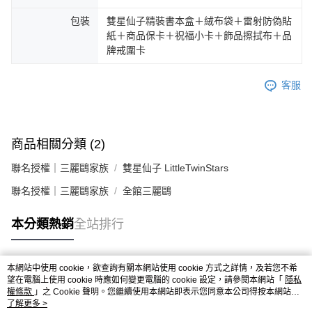
包裝
雙星仙子精裝書本盒＋絨布袋＋雷射防偽貼
紙＋商品保卡＋祝福小卡＋飾品擦拭布＋品
牌戒圍卡
客服
商品相關分類 (2)
聯名授權｜三麗鷗家族
雙星仙子 LittleTwinStars
聯名授權｜三麗鷗家族
全館三麗鷗
本分類熱銷
全站排行
本網站中使用 cookie，欲查詢有關本網站使用 cookie 方式之詳情，及若您不希
熱門標籤
望在電腦上使用 cookie 時應如何變更電腦的 cookie 設定，請參閱本網站「
隱私
權條款
」之 Cookie 聲明。您繼續使用本網站即表示您同意本公司得按本網站使
用條款之 Cookie 聲明使用 cookie。
了解更多 >