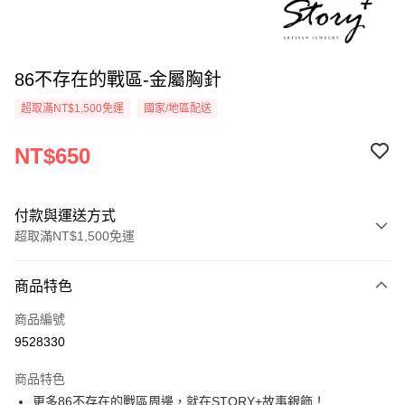
86不存在的戰區-金屬胸針
超取滿NT$1,500免運
國家/地區配送
NT$650
付款與運送方式
超取滿NT$1,500免運
付款方式
商品特色
信用卡一次付款
商品編號
信用卡分期付款
9528330
3 期 0 利率 每期
NT$216
21家銀行
商品特色
6 期 0 利率 每期
NT$108
21家銀行
合作金庫商業銀行
第一商業銀行
更多86不存在的戰區周邊，就在STORY+故事銀飾！