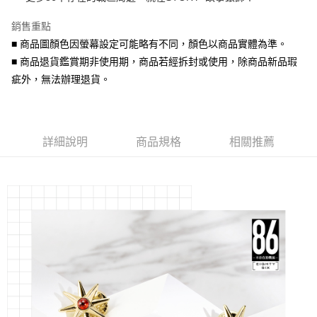
華南商業銀行
彰化商業銀行
合作金庫商業銀行
第一商業銀行
超商取貨付款
上海商業儲蓄銀行
台北富邦商業銀行
華南商業銀行
彰化商業銀行
銷售重點
國泰世華商業銀行
兆豐國際商業銀行
LINE Pay
上海商業儲蓄銀行
台北富邦商業銀行
■ 商品圖顏色因螢幕設定可能略有不同，顏色以商品實體為準。
臺灣中小企業銀行
台中商業銀行
國泰世華商業銀行
兆豐國際商業銀行
■ 商品退貨鑑賞期非使用期，商品若經拆封或使用，除商品新品瑕
匯豐（台灣）商業銀行
華泰商業銀行
Apple Pay
臺灣中小企業銀行
台中商業銀行
聯邦商業銀行
遠東國際商業銀行
疵外，無法辦理退貨。
匯豐（台灣）商業銀行
華泰商業銀行
街口支付
元大商業銀行
永豐商業銀行
聯邦商業銀行
遠東國際商業銀行
玉山商業銀行
星展（台灣）商業銀行
元大商業銀行
永豐商業銀行
悠遊付
台新國際商業銀行
中國信託商業銀行
玉山商業銀行
星展（台灣）商業銀行
台灣樂天信用卡公司
台新國際商業銀行
詳細說明
商品規格
中國信託商業銀行
相關推薦
Google Pay
台灣樂天信用卡公司
AFTEE先享後付
相關說明
【關於「AFTEE先享後付」】
ATM付款
AFTEE先享後付是「在收到商品之後才付款」的支付方式。 讓您購物簡單
便利好安心！
貨到付款
１．簡單：不需註冊會員、不需綁卡、不需儲值。
２．便利：只要手機號碼，簡訊認證，即可結帳。
３．安心：先確認商品／服務後，再付款。
運送方式
【「AFTEE先享後付」結帳流程】
全家取貨付款
１．於結帳方式選擇「AFTEE先享後付」後，將跳轉至「AFTEE先享後付」
每筆NT$60，滿NT$1,500(含以上)免運費
結帳頁面，進行簡訊認證並確認金額後，即可完成結帳。