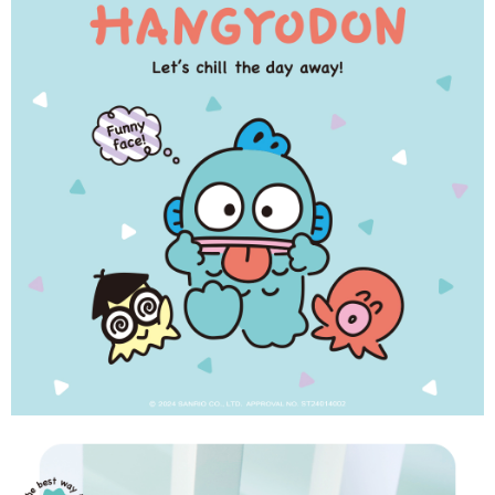
【「AFTEE先享後付」結帳流程】
全家取貨付款
１．於結帳方式選擇「AFTEE先享後付」後，將跳轉至「AFTEE先享後付」
每筆NT$60，滿NT$1,500(含以上)免運費
結帳頁面，進行簡訊認證並確認金額後，即可完成結帳。
２．訂單成立數日內，您將收到繳費通知簡訊。
付款後全家取貨
３．收到繳費通知簡訊後14天內，點擊此簡訊中的連結，可透過四大超商／
ATM／網路銀行／等多元方式進行付款，方視為交易完成。
每筆NT$60，滿NT$1,500(含以上)免運費
※ 請注意：結帳手續完成當下不需立刻繳費，但若您需要取消訂單，請聯絡
購買商品的店家。未經商家同意取消之訂單仍視為有效，需透過AFTEE先享
7-11取貨付款
後付繳納相關費用。
每筆NT$60，滿NT$1,500(含以上)免運費
※ 交易是否成功請以「AFTEE先享後付 」之結帳頁面顯示為準，若有關於
是否繳費成功／繳費後需取消欲退款等相關疑問，請聯繫「AFTEE先享後付
客戶支援中心」
https://netprotections.freshdesk.com/support/home
付款後7-11取貨
每筆NT$60，滿NT$1,500(含以上)免運費
【注意事項】
１．透過由恩沛科技股份有限公司提供之「AFTEE先享後付」服務完成之交
宅配
易，需依本服務之必要範圍內提供個人資料，並將交易相關給付款項請求債
權轉讓予恩沛科技股份有限公司。
每筆NT$60，滿NT$1,500(含以上)免運費
２．關於個人資料處理事宜，請瀏覽以下網址：
https://aftee.tw/terms/#terms3
付款後門市自取
３．未成年的使用者請事先徵得法定代理人或監護人之同意方可使用
免運費
「AFTEE先享後付」，若未經同意申辦者引起之損失，本公司不負相關責
任。
貨到付款
４．使用「AFTEE先享後付」時，將依據個別帳號之用戶狀況，依本公司即
時審查核予不同之上限額度；若仍有額度不足之情形，本公司將視審查結果
每筆NT$90