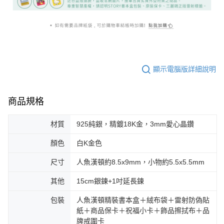
顯示電腦版詳細說明
商品規格
材質
925純銀，精鍍18K金，3mm愛心晶鑽
顏色
白K金色
尺寸
人魚漢頓約8.5x9mm，小物約5.5x5.5mm
其他
15cm銀鍊+1吋延長鍊
包裝
人魚漢頓精裝書本盒＋絨布袋＋雷射防偽貼
紙＋商品保卡＋祝福小卡＋飾品擦拭布＋品
牌戒圍卡