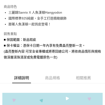
3 期 0 利率 每期
NT$1,293
21家銀行
商品特色
6 期 0 利率 每期
NT$646
21家銀行
合作金庫商業銀行
第一商業銀行
三麗鷗Sanrio X 人魚漢頓Hangyodon
華南商業銀行
彰化商業銀行
合作金庫商業銀行
第一商業銀行
超商取貨付款
國際標準925純銀，全手工打造精緻銀飾
上海商業儲蓄銀行
台北富邦商業銀行
華南商業銀行
彰化商業銀行
國泰世華商業銀行
兆豐國際商業銀行
跟著人魚漢頓一起俏皮登場！
LINE Pay
上海商業儲蓄銀行
台北富邦商業銀行
臺灣中小企業銀行
台中商業銀行
國泰世華商業銀行
兆豐國際商業銀行
銷售重點
匯豐（台灣）商業銀行
華泰商業銀行
Apple Pay
臺灣中小企業銀行
台中商業銀行
聯邦商業銀行
遠東國際商業銀行
■ 保固範圍：新品瑕疵
匯豐（台灣）商業銀行
華泰商業銀行
街口支付
元大商業銀行
永豐商業銀行
■ 保卡權益：憑保卡日期一年內享有免費晶亮整新一次。
聯邦商業銀行
遠東國際商業銀行
玉山商業銀行
星展（台灣）商業銀行
元大商業銀行
永豐商業銀行
(晶亮整新內容:可至全省專櫃或將寄回總公司，將依商品情形與規格
悠遊付
台新國際商業銀行
中國信託商業銀行
玉山商業銀行
星展（台灣）商業銀行
做深層滾珠清潔或免費電鍍原色一次)
台灣樂天信用卡公司
台新國際商業銀行
中國信託商業銀行
Google Pay
台灣樂天信用卡公司
AFTEE先享後付
相關說明
詳細說明
商品規格
相關推薦
【關於「AFTEE先享後付」】
ATM付款
AFTEE先享後付是「在收到商品之後才付款」的支付方式。 讓您購物簡單
便利好安心！
貨到付款
１．簡單：不需註冊會員、不需綁卡、不需儲值。
２．便利：只要手機號碼，簡訊認證，即可結帳。
３．安心：先確認商品／服務後，再付款。
運送方式