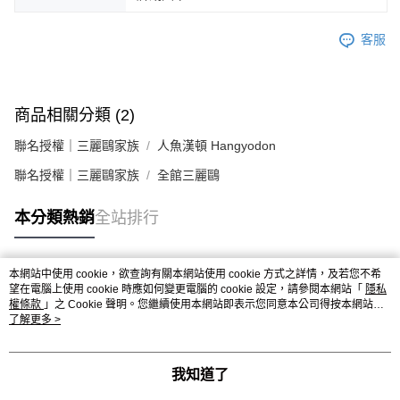
客服
商品相關分類 (2)
聯名授權｜三麗鷗家族
人魚漢頓 Hangyodon
聯名授權｜三麗鷗家族
全館三麗鷗
本分類熱銷
全站排行
本網站中使用 cookie，欲查詢有關本網站使用 cookie 方式之詳情，及若您不希
熱門標籤
望在電腦上使用 cookie 時應如何變更電腦的 cookie 設定，請參閱本網站「
隱私
權條款
」之 Cookie 聲明。您繼續使用本網站即表示您同意本公司得按本網站使
用條款之 Cookie 聲明使用 cookie。
了解更多 >
我知道了