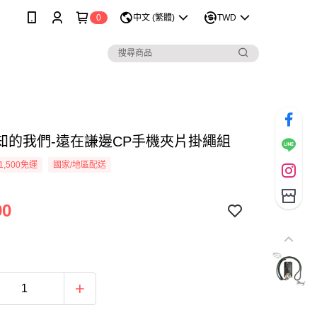
0
中文 (繁體)
TWD
知的我們-遠在謙邊CP手機夾片掛繩組
1,500免運
國家/地區配送
90