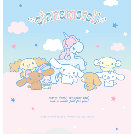
３．安心：先確認商品／服務後，再付款。
運送方式
【「AFTEE先享後付」結帳流程】
全家取貨付款
１．於結帳方式選擇「AFTEE先享後付」後，將跳轉至「AFTEE先享後付」
每筆NT$60，滿NT$1,500(含以上)免運費
結帳頁面，進行簡訊認證並確認金額後，即可完成結帳。
２．訂單成立數日內，您將收到繳費通知簡訊。
付款後全家取貨
３．收到繳費通知簡訊後14天內，點擊此簡訊中的連結，可透過四大超商／
ATM／網路銀行／等多元方式進行付款，方視為交易完成。
每筆NT$60，滿NT$1,500(含以上)免運費
※ 請注意：結帳手續完成當下不需立刻繳費，但若您需要取消訂單，請聯絡
購買商品的店家。未經商家同意取消之訂單仍視為有效，需透過AFTEE先享
7-11取貨付款
後付繳納相關費用。
每筆NT$60，滿NT$1,500(含以上)免運費
※ 交易是否成功請以「AFTEE先享後付 」之結帳頁面顯示為準，若有關於
是否繳費成功／繳費後需取消欲退款等相關疑問，請聯繫「AFTEE先享後付
客戶支援中心」
https://netprotections.freshdesk.com/support/home
付款後7-11取貨
每筆NT$60，滿NT$1,500(含以上)免運費
【注意事項】
１．透過由恩沛科技股份有限公司提供之「AFTEE先享後付」服務完成之交
宅配
易，需依本服務之必要範圍內提供個人資料，並將交易相關給付款項請求債
權轉讓予恩沛科技股份有限公司。
每筆NT$60，滿NT$1,500(含以上)免運費
２．關於個人資料處理事宜，請瀏覽以下網址：
https://aftee.tw/terms/#terms3
付款後門市自取
３．未成年的使用者請事先徵得法定代理人或監護人之同意方可使用
免運費
「AFTEE先享後付」，若未經同意申辦者引起之損失，本公司不負相關責
任。
貨到付款
４．使用「AFTEE先享後付」時，將依據個別帳號之用戶狀況，依本公司即