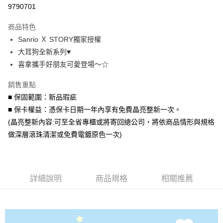
信用卡分期付款
9790701
3 期 0 利率 每期
NT$993
21家銀行
商品特色
6 期 0 利率 每期
NT$496
21家銀行
合作金庫商業銀行
第一商業銀行
Sanrio Ｘ STORY獨家授權
華南商業銀行
彰化商業銀行
合作金庫商業銀行
第一商業銀行
超商取貨付款
大耳狗全新系列♥
上海商業儲蓄銀行
台北富邦商業銀行
華南商業銀行
彰化商業銀行
國泰世華商業銀行
兆豐國際商業銀行
喜拿攜手好朋友可愛登場～☆
LINE Pay
上海商業儲蓄銀行
台北富邦商業銀行
臺灣中小企業銀行
台中商業銀行
國泰世華商業銀行
兆豐國際商業銀行
銷售重點
匯豐（台灣）商業銀行
華泰商業銀行
Apple Pay
臺灣中小企業銀行
台中商業銀行
聯邦商業銀行
遠東國際商業銀行
■ 保固範圍：新品瑕疵
匯豐（台灣）商業銀行
華泰商業銀行
街口支付
元大商業銀行
永豐商業銀行
■ 保卡權益：憑保卡日期一年內享有免費晶亮整新一次。
聯邦商業銀行
遠東國際商業銀行
玉山商業銀行
星展（台灣）商業銀行
元大商業銀行
永豐商業銀行
(晶亮整新內容:可至全省專櫃或將寄回總公司，將依商品情形與規格
悠遊付
台新國際商業銀行
中國信託商業銀行
玉山商業銀行
星展（台灣）商業銀行
做深層滾珠清潔或免費電鍍原色一次)
台灣樂天信用卡公司
台新國際商業銀行
中國信託商業銀行
Google Pay
台灣樂天信用卡公司
AFTEE先享後付
相關說明
詳細說明
商品規格
相關推薦
【關於「AFTEE先享後付」】
ATM付款
AFTEE先享後付是「在收到商品之後才付款」的支付方式。 讓您購物簡單
便利好安心！
貨到付款
１．簡單：不需註冊會員、不需綁卡、不需儲值。
２．便利：只要手機號碼，簡訊認證，即可結帳。