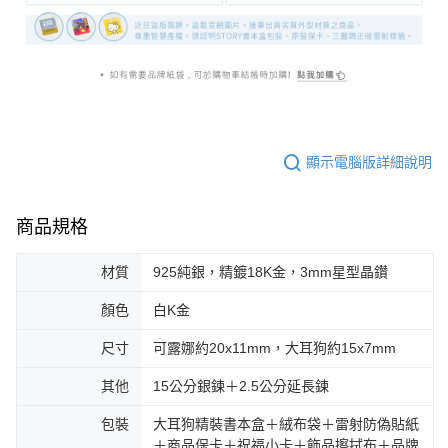
顯示電腦版詳細說明
商品規格
材質
925純銀，精鍍18K金，3mm星型晶鑽
顏色
白K金
尺寸
可露娜約20x11mm，大耳狗約15x7mm
其他
15公分銀鍊＋2.5公分延長鍊
包裝
大耳狗精裝書本盒＋絨布袋＋雷射防偽貼紙
＋商品保卡＋祝福小卡＋飾品擦拭布＋品牌