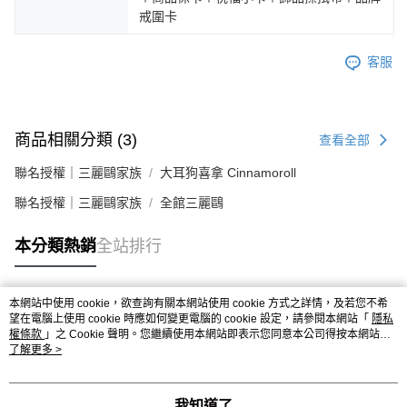
戒圍卡
客服
商品相關分類 (3)
查看全部
聯名授權｜三麗鷗家族
大耳狗喜拿 Cinnamoroll
聯名授權｜三麗鷗家族
全館三麗鷗
本分類熱銷
全站排行
本網站中使用 cookie，欲查詢有關本網站使用 cookie 方式之詳情，及若您不希
熱門標籤
望在電腦上使用 cookie 時應如何變更電腦的 cookie 設定，請參閱本網站「
隱私
權條款
」之 Cookie 聲明。您繼續使用本網站即表示您同意本公司得按本網站使
用條款之 Cookie 聲明使用 cookie。
了解更多 >
我知道了