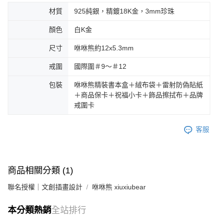
材質
925純銀，精鍍18K金，3mm珍珠
顏色
白K金
尺寸
咻咻熊約12x5.3mm
戒圍
國際圍＃9～＃12
包裝
咻咻熊精裝書本盒＋絨布袋＋雷射防偽貼紙
＋商品保卡＋祝福小卡＋飾品擦拭布＋品牌
戒圍卡
客服
商品相關分類 (1)
聯名授權｜文創插畫設計
咻咻熊 xiuxiubear
本分類熱銷
全站排行