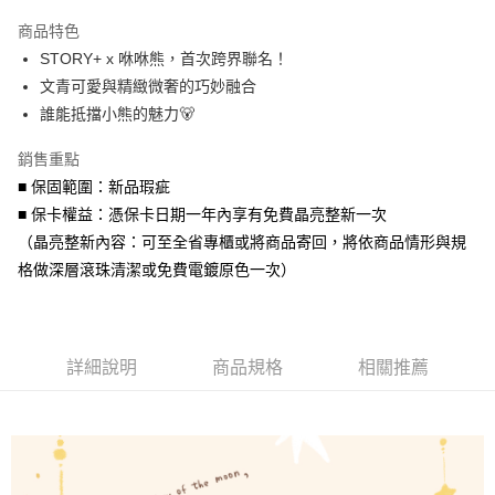
3 期 0 利率 每期
NT$626
21家銀行
商品特色
6 期 0 利率 每期
NT$313
21家銀行
合作金庫商業銀行
第一商業銀行
STORY+ x 咻咻熊，首次跨界聯名！
華南商業銀行
彰化商業銀行
合作金庫商業銀行
第一商業銀行
超商取貨付款
文青可愛與精緻微奢的巧妙融合
上海商業儲蓄銀行
台北富邦商業銀行
華南商業銀行
彰化商業銀行
國泰世華商業銀行
兆豐國際商業銀行
誰能抵擋小熊的魅力🐻
LINE Pay
上海商業儲蓄銀行
台北富邦商業銀行
臺灣中小企業銀行
台中商業銀行
國泰世華商業銀行
兆豐國際商業銀行
銷售重點
匯豐（台灣）商業銀行
華泰商業銀行
Apple Pay
臺灣中小企業銀行
台中商業銀行
聯邦商業銀行
遠東國際商業銀行
■ 保固範圍：新品瑕疵
匯豐（台灣）商業銀行
華泰商業銀行
街口支付
元大商業銀行
永豐商業銀行
■ 保卡權益：憑保卡日期一年內享有免費晶亮整新一次
聯邦商業銀行
遠東國際商業銀行
玉山商業銀行
星展（台灣）商業銀行
元大商業銀行
永豐商業銀行
（晶亮整新內容：可至全省專櫃或將商品寄回，將依商品情形與規
悠遊付
台新國際商業銀行
中國信託商業銀行
玉山商業銀行
星展（台灣）商業銀行
格做深層滾珠清潔或免費電鍍原色一次）
台灣樂天信用卡公司
台新國際商業銀行
中國信託商業銀行
Google Pay
台灣樂天信用卡公司
AFTEE先享後付
相關說明
詳細說明
商品規格
相關推薦
【關於「AFTEE先享後付」】
ATM付款
AFTEE先享後付是「在收到商品之後才付款」的支付方式。 讓您購物簡單
便利好安心！
貨到付款
１．簡單：不需註冊會員、不需綁卡、不需儲值。
２．便利：只要手機號碼，簡訊認證，即可結帳。
３．安心：先確認商品／服務後，再付款。
運送方式