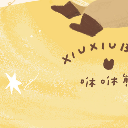
結果請求
每筆NT$9
５．嚴禁
形，恩沛
國家/地區
動。