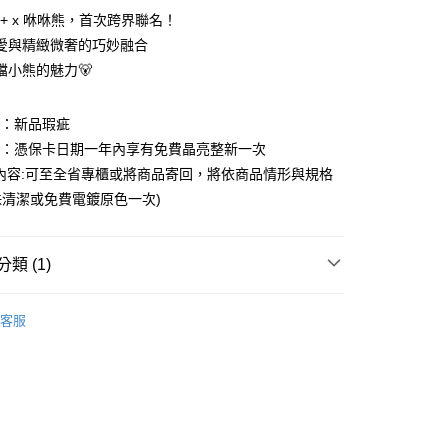
0 利率 每期
NT$626
21家銀行
Y+ x 咻咻熊，首次跨界聯名！
0 利率 每期
NT$313
21家銀行
庫商業銀行
第一商業銀行
愛與精緻微奢的巧妙融合
業銀行
彰化商業銀行
擋小熊的魅力🐻
庫商業銀行
第一商業銀行
付款
業儲蓄銀行
台北富邦商業銀行
業銀行
彰化商業銀行
華商業銀行
兆豐國際商業銀行
業儲蓄銀行
台北富邦商業銀行
圍：新品瑕疵
小企業銀行
台中商業銀行
華商業銀行
兆豐國際商業銀行
台灣）商業銀行
華泰商業銀行
益：憑保卡日期一年內享有免費晶亮整新一次
小企業銀行
台中商業銀行
業銀行
遠東國際商業銀行
內容:可至全省專櫃或將商品寄回，將依商品情形與規格
台灣）商業銀行
華泰商業銀行
業銀行
永豐商業銀行
業銀行
遠東國際商業銀行
清潔或免費電鍍原色一次)
業銀行
星展（台灣）商業銀行
業銀行
永豐商業銀行
際商業銀行
中國信託商業銀行
業銀行
星展（台灣）商業銀行
天信用卡公司
際商業銀行
中國信託商業銀行
y
類 (1)
天信用卡公司
享後付
｜文創插畫設計
咻咻熊 xiuxiubear
客服
FTEE先享後付」】
先享後付是「在收到商品之後才付款」的支付方式。 讓您購物簡單
心！
：不需註冊會員、不需綁卡、不需儲值。
：只要手機號碼，簡訊認證，即可結帳。
：先確認商品／服務後，再付款。