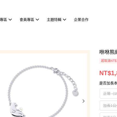
專區
會員專區
主題特輯
企業合作
咻咻熊
超取滿NT$
NT$1,
是否加長本
正常（1
加長1公