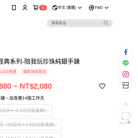
0
中文 (繁體)
TWD
經典系列-陪我玩珍珠純銀手鍊
1,500免運
國家/地區配送
880 ~ NT$2,080
鍊－加長需14個工作天
5公分＋２.5公分延長鍊）
分（16公分＋2.5公分延長鍊）