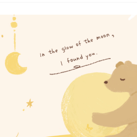
運送方式
【「AFT
１．於結帳
全家取貨
付」結帳
每筆NT$6
２．訂單
３．收到繳
／ATM／
付款後全
※ 請注意
每筆NT$6
絡購買商品
先享後付
7-11取貨
※ 交易是
是否繳費成
每筆NT$6
付客戶支
付款後7-1
【注意事
每筆NT$6
１．透過由
交易，需
宅配
求債權轉
２．關於
每筆NT$6
https://aft
３．未成
付款後門
「AFTE
免運費
任。
４．使用「
貨到付款
即時審查