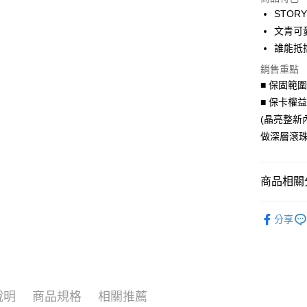
3 期 
STOR
6 期 
合作金
文青可
華南商
誰能抵
合作金
超商取貨
上海商
華南商
銷售重點
國泰世
LINE Pay
上海商
■ 保固範
臺灣中
國泰世
匯豐（
■ 保卡權
Apple Pay
臺灣中
聯邦商
(晶亮整新
匯豐（
街口支付
元大商
聯邦商
做深層滾珠
玉山商
元大商
悠遊付
台新國
玉山商
台灣樂
台新國
Google Pa
商品相關分
台灣樂
AFTEE先
聯名授權
分享
相關說明
【關於「A
ATM付款
AFTEE
便利好安
貨到付款
１．簡單
２．便利
說明
商品規格
相關推薦
３．安心