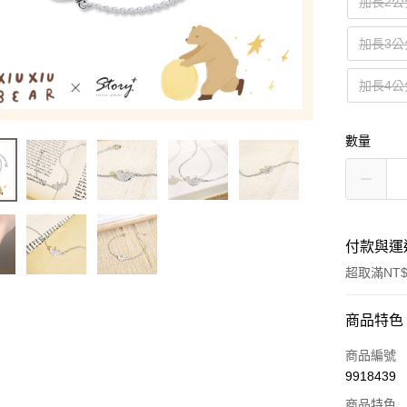
加長2公
加長3公
加長4公
數量
付款與運
超取滿NT$
付款方式
商品特色
信用卡一
商品編號
9918439
信用卡分
商品特色