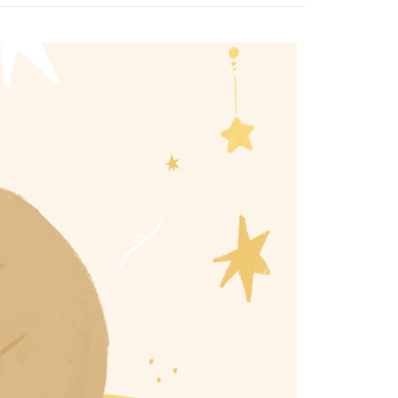
EE先享後付」結帳流程】
方式選擇「AFTEE先享後付」後，將跳轉至「AFTEE先享後
付款
頁面，進行簡訊認證並確認金額後，即可完成結帳。
0，滿NT$1,500(含以上)免運費
成立數日內，您將收到繳費通知簡訊。
費通知簡訊後14天內，點擊此簡訊中的連結，可透過四大超商
網路銀行／等多元方式進行付款，方視為交易完成。
家取貨
：結帳手續完成當下不需立刻繳費，但若您需要取消訂單，請聯
0，滿NT$1,500(含以上)免運費
的店家。未經商家同意取消之訂單仍視為有效，需透過AFTEE
繳納相關費用。
付款
否成功請以「AFTEE先享後付 」之結帳頁面顯示為準，若有關於
功／繳費後需取消欲退款等相關疑問，請聯繫「AFTEE先享後
0，滿NT$1,500(含以上)免運費
援中心」
https://netprotections.freshdesk.com/support/home
1取貨
項】
0，滿NT$1,500(含以上)免運費
恩沛科技股份有限公司提供之「AFTEE先享後付」服務完成之
依本服務之必要範圍內提供個人資料，並將交易相關給付款項請
讓予恩沛科技股份有限公司。
個人資料處理事宜，請瀏覽以下網址：
0，滿NT$1,500(含以上)免運費
ee.tw/terms/#terms3
年的使用者請事先徵得法定代理人或監護人之同意方可使用
市自取
E先享後付」，若未經同意申辦者引起之損失，本公司不負相關責
AFTEE先享後付」時，將依據個別帳號之用戶狀況，依本公司
核予不同之上限額度；若仍有額度不足之情形，本公司將視審查