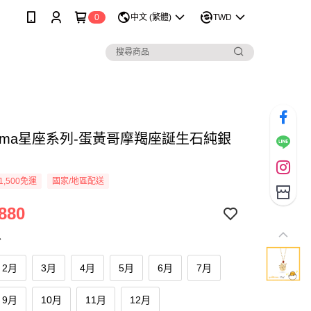
0
中文 (繁體)
TWD
tama星座系列-蛋黃哥摩羯座誕生石純銀
1,500免運
國家/地區配送
880
份
2月
3月
4月
5月
6月
7月
9月
10月
11月
12月