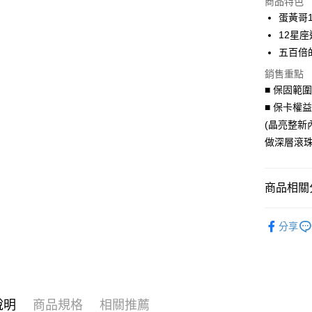
商品特色
3 期 
蛋黃哥
6 期 
合作金
12星座
華南商
五百倍
合作金
LINE Pay
上海商
華南商
銷售重點
國泰世
Apple Pay
上海商
■ 保固範
臺灣中
國泰世
匯豐（
■ 保卡權
街口支付
臺灣中
聯邦商
(晶亮整新
匯豐（
悠遊付
元大商
聯邦商
做深層滾珠
玉山商
元大商
Google Pa
台新國
玉山商
台灣樂
台新國
AFTEE先
商品相關分
台灣樂
相關說明
聯名授權
【關於「A
ATM付款
分享
AFTEE
聯名授權
便利好安
１．簡單
２．便利
運送方式
３．安心
付款後全
說明
商品規格
相關推薦
【「AFT