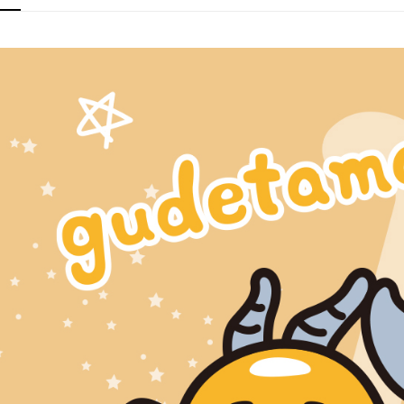
每筆NT$6
１．於結帳
付」結帳
付款後7-1
２．訂單
３．收到繳
每筆NT$6
／ATM／
※ 請注意
宅配
絡購買商品
先享後付
每筆NT$6
※ 交易是
是否繳費成
付款後門
付客戶支
免運費
【注意事
國家/地區
１．透過由
交易，需
求債權轉
２．關於
https://aft
３．未成
「AFTE
任。
４．使用「
即時審查
結果請求
５．嚴禁