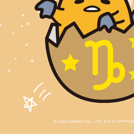
形，恩沛
動。