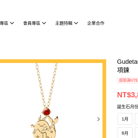
專區
會員專區
主題特輯
企業合作
Gude
項鍊
超取滿NT$
NT$3,
誕生石月
1月
8月