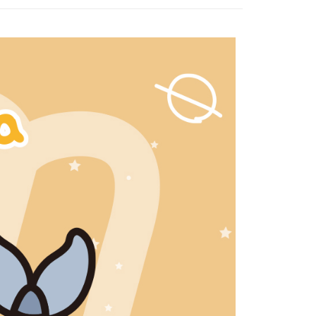
0，滿NT$1,500(含以上)免運費
方式選擇「AFTEE先享後付」後，將跳轉至「AFTEE先享後
頁面，進行簡訊認證並確認金額後，即可完成結帳。
1取貨
成立數日內，您將收到繳費通知簡訊。
費通知簡訊後14天內，點擊此簡訊中的連結，可透過四大超商
0，滿NT$1,500(含以上)免運費
網路銀行／等多元方式進行付款，方視為交易完成。
：結帳手續完成當下不需立刻繳費，但若您需要取消訂單，請聯
的店家。未經商家同意取消之訂單仍視為有效，需透過AFTEE
繳納相關費用。
0，滿NT$1,500(含以上)免運費
否成功請以「AFTEE先享後付 」之結帳頁面顯示為準，若有關於
功／繳費後需取消欲退款等相關疑問，請聯繫「AFTEE先享後
市自取
援中心」
https://netprotections.freshdesk.com/support/home
項】
配送
查看運費
恩沛科技股份有限公司提供之「AFTEE先享後付」服務完成之
依本服務之必要範圍內提供個人資料，並將交易相關給付款項請
讓予恩沛科技股份有限公司。
個人資料處理事宜，請瀏覽以下網址：
ee.tw/terms/#terms3
年的使用者請事先徵得法定代理人或監護人之同意方可使用
E先享後付」，若未經同意申辦者引起之損失，本公司不負相關責
AFTEE先享後付」時，將依據個別帳號之用戶狀況，依本公司
核予不同之上限額度；若仍有額度不足之情形，本公司將視審查
用戶進行身份認證。
一人註冊多個帳號或使用他人資訊註冊。若發現惡意使用之情