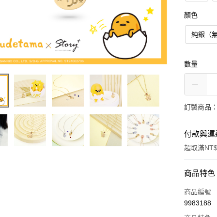
顏色
純銀（
數量
訂製商品：
付款與運
超取滿NT$
付款方式
商品特色
信用卡一
商品編號
9983188
信用卡分