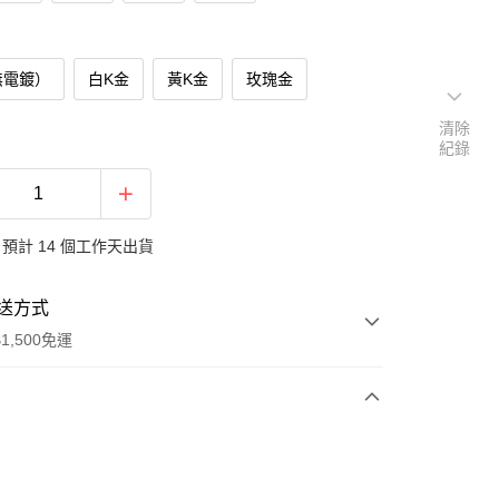
無電鍍）
白K金
黃K金
玫瑰金
清除
紀錄
預計 14 個工作天出貨
送方式
1,500免運
次付款
期付款