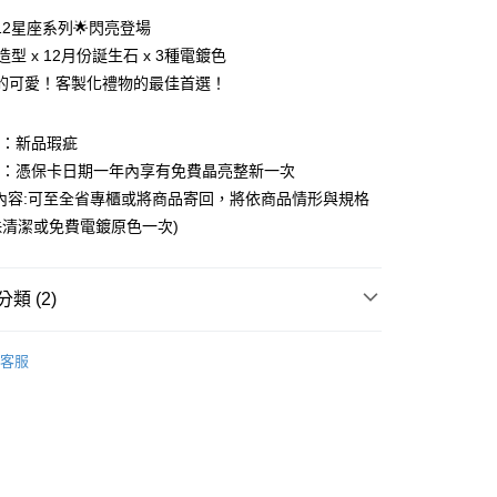
0 利率 每期
NT$1,293
21家銀行
12星座系列🌟閃亮登場
0 利率 每期
NT$646
21家銀行
庫商業銀行
第一商業銀行
造型 x 12月份誕生石 x 3種電鍍色
業銀行
彰化商業銀行
的可愛！客製化禮物的最佳首選！
庫商業銀行
第一商業銀行
業儲蓄銀行
台北富邦商業銀行
業銀行
彰化商業銀行
華商業銀行
兆豐國際商業銀行
業儲蓄銀行
台北富邦商業銀行
圍：新品瑕疵
小企業銀行
台中商業銀行
華商業銀行
兆豐國際商業銀行
台灣）商業銀行
華泰商業銀行
益：憑保卡日期一年內享有免費晶亮整新一次
小企業銀行
台中商業銀行
業銀行
遠東國際商業銀行
內容:可至全省專櫃或將商品寄回，將依商品情形與規格
台灣）商業銀行
華泰商業銀行
業銀行
永豐商業銀行
業銀行
遠東國際商業銀行
清潔或免費電鍍原色一次)
業銀行
星展（台灣）商業銀行
業銀行
永豐商業銀行
y
際商業銀行
中國信託商業銀行
業銀行
星展（台灣）商業銀行
天信用卡公司
際商業銀行
中國信託商業銀行
享後付
類 (2)
天信用卡公司
｜三麗鷗家族
蛋黃哥 Gudetama
FTEE先享後付」】
客服
先享後付是「在收到商品之後才付款」的支付方式。 讓您購物簡單
｜三麗鷗家族
全館三麗鷗
心！
：不需註冊會員、不需綁卡、不需儲值。
：只要手機號碼，簡訊認證，即可結帳。
：先確認商品／服務後，再付款。
家取貨
EE先享後付」結帳流程】